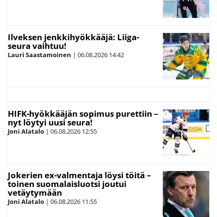
Ilveksen jenkkihyökkääjä: Liiga-
seura vaihtuu!
Lauri Saastamoinen
|
06.08.2026
14:42
HIFK-hyökkääjän sopimus purettiin –
nyt löytyi uusi seura!
Joni Alatalo
|
06.08.2026
12:55
Jokerien ex-valmentaja löysi töitä –
toinen suomalaisluotsi joutui
vetäytymään
Joni Alatalo
|
06.08.2026
11:55