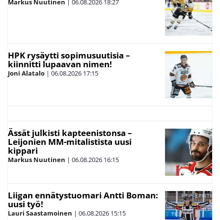
Markus Nuutinen
|
06.08.2026
18:27
HPK rysäytti sopimusuutisia –
kiinnitti lupaavan nimen!
Joni Alatalo
|
06.08.2026
17:15
Ässät julkisti kapteenistonsa –
Leijonien MM-mitalistista uusi
kippari
Markus Nuutinen
|
06.08.2026
16:15
Liigan ennätystuomari Antti Boman:
uusi työ!
Lauri Saastamoinen
|
06.08.2026
15:15