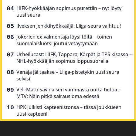
HIFK-hyökkääjän sopimus purettiin – nyt löytyi
uusi seura!
Ilveksen jenkkihyökkääjä: Liiga-seura vaihtuu!
Jokerien ex-valmentaja löysi töitä – toinen
suomalaisluotsi joutui vetäytymään
Urheilucast: HIFK, Tappara, Kärpät ja TPS kisassa –
NHL-hyökkääjän sopimus loppusuoralla
Venäjä jäi taakse – Liiga-pistetykin uusi seura
selvisi
Veli-Matti Savinaisen vammasta uutta tietoa –
MTV: Näin pitkä sairausloma edessä
HPK julkisti kapteenistonsa – tässä joukkueen
uusi kapteeni!