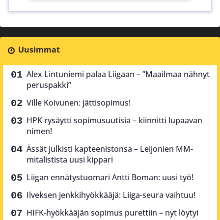
Uusimmat
Alex Lintuniemi palaa Liigaan – ”Maailmaa nähnyt
peruspakki”
Ville Koivunen: jättisopimus!
HPK rysäytti sopimusuutisia – kiinnitti lupaavan
nimen!
Ässät julkisti kapteenistonsa – Leijonien MM-
mitalistista uusi kippari
Liigan ennätystuomari Antti Boman: uusi työ!
Ilveksen jenkkihyökkääjä: Liiga-seura vaihtuu!
HIFK-hyökkääjän sopimus purettiin – nyt löytyi