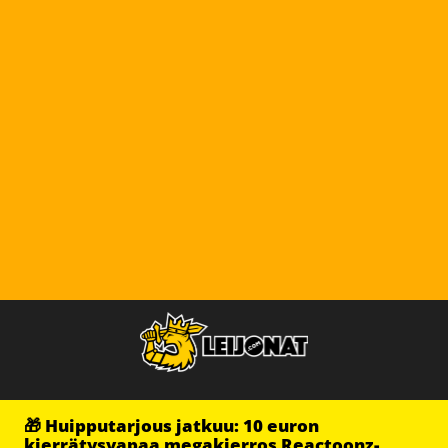
🎁 Huipputarjous jatkuu: 10 euron
kierrätysvapaa megakierros Reactoonz-