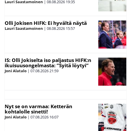
Lauri Saastamoinen
|
08.08.2026
19:35
Olli Jokisen HIFK: Ei hyvältä näytä
Lauri Saastamoinen
|
08.08.2026
15:57
IS: Olli Jokiselta iso paljastus HIFK:n
ikuisuusongelmasta: ”Syitä löytyi”
Joni Alatalo
|
07.08.2026
21:59
Nyt se on varmaa: Ketterän
kohtalolle sinetti!
Joni Alatalo
|
07.08.2026
16:07