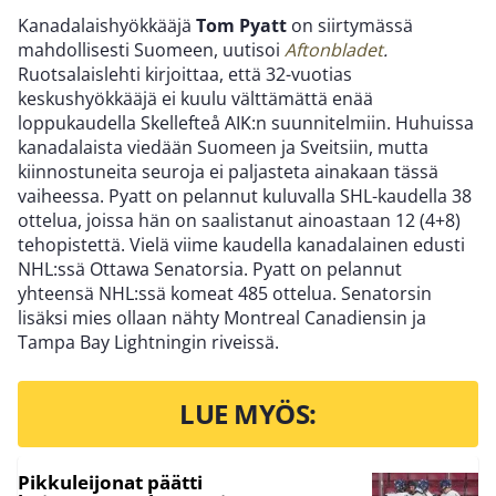
Kanadalaishyökkääjä
Tom Pyatt
on siirtymässä
mahdollisesti Suomeen, uutisoi
Aftonbladet
.
Ruotsalaislehti kirjoittaa, että 32-vuotias
keskushyökkääjä ei kuulu välttämättä enää
loppukaudella Skellefteå AIK:n suunnitelmiin. Huhuissa
kanadalaista viedään Suomeen ja Sveitsiin, mutta
kiinnostuneita seuroja ei paljasteta ainakaan tässä
vaiheessa. Pyatt on pelannut kuluvalla SHL-kaudella 38
ottelua, joissa hän on saalistanut ainoastaan 12 (4+8)
tehopistettä. Vielä viime kaudella kanadalainen edusti
NHL:ssä Ottawa Senatorsia. Pyatt on pelannut
yhteensä NHL:ssä komeat 485 ottelua. Senatorsin
lisäksi mies ollaan nähty Montreal Canadiensin ja
Tampa Bay Lightningin riveissä.
LUE MYÖS:
Pikkuleijonat päätti