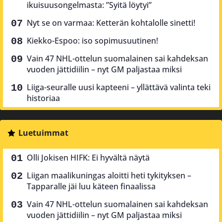
ikuisuusongelmasta: ”Syitä löytyi”
Nyt se on varmaa: Ketterän kohtalolle sinetti!
Kiekko-Espoo: iso sopimusuutinen!
Vain 47 NHL-ottelun suomalainen sai kahdeksan
vuoden jättidiilin – nyt GM paljastaa miksi
Liiga-seuralle uusi kapteeni – yllättävä valinta teki
historiaa
Luetuimmat
Olli Jokisen HIFK: Ei hyvältä näytä
Liigan maalikuningas aloitti heti tykityksen –
Tapparalle jäi luu käteen finaalissa
Vain 47 NHL-ottelun suomalainen sai kahdeksan
vuoden jättidiilin – nyt GM paljastaa miksi