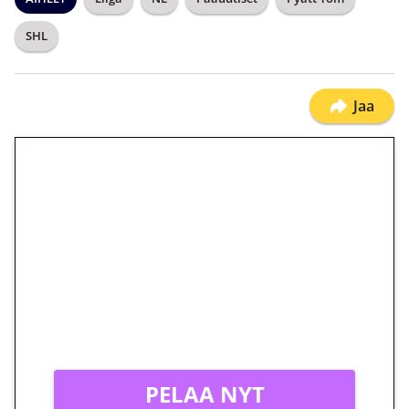
SHL
Jaa
🎁 Huipputarjous jatkuu: 10
euron kierrätysvapaa
megakierros Reactoonz-
peliin – vain 1 eurolla!
Peli: Reactoonz
Vain uusille asiakkaille!
PELAA NYT