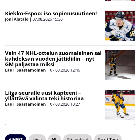
Kiekko-Espoo: iso sopimusuutinen!
Joni Alatalo
|
07.08.2026
15:30
Vain 47 NHL-ottelun suomalainen sai
kahdeksan vuoden jättidiilin – nyt
GM paljastaa miksi
Lauri Saastamoinen
|
07.08.2026
12:46
Liiga-seuralle uusi kapteeni –
yllättävä valinta teki historiaa
Lauri Saastamoinen
|
07.08.2026
10:27
AIHEET
Liiga
NL
Pääuutiset
Pyatt Tom