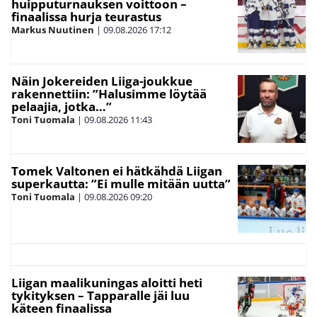
huipputurnauksen voittoon –
finaalissa hurja teurastus
Markus Nuutinen
|
09.08.2026
17:12
Näin Jokereiden Liiga-joukkue
rakennettiin: ”Halusimme löytää
pelaajia, jotka…”
Toni Tuomala
|
09.08.2026
11:43
Tomek Valtonen ei hätkähdä Liigan
superkautta: ”Ei mulle mitään uutta”
Toni Tuomala
|
09.08.2026
09:20
Liigan maalikuningas aloitti heti
tykityksen – Tapparalle jäi luu
käteen finaalissa