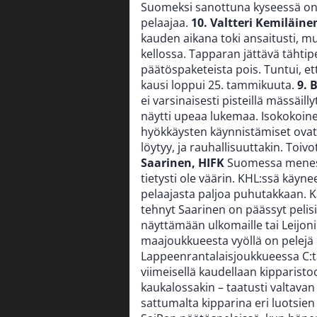
Suomeksi sanottuna kyseessä on 
pelaajaa.
10. Valtteri Kemiläine
kauden aikana toki ansaitusti, mu
kellossa. Tapparan jättävä tähti
päätöspaketeista pois. Tuntui, et
kausi loppui 25. tammikuuta.
9. 
ei varsinaisesti pisteillä mässäill
näytti upeaa lukemaa. Isokokoine
hyökkäysten käynnistämiset ovat
löytyy, ja rauhallisuuttakin. Toiv
Saarinen, HIFK
Suomessa menesty
tietysti ole väärin. KHL:ssä käyn
pelaajasta paljoa puhutakkaan. K
tehnyt Saarinen on päässyt peli
näyttämään ulkomaille tai Leijoni
maajoukkueesta vyöllä on pelejä 
Lappeenrantalaisjoukkueessa C:t
viimeisellä kaudellaan kipparistoo
kaukalossakin – taatusti valtavan
sattumalta kipparina eri luotsien 