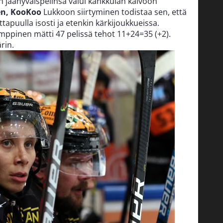
 jäähyväispelinsä valui kankkulan kaivoon
en, KooKoo
Lukkoon siirtyminen todistaa sen, että
apuulla isosti ja etenkin kärkijoukkueissa.
pinen mätti 47 pelissä tehot 11+24=35 (+2).
rin.