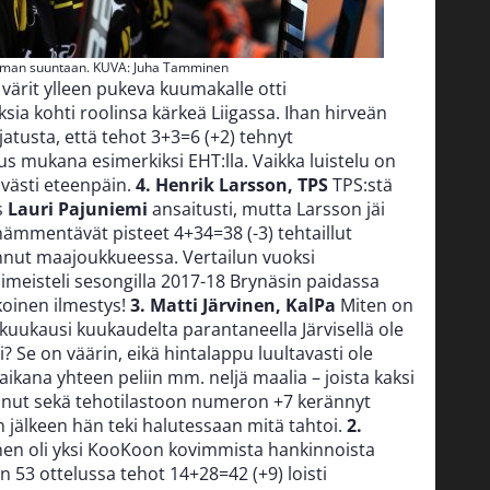
auman suuntaan. KUVA: Juha Tamminen
värit ylleen pukeva kuumakalle otti
a kohti roolinsa kärkeä Liigassa. Ihan hirveän
atusta, että tehot 3+3=6 (+2) tehnyt
kus mukana esimerkiksi EHT:lla. Vaikka luistelu on
ävästi eteenpäin.
4. Henrik Larsson, TPS
TPS:stä
s
Lauri Pajuniemi
ansaitusti, mutta Larsson jäi
hämmentävät pisteet 4+34=38 (-3) tehtaillut
annut maajoukkueessa. Vertailun vuoksi
imeisteli sesongilla 2017-18 Brynäsin paidassa
lkoinen ilmestys!
3. Matti Järvinen, KalPa
Miten on
kuukausi kuukaudelta parantaneella Järvisellä ole
 Se on väärin, eikä hintalappu luultavasti ole
aikana yhteen peliin mm. neljä maalia – joista kaksi
skonut sekä tehotilastoon numeron +7 kerännyt
yn jälkeen hän teki halutessaan mitä tahtoi.
2.
nen oli yksi KooKoon kovimmista hankinnoista
 53 ottelussa tehot 14+28=42 (+9) loisti