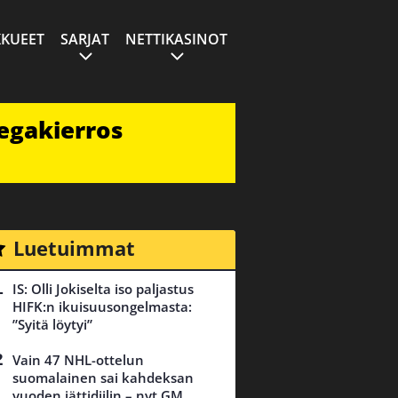
KUEET
SARJAT
NETTIKASINOT
egakierros
Luetuimmat
IS: Olli Jokiselta iso paljastus
HIFK:n ikuisuusongelmasta:
”Syitä löytyi”
Vain 47 NHL-ottelun
suomalainen sai kahdeksan
vuoden jättidiilin – nyt GM