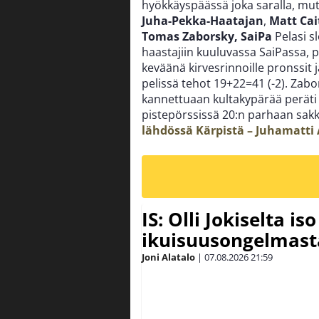
hyökkäyspäässä joka saralla, mut
Juha-Pekka-Haatajan
,
Matt Cai
Tomas Zaborsky, SaiPa
Pelasi s
haastajiin kuuluvassa SaiPassa, 
keväänä kirvesrinnoille pronssit 
pelissä tehot 19+22=41 (-2). Zabo
kannettuaan kultakypärää peräti 5
pistepörssissä 20:n parhaan sakk
lähdössä Kärpistä – Juhamatt
IS: Olli Jokiselta is
ikuisuusongelmasta:
Joni Alatalo
|
07.08.2026
21:59