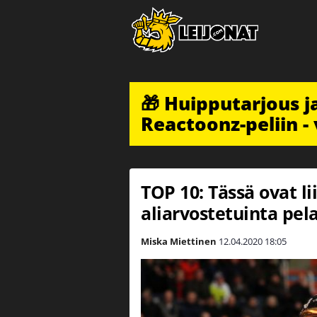
🎁 Huipputarjous 
Reactoonz-peliin - 
TOP 10: Tässä ovat
aliarvostetuinta pel
Miska Miettinen
12.04.2020
18:05