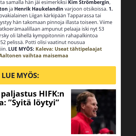
ta samalla hän jäi esimerkiksi
Kim Strömbergin
,
ton
ja
Henrik Haukelandin
varjoon otsikoissa.
1.
lovakialainen Liigan kärkipään Tapparassa tai
pystyy hän takomaan pinnoja illasta toiseen. Viime
jatkoerämaalillaan ampunut pelaaja iski nyt 53
rsky oli lähellä kymppitonnin rahapalkintoa
2 pelissä. Potti olisi vaatinut nousua
iin.
LUE MYÖS:
Kaleva: Useat tähtipelaajat
i Aaltonen vaihtaa maisemaa
LUE MYÖS:
o paljastus HIFK:n
 ”Syitä löytyi”