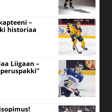
 kapteeni –
ki historiaa
aa Liigaan –
peruspakki”
tisopimus!