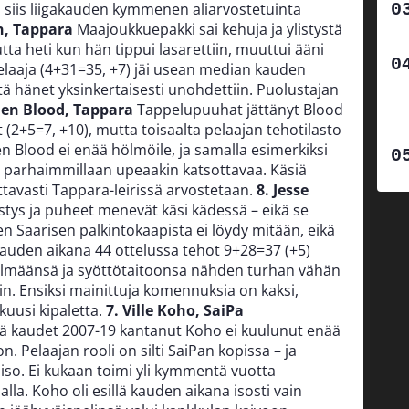
siis liigakauden kymmenen aliarvostetuinta
n, Tappara
Maajoukkuepakki sai kehuja ja ylistystä
tta heti kun hän tippui lasarettiin, muuttui ääni
pelaaja (4+31=35, +7) jäi usean median kauden
tä hänet yksinkertaisesti unohdettiin. Puolustajan
Ben Blood, Tappara
Tappelupuuhat jättänyt Blood
yt (2+5=7, +10), mutta toisaalta pelaajan tehotilasto
n Blood ei enää hölmöile, ja samalla esimerkiksi
 parhaimmillaan upeaakin katsottavaa. Käsiä
ottavasti Tappara-leirissä arvostetaan.
8. Jesse
s ja puheet menevät käsi kädessä – eikä se
een Saarisen palkintokaapista ei löydy mitään, eikä
auden aikana 44 ottelussa tehot 9+28=37 (+5)
silmäänsä ja syöttötaitoonsa nähden turhan vähän
in. Ensiksi mainittuja komennuksia on kaksi,
kuusi kipaletta.
7. Ville Koho, SaiPa
ä kaudet 2007-19 kantanut Koho ei kuulunut enää
n. Pelaajan rooli on silti SaiPan kopissa – ja
 iso. Ei kukaan toimi yli kymmentä vuotta
alla. Koho oli esillä kauden aikana isosti vain