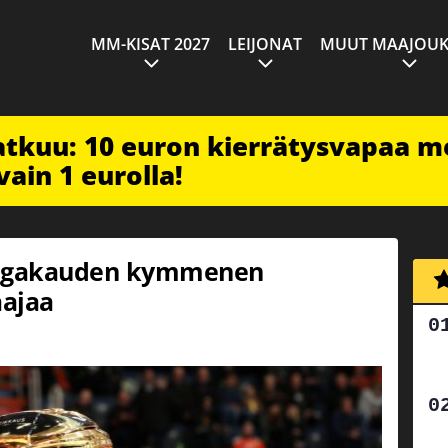
MM-KISAT 2027
LEIJONAT
MUUT MAAJOUK
jatkuu: 10 euron kierrätysvapaa m
vain 1 eurolla!
 liigakauden kymmenen
aajaa