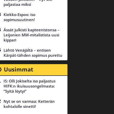
paljastaa miksi
Kiekko-Espoo: iso
sopimusuutinen!
Ässät julkisti kapteenistonsa –
Leijonien MM-mitalistista uusi
kippari
Lähtö Venäjältä – entisen
Kärpät-tähden sopimus purettu
Uusimmat
IS: Olli Jokiselta iso paljastus
HIFK:n ikuisuusongelmasta:
”Syitä löytyi”
Nyt se on varmaa: Ketterän
kohtalolle sinetti!