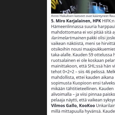
Anrei Hakulisen katseet ovat kääntyneet R
5. Miro Karjalainen, HPK
HIFK:n 
Hämeenlinnassa suuria harppauksi
mahdottomana ei voi pitää sitä aj
ilarimelartmainen
pakki olisi jos
vaikean näköistä, meni se hirvitt
otsikoihin nousi maajoukkuemie
taka-alalle. Kauden 59 ottelussa 
ruotsalainen ei ole koskaan pel
mainittakoon, että SHL:ssä hän vi
tehot 0+2=2 – siis 46 pelissä. Me
mahdollista, ettei kauden aikana 
sopimusta Kuopioon ensi talveksi?
mikään tähtitieteellinen. Kauden 
alivoimalla – ja viisi pinnaa pai
pelaaja näytti, että vaikean syks
Vilmos Gallo, KooKoo
Unkarilai
millä mittapuulla hyvänsä. Kauden