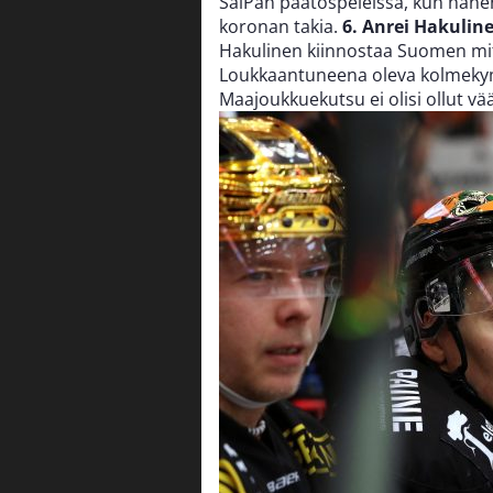
SaiPan päätöspeleissä, kun hänen
koronan takia.
6. Anrei Hakulin
Hakulinen kiinnostaa Suomen mitt
Loukkaantuneena oleva kolmekymp
Maajoukkuekutsu ei olisi ollut vää