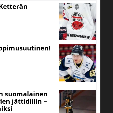
Ketterän
sopimusuutinen!
un suomalainen
n jättidiilin –
iksi