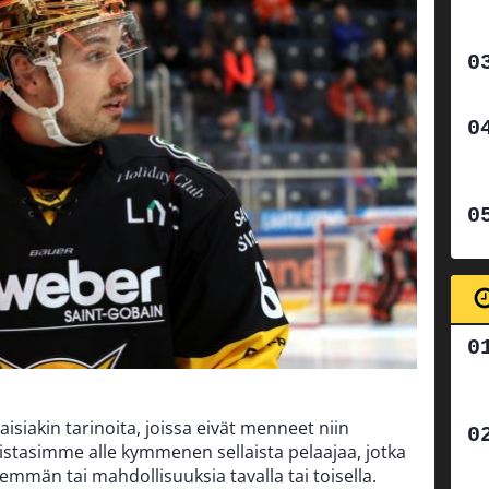
llaisiakin tarinoita, joissa eivät menneet niin
istasimme alle kymmenen sellaista pelaajaa, jotka
emmän tai mahdollisuuksia tavalla tai toisella.