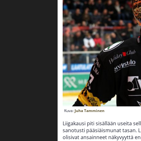
Kuva:
Juha Tamminen
Liigakausi piti sisällään useita se
sanotusti pääsiäismunat tasan. L
olisivat ansainneet näkyvyyttä en