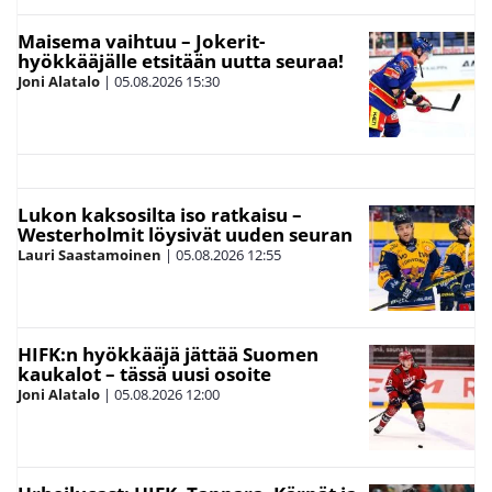
Maisema vaihtuu – Jokerit-
hyökkääjälle etsitään uutta seuraa!
Joni Alatalo
|
05.08.2026
15:30
Lukon kaksosilta iso ratkaisu –
Westerholmit löysivät uuden seuran
Lauri Saastamoinen
|
05.08.2026
12:55
HIFK:n hyökkääjä jättää Suomen
kaukalot – tässä uusi osoite
Joni Alatalo
|
05.08.2026
12:00