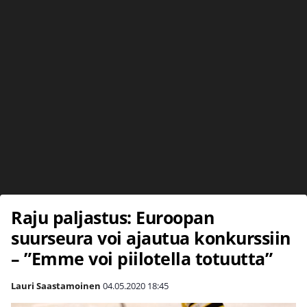
Raju paljastus: Euroopan
suurseura voi ajautua konkurssiin
– ”Emme voi piilotella totuutta”
Lauri Saastamoinen
04.05.2020
18:45