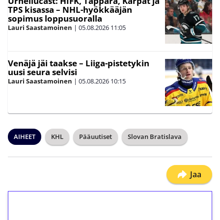
Urheilucast: HIFK, Tappara, Kärpät ja
TPS kisassa – NHL-hyökkääjän
sopimus loppusuoralla
Lauri Saastamoinen
|
05.08.2026
11:05
Venäjä jäi taakse – Liiga-pistetykin
uusi seura selvisi
Lauri Saastamoinen
|
05.08.2026
10:15
AIHEET
KHL
Pääuutiset
Slovan Bratislava
Jaa
1€ = 10€ arvosta