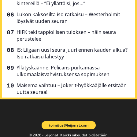
kintereillä – ”Ei yllättäisi, jos…”
Lukon kaksosilta iso ratkaisu – Westerholmit
löysivät uuden seuran
HIFK teki tappiollisen tuloksen – näin seura
perustelee
IS: Liigaan uusi seura juuri ennen kauden alkua?
Iso ratkaisu lähestyy
Yllätyskäänne: Pelicans purkamassa
ulkomaalaisvahvistuksensa sopimuksen
Maisema vaihtuu – Jokerit-hyökkääjälle etsitään
uutta seuraa!
toimitus@leijonat.com
© 2026 - Leijonat. Kaikki oikeudet pidätetään.