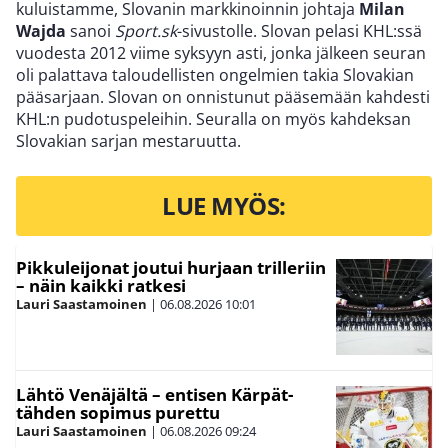
kuluistamme, Slovanin markkinoinnin johtaja
Milan
Wajda
sanoi
Sport.sk
-sivustolle. Slovan pelasi KHL:ssä
vuodesta 2012 viime syksyyn asti, jonka jälkeen seuran
oli palattava taloudellisten ongelmien takia Slovakian
pääsarjaan. Slovan on onnistunut pääsemään kahdesti
KHL:n pudotuspeleihin. Seuralla on myös kahdeksan
Slovakian sarjan mestaruutta.
LUE MYÖS:
Pikkuleijonat joutui hurjaan trilleriin
– näin kaikki ratkesi
Lauri Saastamoinen
|
06.08.2026
10:01
Lähtö Venäjältä – entisen Kärpät-
tähden sopimus purettu
Lauri Saastamoinen
|
06.08.2026
09:24