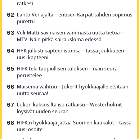
ratkesi
Lähtö Venäjältä – entisen Kärpät-tähden sopimus
purettu
Veli-Matti Savinaisen vammasta uutta tietoa –
MTV: Näin pitkä sairausloma edessä
HPK julkisti kapteenistonsa – tässä joukkueen
uusi kapteeni!
HIFK teki tappiollisen tuloksen – näin seura
perustelee
Maisema vaihtuu – Jokerit-hyökkääjälle etsitään
uutta seuraa!
Lukon kaksosilta iso ratkaisu – Westerholmit
löysivät uuden seuran
HIFK:n hyökkääjä jättää Suomen kaukalot – tässä
uusi osoite