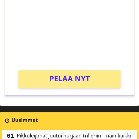
ilmaiskierroksia ilman
kierrätystä!
Talleta 1€
Saat heti 50 ilmaiskierrosta Tuohi 1000 -
peliin (arvo 0,20€ per kierros)!
Ei kierrätysvaatimusta!
PELAA NYT
Uusimmat
Pikkuleijonat joutui hurjaan trilleriin – näin kaikki