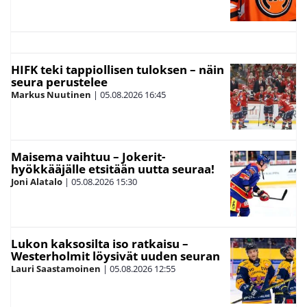
HIFK teki tappiollisen tuloksen – näin
seura perustelee
Markus Nuutinen
|
05.08.2026
16:45
Maisema vaihtuu – Jokerit-
hyökkääjälle etsitään uutta seuraa!
Joni Alatalo
|
05.08.2026
15:30
Lukon kaksosilta iso ratkaisu –
Westerholmit löysivät uuden seuran
Lauri Saastamoinen
|
05.08.2026
12:55