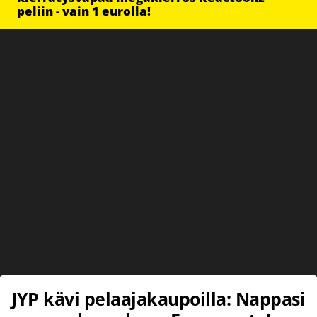
peliin - vain 1 eurolla!
JYP kävi pelaajakaupoilla: Nappasi