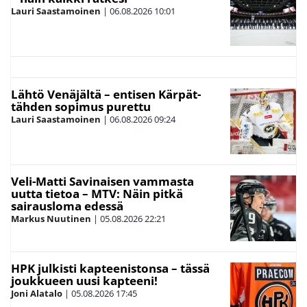
Lauri Saastamoinen
|
06.08.2026
10:01
Lähtö Venäjältä – entisen Kärpät-
tähden sopimus purettu
Lauri Saastamoinen
|
06.08.2026
09:24
Veli-Matti Savinaisen vammasta
uutta tietoa – MTV: Näin pitkä
sairausloma edessä
Markus Nuutinen
|
05.08.2026
22:21
HPK julkisti kapteenistonsa – tässä
joukkueen uusi kapteeni!
Joni Alatalo
|
05.08.2026
17:45