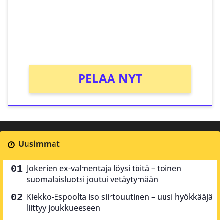
Saat heti 50 ilmaiskierrosta Tuohi 1000 -
peliin (arvo 0,20€ per kierros)!
Ei kierrätysvaatimusta!
PELAA NYT
Uusimmat
Jokerien ex-valmentaja löysi töitä – toinen
suomalaisluotsi joutui vetäytymään
Kiekko-Espoolta iso siirtouutinen – uusi hyökkääjä
liittyy joukkueeseen