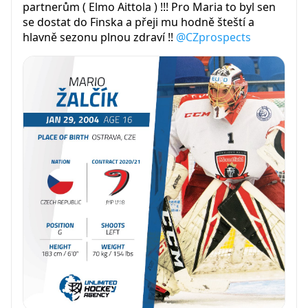
partnerům ( Elmo Aittola ) !!! Pro Maria to byl sen
se dostat do Finska a přeji mu hodně šteští a
hlavně sezonu plnou zdraví !!
@CZprospects