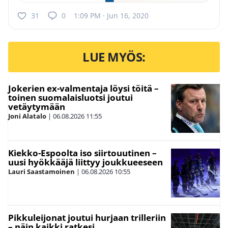
31
0
1:09 PM · Jun 16, 2020
LUE MYÖS:
Jokerien ex-valmentaja löysi töitä –
toinen suomalaisluotsi joutui
vetäytymään
Joni Alatalo
|
06.08.2026
11:55
Kiekko-Espoolta iso siirtouutinen –
uusi hyökkääjä liittyy joukkueeseen
Lauri Saastamoinen
|
06.08.2026
10:55
Pikkuleijonat joutui hurjaan trilleriin
– näin kaikki ratkesi