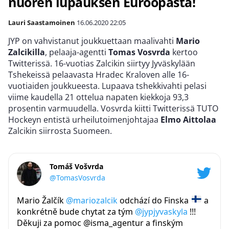
nuoren lupauksen Euroopasta!
Lauri Saastamoinen
16.06.2020
22:05
JYP on vahvistanut joukkuettaan maalivahti
Mario
Zalcikilla
, pelaaja-agentti
Tomas Vosvrda
kertoo
Twitterissä. 16-vuotias Zalcikin siirtyy Jyväskylään
Tshekeissä pelaavasta Hradec Kraloven alle 16-
vuotiaiden joukkueesta. Lupaava tshekkivahti pelasi
viime kaudella 21 ottelua napaten kiekkoja 93,3
prosentin varmuudella. Vosvrda kiitti Twitterissä TUTO
Hockeyn entistä urheilutoimenjohtajaa
Elmo Aittolaa
Zalcikin siirrosta Suomeen.
Tomáš Vošvrda
@TomasVosvrda
Mario Žalčík
@mariozalcik
odchází do Finska
a
konkrétně bude chytat za tým
@jypjyvaskyla
!!!
Děkuji za pomoc @isma_agentur a finským