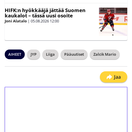
HIFK:n hyökkääjä jättää Suomen
kaukalot – tässä uusi osoite
Joni Alatalo
|
05.08.2026
12:00
AIHEET
JYP
Liiga
Pääuutiset
Zalcik Mario
Jaa
1€ = 10€ arvosta
ilmaiskierroksia ilman
kierrätystä!
Talleta 1€