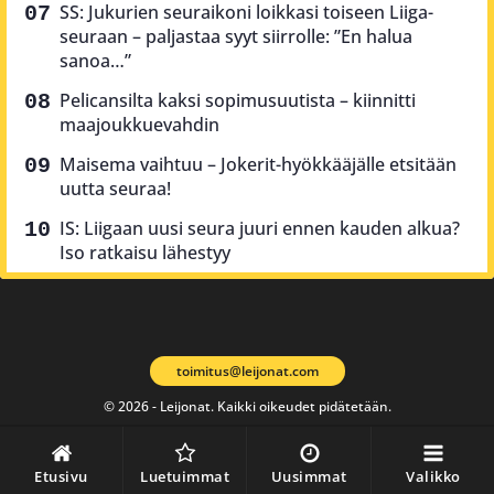
SS: Jukurien seuraikoni loikkasi toiseen Liiga-
seuraan – paljastaa syyt siirrolle: ”En halua
sanoa…”
Pelicansilta kaksi sopimusuutista – kiinnitti
maajoukkuevahdin
Maisema vaihtuu – Jokerit-hyökkääjälle etsitään
uutta seuraa!
IS: Liigaan uusi seura juuri ennen kauden alkua?
Iso ratkaisu lähestyy
toimitus@leijonat.com
© 2026 - Leijonat. Kaikki oikeudet pidätetään.
Etusivu
Luetuimmat
Uusimmat
Valikko