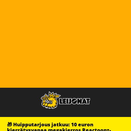
🎁 Huipputarjous jatkuu: 10 euron
kierrätysvapaa megakierros Reactoonz-