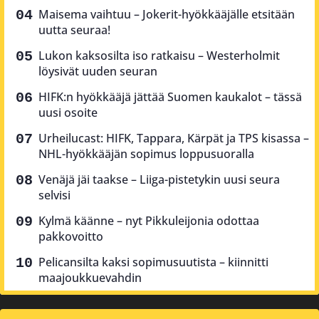
Maisema vaihtuu – Jokerit-hyökkääjälle etsitään
uutta seuraa!
Lukon kaksosilta iso ratkaisu – Westerholmit
löysivät uuden seuran
HIFK:n hyökkääjä jättää Suomen kaukalot – tässä
uusi osoite
Urheilucast: HIFK, Tappara, Kärpät ja TPS kisassa –
NHL-hyökkääjän sopimus loppusuoralla
Venäjä jäi taakse – Liiga-pistetykin uusi seura
selvisi
Kylmä käänne – nyt Pikkuleijonia odottaa
pakkovoitto
Pelicansilta kaksi sopimusuutista – kiinnitti
maajoukkuevahdin