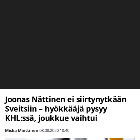
Joonas Nättinen ei siirtynytkään
Sveitsiin – hyökkääjä pysyy
KHL:ssä, joukkue vaihtui
Miska Miettinen
08.08.2020
10:40