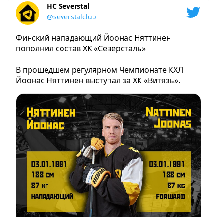
HC Severstal
@severstalclub
Финский нападающий Йоонас Няттинен
пополнил состав ХК «Северсталь»
В прошедшем регулярном Чемпионате КХЛ
Йоонас Няттинен выступал за ХК «Витязь».