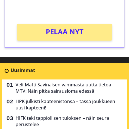
peliin (arvo 0,20€ per kierros)!
Ei kierrätysvaatimusta!
PELAA NYT
Uusimmat
Veli-Matti Savinaisen vammasta uutta tietoa –
MTV: Näin pitkä sairausloma edessä
HPK julkisti kapteenistonsa – tässä joukkueen
uusi kapteeni!
HIFK teki tappiollisen tuloksen – näin seura
perustelee