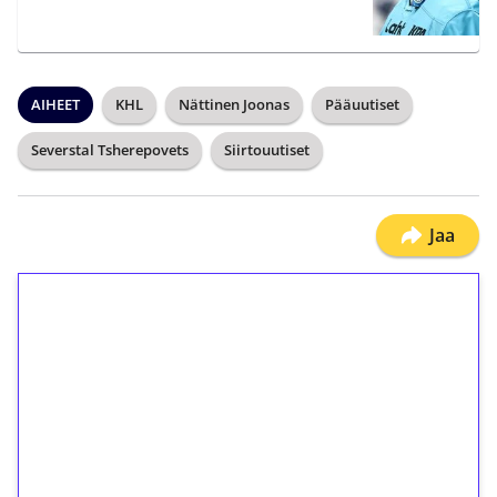
AIHEET
KHL
Nättinen Joonas
Pääuutiset
Severstal Tsherepovets
Siirtouutiset
Jaa
1€ = 10€ arvosta
ilmaiskierroksia ilman
kierrätystä!
Talleta 1€
Saat heti 50 ilmaiskierrosta Tuohi 1000 -