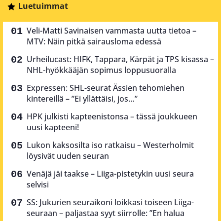
Luetuimmat
Veli-Matti Savinaisen vammasta uutta tietoa –
MTV: Näin pitkä sairausloma edessä
Urheilucast: HIFK, Tappara, Kärpät ja TPS kisassa –
NHL-hyökkääjän sopimus loppusuoralla
Expressen: SHL-seurat Ässien tehomiehen
kintereillä – ”Ei yllättäisi, jos…”
HPK julkisti kapteenistonsa – tässä joukkueen
uusi kapteeni!
Lukon kaksosilta iso ratkaisu – Westerholmit
löysivät uuden seuran
Venäjä jäi taakse – Liiga-pistetykin uusi seura
selvisi
SS: Jukurien seuraikoni loikkasi toiseen Liiga-
seuraan – paljastaa syyt siirrolle: ”En halua