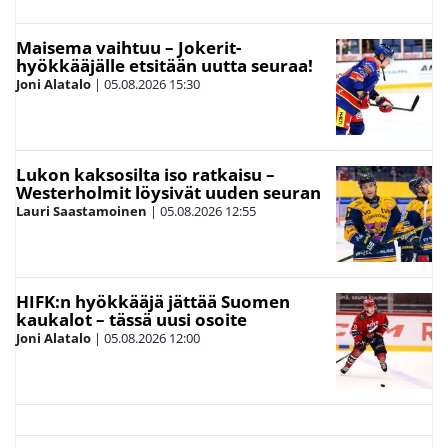
Maisema vaihtuu – Jokerit-
hyökkääjälle etsitään uutta seuraa!
Joni Alatalo
|
05.08.2026
15:30
Lukon kaksosilta iso ratkaisu –
Westerholmit löysivät uuden seuran
Lauri Saastamoinen
|
05.08.2026
12:55
HIFK:n hyökkääjä jättää Suomen
kaukalot – tässä uusi osoite
Joni Alatalo
|
05.08.2026
12:00