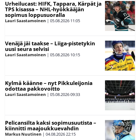
Urheilucast: HIFK, Tappara, Kärpät ja
TPS kisassa – NHL-hyökkääjän
sopimus loppusuoralla
Lauri Saastamoinen
|
05.08.2026
11:05
Venäjä jäi taakse – Liiga-pistetykin
uusi seura selvisi
Lauri Saastamoinen
|
05.08.2026
10:15
Kylmä käänne – nyt Pikkuleijonia
odottaa pakkovoitto
Lauri Saastamoinen
|
05.08.2026
09:33
Pelicansilta kaksi sopimusuutista –
kiinnitti maajoukkuevahdin
Markus Nuutinen
|
04.08.2026
22:15