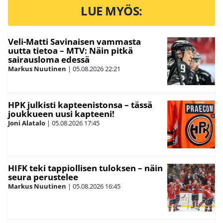
LUE MYÖS:
Veli-Matti Savinaisen vammasta
uutta tietoa – MTV: Näin pitkä
sairausloma edessä
Markus Nuutinen
|
05.08.2026
22:21
HPK julkisti kapteenistonsa – tässä
joukkueen uusi kapteeni!
Joni Alatalo
|
05.08.2026
17:45
HIFK teki tappiollisen tuloksen – näin
seura perustelee
Markus Nuutinen
|
05.08.2026
16:45