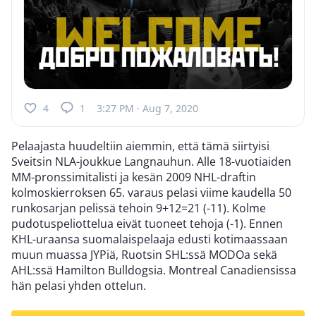
4
1
3:27 PM · Aug 7, 2020
Pelaajasta huudeltiin aiemmin, että tämä siirtyisi
Sveitsin NLA-joukkue Langnauhun. Alle 18-vuotiaiden
MM-pronssimitalisti ja kesän 2009 NHL-draftin
kolmoskierroksen 65. varaus pelasi viime kaudella 50
runkosarjan pelissä tehoin 9+12=21 (-11). Kolme
pudotuspeliottelua eivät tuoneet tehoja (-1). Ennen
KHL-uraansa suomalaispelaaja edusti kotimaassaan
muun muassa JYPiä, Ruotsin SHL:ssä MODOa sekä
AHL:ssä Hamilton Bulldogsia. Montreal Canadiensissa
hän pelasi yhden ottelun.