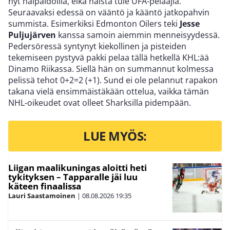
nyt haipaidoilla, eikä näistä tule UFA-pelaajia.
Seuraavaksi edessä on vääntö ja kääntö jatkopahvin
summista. Esimerkiksi Edmonton Oilers teki
Jesse
Puljujärven
kanssa samoin aiemmin menneisyydessä.
Pedersöressä syntynyt kiekollinen ja pisteiden
tekemiseen pystyvä pakki pelaa tällä hetkellä KHL:ää
Dinamo Riikassa. Siellä hän on summannut kolmessa
pelissä tehot 0+2=2 (+1). Sund ei ole pelannut rapakon
takana vielä ensimmäistäkään ottelua, vaikka tämän
NHL-oikeudet ovat olleet Sharksilla pidempään.
LUE MYÖS:
Liigan maalikuningas aloitti heti
tykityksen – Tapparalle jäi luu
käteen finaalissa
Lauri Saastamoinen
|
08.08.2026
19:35