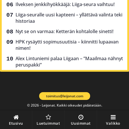
Ilveksen jenkkihyökkääjä: Liiga-seura vaihtuu!
Liiga-seuralle uusi kapteeni – yllättävä valinta teki
historiaa
Nyt se on varmaa: Ketterän kohtalolle sinetti!
HPK rysäytti sopimusuutisia – kiinnitti lupaavan
nimen!
Alex Lintuniemi palaa Liigaan – ”Maailmaa nähnyt
peruspakki”
toimitus@leijonat.com
© 2026 - Leijonat. Kaikki oikeudet pidätetään.
Etusivu
Luetuimmat
Uusimmat
Valikko