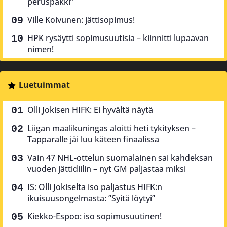
peruspakki”
Ville Koivunen: jättisopimus!
HPK rysäytti sopimusuutisia – kiinnitti lupaavan
nimen!
Luetuimmat
Olli Jokisen HIFK: Ei hyvältä näytä
Liigan maalikuningas aloitti heti tykityksen –
Tapparalle jäi luu käteen finaalissa
Vain 47 NHL-ottelun suomalainen sai kahdeksan
vuoden jättidiilin – nyt GM paljastaa miksi
IS: Olli Jokiselta iso paljastus HIFK:n
ikuisuusongelmasta: ”Syitä löytyi”
Kiekko-Espoo: iso sopimusuutinen!