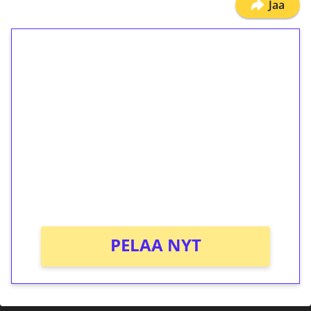
Jaa
1€ = 10€ arvosta
ilmaiskierroksia ilman
kierrätystä!
Talleta 1€
Saat heti 50 ilmaiskierrosta Tuohi 1000 -
peliin (arvo 0,20€ per kierros)!
Ei kierrätysvaatimusta!
PELAA NYT