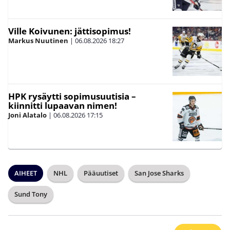
Ville Koivunen: jättisopimus!
Markus Nuutinen
|
06.08.2026
18:27
HPK rysäytti sopimusuutisia –
kiinnitti lupaavan nimen!
Joni Alatalo
|
06.08.2026
17:15
AIHEET
NHL
Pääuutiset
San Jose Sharks
Sund Tony