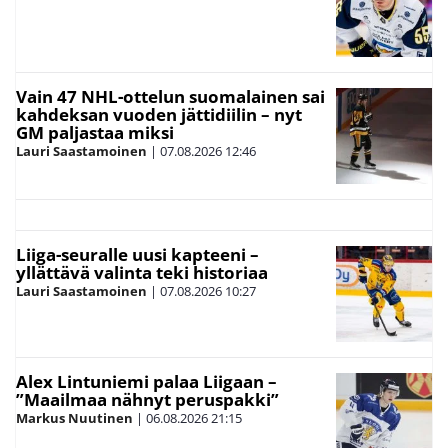
Vain 47 NHL-ottelun suomalainen sai
kahdeksan vuoden jättidiilin – nyt
GM paljastaa miksi
Lauri Saastamoinen
|
07.08.2026
12:46
Liiga-seuralle uusi kapteeni –
yllättävä valinta teki historiaa
Lauri Saastamoinen
|
07.08.2026
10:27
Alex Lintuniemi palaa Liigaan –
”Maailmaa nähnyt peruspakki”
Markus Nuutinen
|
06.08.2026
21:15