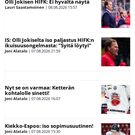
Olli Jokisen HIFK: Ei hyvältä näytä
Lauri Saastamoinen
|
08.08.2026
15:57
IS: Olli Jokiselta iso paljastus HIFK:n
ikuisuusongelmasta: ”Syitä löytyi”
Joni Alatalo
|
07.08.2026
21:59
Nyt se on varmaa: Ketterän
kohtalolle sinetti!
Joni Alatalo
|
07.08.2026
16:07
Kiekko-Espoo: iso sopimusuutinen!
Joni Alatalo
|
07.08.2026
15:30