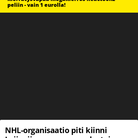
peliin - vain 1 eurolla!
NHL-organisaatio piti kiinni