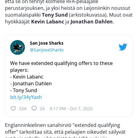
että se on tehnyt kolmelle RFA-pelaajalle
perustarjouksen, ja yksi heistä on Leijoniinkin noussut
suomalaispakki
Tony Sund
(arkistokuvassa). Muut ovat
hyökkääjät
Kevin Labanc
ja
Jonathan Dahlen
.
San Jose Sharks
@SanJoseSharks
We have extended qualifying offers to these
players:
- Kevin Labanc
- Jonathan Dahlen
- Tony Sund
bit.ly/34yYaxh
334
24
9:17 PM · Oct 7, 2020
Englanninkielinen sanahirviö ”extended qualifying
offer” tarkoittaa sitä, että pelaajien oikeudet säilyvät