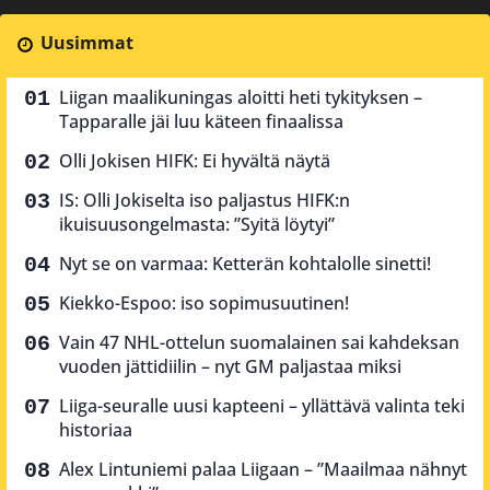
Uusimmat
Liigan maalikuningas aloitti heti tykityksen –
Tapparalle jäi luu käteen finaalissa
Olli Jokisen HIFK: Ei hyvältä näytä
IS: Olli Jokiselta iso paljastus HIFK:n
ikuisuusongelmasta: ”Syitä löytyi”
Nyt se on varmaa: Ketterän kohtalolle sinetti!
Kiekko-Espoo: iso sopimusuutinen!
Vain 47 NHL-ottelun suomalainen sai kahdeksan
vuoden jättidiilin – nyt GM paljastaa miksi
Liiga-seuralle uusi kapteeni – yllättävä valinta teki
historiaa
Alex Lintuniemi palaa Liigaan – ”Maailmaa nähnyt