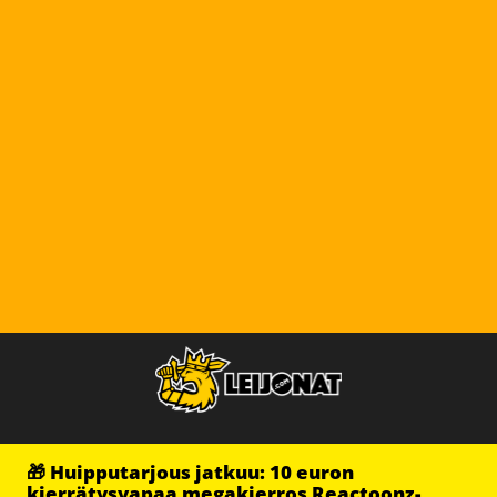
🎁 Huipputarjous jatkuu: 10 euron
kierrätysvapaa megakierros Reactoonz-