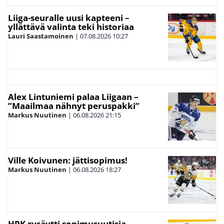
Liiga-seuralle uusi kapteeni –
yllättävä valinta teki historiaa
Lauri Saastamoinen
|
07.08.2026
10:27
Alex Lintuniemi palaa Liigaan –
”Maailmaa nähnyt peruspakki”
Markus Nuutinen
|
06.08.2026
21:15
Ville Koivunen: jättisopimus!
Markus Nuutinen
|
06.08.2026
18:27
HPK rysäytti sopimusuutisia –