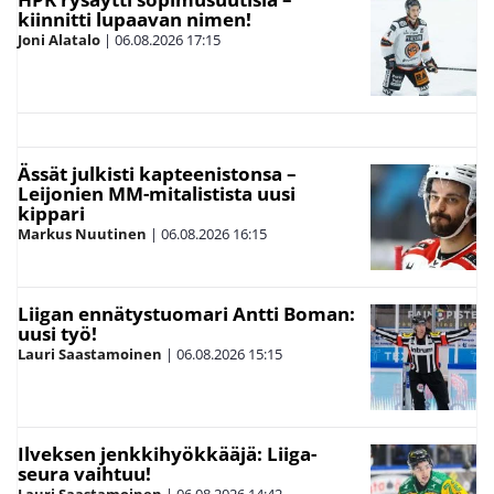
kiinnitti lupaavan nimen!
Joni Alatalo
|
06.08.2026
17:15
Ässät julkisti kapteenistonsa –
Leijonien MM-mitalistista uusi
kippari
Markus Nuutinen
|
06.08.2026
16:15
Liigan ennätystuomari Antti Boman:
uusi työ!
Lauri Saastamoinen
|
06.08.2026
15:15
Ilveksen jenkkihyökkääjä: Liiga-
seura vaihtuu!