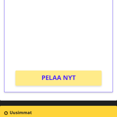
1€ = 10€ arvosta
ilmaiskierroksia ilman
kierrätystä!
Talleta 1€
Saat heti 50 ilmaiskierrosta Tuohi 1000 -
peliin (arvo 0,20€ per kierros)!
Ei kierrätysvaatimusta!
PELAA NYT
Uusimmat