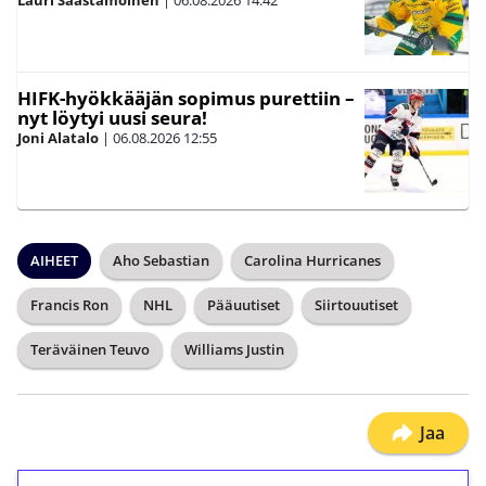
Lauri Saastamoinen
|
06.08.2026
14:42
HIFK-hyökkääjän sopimus purettiin –
nyt löytyi uusi seura!
Joni Alatalo
|
06.08.2026
12:55
AIHEET
Aho Sebastian
Carolina Hurricanes
Francis Ron
NHL
Pääuutiset
Siirtouutiset
Teräväinen Teuvo
Williams Justin
Jaa