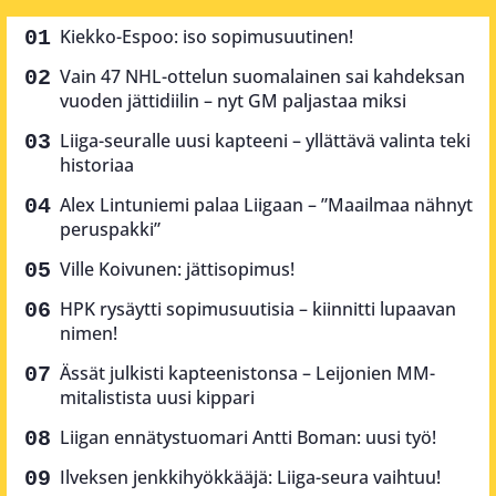
Kiekko-Espoo: iso sopimusuutinen!
Vain 47 NHL-ottelun suomalainen sai kahdeksan
vuoden jättidiilin – nyt GM paljastaa miksi
Liiga-seuralle uusi kapteeni – yllättävä valinta teki
historiaa
Alex Lintuniemi palaa Liigaan – ”Maailmaa nähnyt
peruspakki”
Ville Koivunen: jättisopimus!
HPK rysäytti sopimusuutisia – kiinnitti lupaavan
nimen!
Ässät julkisti kapteenistonsa – Leijonien MM-
mitalistista uusi kippari
Liigan ennätystuomari Antti Boman: uusi työ!
Ilveksen jenkkihyökkääjä: Liiga-seura vaihtuu!