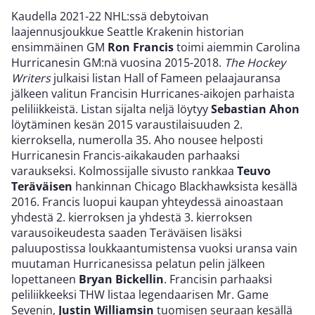
Kaudella 2021-22 NHL:ssä debytoivan
laajennusjoukkue Seattle Krakenin historian
ensimmäinen GM
Ron Francis
toimi aiemmin Carolina
Hurricanesin GM:nä vuosina 2015-2018.
The Hockey
Writers
julkaisi listan Hall of Fameen pelaajauransa
jälkeen valitun Francisin Hurricanes-aikojen parhaista
peliliikkeistä. Listan sijalta neljä löytyy
Sebastian Ahon
löytäminen kesän 2015 varaustilaisuuden 2.
kierroksella, numerolla 35. Aho nousee helposti
Hurricanesin Francis-aikakauden parhaaksi
varaukseksi. Kolmossijalle sivusto rankkaa
Teuvo
Teräväisen
hankinnan Chicago Blackhawksista kesällä
2016. Francis luopui kaupan yhteydessä ainoastaan
yhdestä 2. kierroksen ja yhdestä 3. kierroksen
varausoikeudesta saaden Teräväisen lisäksi
paluupostissa loukkaantumistensa vuoksi uransa vain
muutaman Hurricanesissa pelatun pelin jälkeen
lopettaneen
Bryan Bickellin
. Francisin parhaaksi
peliliikkeeksi THW listaa legendaarisen Mr. Game
Sevenin,
Justin Williamsin
tuomisen seuraan kesällä