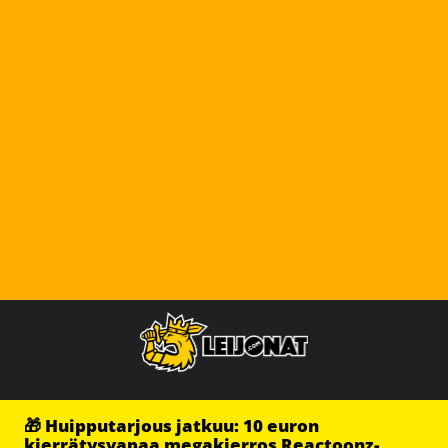
🎁 Huipputarjous jatkuu: 10 euron
kierrätysvapaa megakierros Reactoonz-