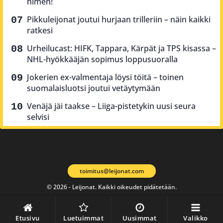
nimen!
Pikkuleijonat joutui hurjaan trilleriin – näin kaikki
ratkesi
Urheilucast: HIFK, Tappara, Kärpät ja TPS kisassa –
NHL-hyökkääjän sopimus loppusuoralla
Jokerien ex-valmentaja löysi töitä – toinen
suomalaisluotsi joutui vetäytymään
Venäjä jäi taakse – Liiga-pistetykin uusi seura
selvisi
toimitus@leijonat.com
© 2026 - Leijonat. Kaikki oikeudet pidätetään.
Etusivu
Luetuimmat
Uusimmat
Valikko