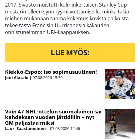
2017. Sivusto muistutti kolminkertaisen Stanley Cup -
mestarin olleen synonyymi voittamiselle, minkä takia
miehen mukanaan tuoma kokemus kovista paikoista
tekee tästä Francisin Hurricanes-aikakauden
onnistuneimman UFA-kaappauksen.
LUE MYÖS:
Kiekko-Espoo: iso sopimusuutinen!
Joni Alatalo
|
07.08.2026
15:30
Vain 47 NHL-ottelun suomalainen sai
kahdeksan vuoden jättidiilin – nyt
GM paljastaa miksi
Lauri Saastamoinen
|
07.08.2026
12:46