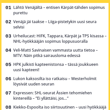
Lähtö Venäjältä – entisen Kärpät-tähden sopimus
purettu
Venäjä jäi taakse – Liiga-pistetykin uusi seura
selvisi
Urheilucast: HIFK, Tappara, Kärpät ja TPS kisassa –
NHL-hyökkääjän sopimus loppusuoralla
Veli-Matti Savinaisen vammasta uutta tietoa –
MTV: Näin pitkä sairausloma edessä
HPK julkisti kapteenistonsa – tässä joukkueen
uusi kapteeni!
Lukon kaksosilta iso ratkaisu – Westerholmit
löysivät uuden seuran
Expressen: SHL-seurat Ässien tehomiehen
kintereillä – ”Ei yllättäisi, jos…”
Kiekko-Espoolta iso siirtouutinen – uusi hyökkääjä