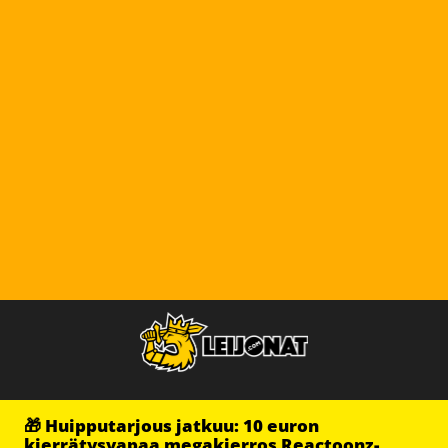
🎁 Huipputarjous jatkuu: 10 euron
kierrätysvapaa megakierros Reactoonz-