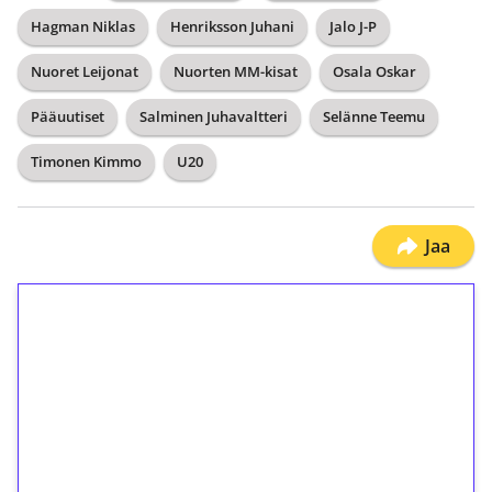
Hagman Niklas
Henriksson Juhani
Jalo J-P
Nuoret Leijonat
Nuorten MM-kisat
Osala Oskar
Pääuutiset
Salminen Juhavaltteri
Selänne Teemu
Timonen Kimmo
U20
Jaa
1€ = 10€ arvosta
ilmaiskierroksia ilman
kierrätystä!
Talleta 1€
Saat heti 50 ilmaiskierrosta Tuohi 1000 -