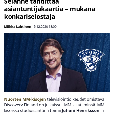
Selänne tähdittää
asiantuntijakaartia – mukana
konkariselostaja
Miikka Lahtinen
15.12.2020
18:09
Nuorten MM-kisojen
televisiointioikeudet omistava
Discovery Finland on julkaissut MM-kisatiiminsä. MM-
kisoissa studioisäntänä toimii
Juhani Henriksson
ja