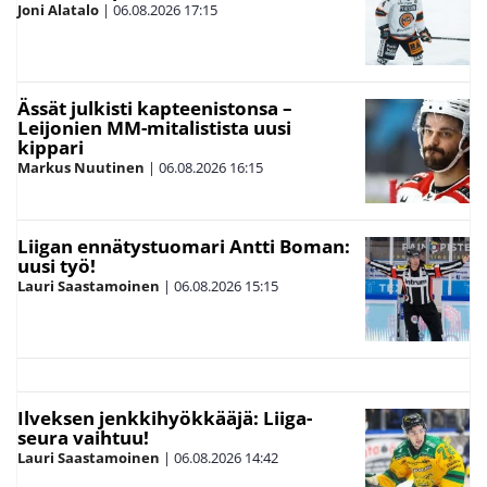
Joni Alatalo
|
06.08.2026
17:15
Ässät julkisti kapteenistonsa –
Leijonien MM-mitalistista uusi
kippari
Markus Nuutinen
|
06.08.2026
16:15
Liigan ennätystuomari Antti Boman:
uusi työ!
Lauri Saastamoinen
|
06.08.2026
15:15
Ilveksen jenkkihyökkääjä: Liiga-
seura vaihtuu!
Lauri Saastamoinen
|
06.08.2026
14:42