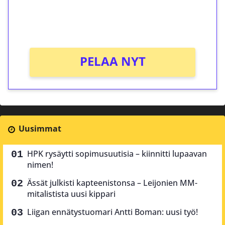
peliin (arvo 0,20€ per kierros)!
Ei kierrätysvaatimusta!
PELAA NYT
Uusimmat
HPK rysäytti sopimusuutisia – kiinnitti lupaavan
nimen!
Ässät julkisti kapteenistonsa – Leijonien MM-
mitalistista uusi kippari
Liigan ennätystuomari Antti Boman: uusi työ!