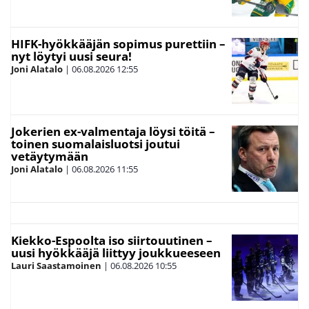
HIFK-hyökkääjän sopimus purettiin –
nyt löytyi uusi seura!
Joni Alatalo
|
06.08.2026
12:55
Jokerien ex-valmentaja löysi töitä –
toinen suomalaisluotsi joutui
vetäytymään
Joni Alatalo
|
06.08.2026
11:55
Kiekko-Espoolta iso siirtouutinen –
uusi hyökkääjä liittyy joukkueeseen
Lauri Saastamoinen
|
06.08.2026
10:55