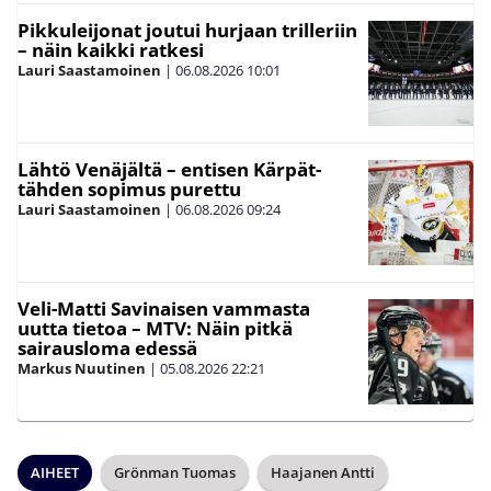
Pikkuleijonat joutui hurjaan trilleriin
– näin kaikki ratkesi
Lauri Saastamoinen
|
06.08.2026
10:01
Lähtö Venäjältä – entisen Kärpät-
tähden sopimus purettu
Lauri Saastamoinen
|
06.08.2026
09:24
Veli-Matti Savinaisen vammasta
uutta tietoa – MTV: Näin pitkä
sairausloma edessä
Markus Nuutinen
|
05.08.2026
22:21
AIHEET
Grönman Tuomas
Haajanen Antti