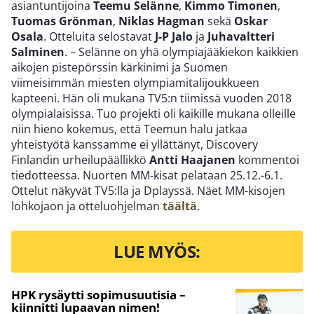
asiantuntijoina
Teemu Selänne
,
Kimmo Timonen
,
Tuomas Grönman
,
Niklas Hagman
sekä
Oskar
Osala
. Otteluita selostavat
J-P Jalo
ja
Juhavaltteri
Salminen
. – Selänne on yhä olympiajääkiekon kaikkien
aikojen pistepörssin kärkinimi ja Suomen
viimeisimmän miesten olympiamitalijoukkueen
kapteeni. Hän oli mukana TV5:n tiimissä vuoden 2018
olympialaisissa. Tuo projekti oli kaikille mukana olleille
niin hieno kokemus, että Teemun halu jatkaa
yhteistyötä kanssamme ei yllättänyt, Discovery
Finlandin urheilupäällikkö
Antti Haajanen
kommentoi
tiedotteessa. Nuorten MM-kisat pelataan 25.12.-6.1.
Ottelut näkyvät TV5:lla ja Dplayssä. Näet MM-kisojen
lohkojaon ja otteluohjelman
täältä
.
LUE MYÖS:
HPK rysäytti sopimusuutisia –
kiinnitti lupaavan nimen!