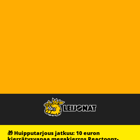
🎁 Huipputarjous jatkuu: 10 euron
kierrätysvapaa megakierros Reactoonz-