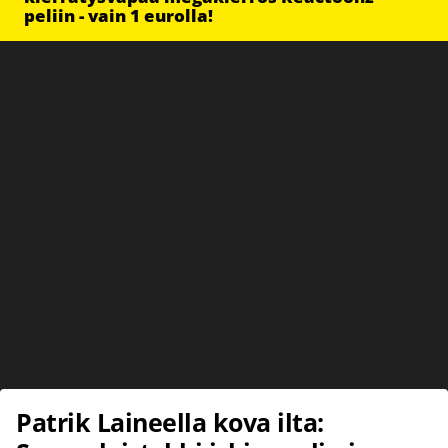
peliin - vain 1 eurolla!
Patrik Laineella kova ilta: