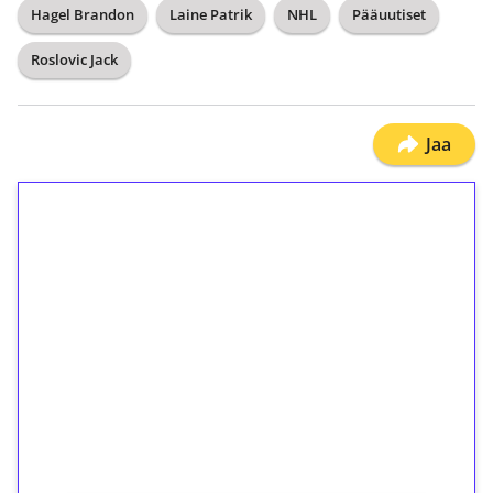
Hagel Brandon
Laine Patrik
NHL
Pääuutiset
Roslovic Jack
Jaa
1€ = 10€ arvosta
ilmaiskierroksia ilman
kierrätystä!
Talleta 1€
Saat heti 50 ilmaiskierrosta Tuohi 1000 -
peliin (arvo 0,20€ per kierros)!
Ei kierrätysvaatimusta!