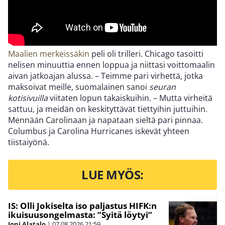
Maalien merkeissäkin
peli oli trilleri. Chicago tasoitti
nelisen minuuttia ennen loppua ja niittasi voittomaalin
aivan jatkoajan alussa. – Teimme pari virhettä, jotka
maksoivat meille, suomalainen sanoi
seuran
kotisivuilla
viitaten lopun takaiskuihin. – Mutta virheitä
sattuu, ja meidän on keskityttävät tiettyihin juttuihin.
Mennään Carolinaan ja napataan sieltä pari pinnaa.
Columbus ja Carolina Hurricanes iskevät yhteen
tiistaiyönä.
LUE MYÖS:
IS: Olli Jokiselta iso paljastus HIFK:n
ikuisuusongelmasta: ”Syitä löytyi”
Joni Alatalo
|
07.08.2026
21:59