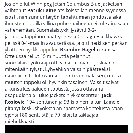
Jos on ollut Winnipeg Jetsin Columbus Blue Jacketsiin
vaihtanut
Patrik Laine
otsikoissa lähimenneisyydessä
isosti, niin sunnuntaiyön tapahtumien johdosta aika
ihmisten huulilla villinä puheenaiheena ei tule ainakaan
vähenemään. Suomalaistykki jysäytti 3-2-
jatkoaikatappioon päättyneessä Chicago Blackhawks -
pelissä 0-1-maalin avauserässä, ja otti hetki sen perään
yllättäen
nyrkkitappelun
Brandon Hagelin
kanssa.
Ottelussa reilut 15 minuuttia pelannut
suomalaishyökkääjä otti siinä turpaan – joskaan ei
mitenkään tylysti. Lyhyehkön valssin päätteeksi
naamariin tullut osuma pudotti suomalaisen, mutta
muuten tappelu oli hyvinkin tasainen. Valssit saivat
alkunsa keskialueen töötistä, jossa ottavana
osapuolena oli Blue Jacketsin ykkössentteri
Jack
Roslovic
. 194-senttinen ja 93-kiloinen laituri Laine ei
pitänyt keskushyökkääjän saamasta kohtelusta, vaan
ojensi 180-senttistä ja 79-kiloista taklaajaa
miehekkäästi.