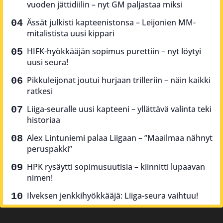
vuoden jättidiilin – nyt GM paljastaa miksi
Ässät julkisti kapteenistonsa – Leijonien MM-
mitalistista uusi kippari
HIFK-hyökkääjän sopimus purettiin – nyt löytyi
uusi seura!
Pikkuleijonat joutui hurjaan trilleriin – näin kaikki
ratkesi
Liiga-seuralle uusi kapteeni – yllättävä valinta teki
historiaa
Alex Lintuniemi palaa Liigaan – ”Maailmaa nähnyt
peruspakki”
HPK rysäytti sopimusuutisia – kiinnitti lupaavan
nimen!
Ilveksen jenkkihyökkääjä: Liiga-seura vaihtuu!