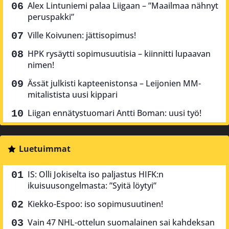
Alex Lintuniemi palaa Liigaan – ”Maailmaa nähnyt
peruspakki”
Ville Koivunen: jättisopimus!
HPK rysäytti sopimusuutisia – kiinnitti lupaavan
nimen!
Ässät julkisti kapteenistonsa – Leijonien MM-
mitalistista uusi kippari
Liigan ennätystuomari Antti Boman: uusi työ!
Luetuimmat
IS: Olli Jokiselta iso paljastus HIFK:n
ikuisuusongelmasta: ”Syitä löytyi”
Kiekko-Espoo: iso sopimusuutinen!
Vain 47 NHL-ottelun suomalainen sai kahdeksan