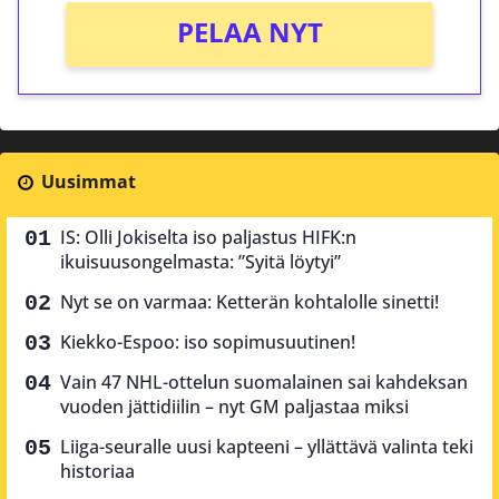
PELAA NYT
Uusimmat
IS: Olli Jokiselta iso paljastus HIFK:n
ikuisuusongelmasta: ”Syitä löytyi”
Nyt se on varmaa: Ketterän kohtalolle sinetti!
Kiekko-Espoo: iso sopimusuutinen!
Vain 47 NHL-ottelun suomalainen sai kahdeksan
vuoden jättidiilin – nyt GM paljastaa miksi
Liiga-seuralle uusi kapteeni – yllättävä valinta teki
historiaa