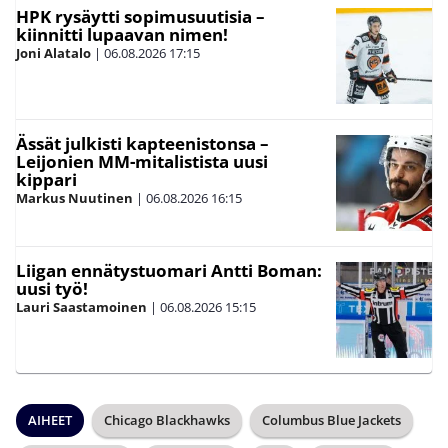
HPK rysäytti sopimusuutisia –
kiinnitti lupaavan nimen!
Joni Alatalo
|
06.08.2026
17:15
Ässät julkisti kapteenistonsa –
Leijonien MM-mitalistista uusi
kippari
Markus Nuutinen
|
06.08.2026
16:15
Liigan ennätystuomari Antti Boman:
uusi työ!
Lauri Saastamoinen
|
06.08.2026
15:15
AIHEET
Chicago Blackhawks
Columbus Blue Jackets