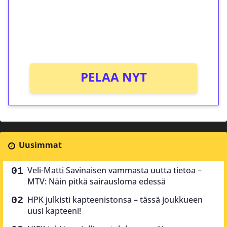
Saat heti 50 ilmaiskierrosta Tuohi 1000 -
peliin (arvo 0,20€ per kierros)!
Ei kierrätysvaatimusta!
PELAA NYT
Uusimmat
Veli-Matti Savinaisen vammasta uutta tietoa –
MTV: Näin pitkä sairausloma edessä
HPK julkisti kapteenistonsa – tässä joukkueen
uusi kapteeni!