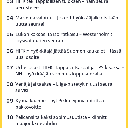
HIFK teki tappiollisen tuloksen – näin seura
perustelee
Maisema vaihtuu – Jokerit-hyökkääjälle etsitään
uutta seuraa!
Lukon kaksosilta iso ratkaisu – Westerholmit
löysivät uuden seuran
HIFK:n hyökkääjä jättää Suomen kaukalot – tässä
uusi osoite
Urheilucast: HIFK, Tappara, Kärpät ja TPS kisassa –
NHL-hyökkääjän sopimus loppusuoralla
Venäjä jäi taakse – Liiga-pistetykin uusi seura
selvisi
Kylmä käänne – nyt Pikkuleijonia odottaa
pakkovoitto
Pelicansilta kaksi sopimusuutista – kiinnitti
maajoukkuevahdin