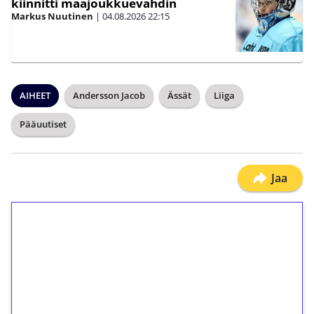
kiinnitti maajoukkuevahdin
Markus Nuutinen
|
04.08.2026
22:15
AIHEET
Andersson Jacob
Ässät
Liiga
Pääuutiset
Jaa
1€ = 10€ arvosta
ilmaiskierroksia ilman
kierrätystä!
Talleta 1€