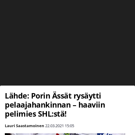
Lähde: Porin Ässät rysäytti
pelaajahankinnan – haaviin
pelimies SHL:stä!
Lauri Saastamoinen
22.03.2021
15:05