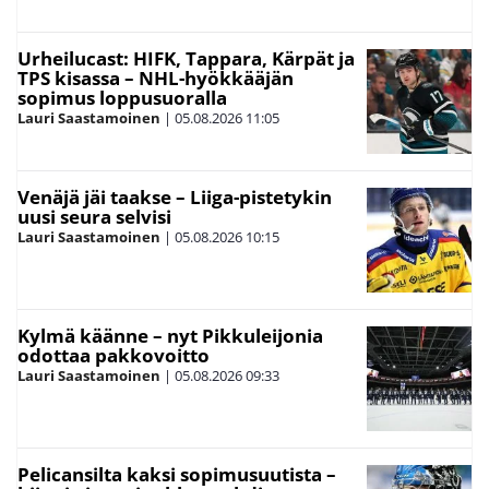
Urheilucast: HIFK, Tappara, Kärpät ja
TPS kisassa – NHL-hyökkääjän
sopimus loppusuoralla
Lauri Saastamoinen
|
05.08.2026
11:05
Venäjä jäi taakse – Liiga-pistetykin
uusi seura selvisi
Lauri Saastamoinen
|
05.08.2026
10:15
Kylmä käänne – nyt Pikkuleijonia
odottaa pakkovoitto
Lauri Saastamoinen
|
05.08.2026
09:33
Pelicansilta kaksi sopimusuutista –