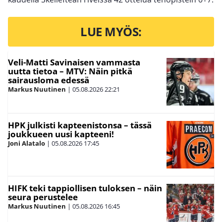
LUE MYÖS:
Veli-Matti Savinaisen vammasta
uutta tietoa – MTV: Näin pitkä
sairausloma edessä
Markus Nuutinen
|
05.08.2026
22:21
HPK julkisti kapteenistonsa – tässä
joukkueen uusi kapteeni!
Joni Alatalo
|
05.08.2026
17:45
HIFK teki tappiollisen tuloksen – näin
seura perustelee
Markus Nuutinen
|
05.08.2026
16:45