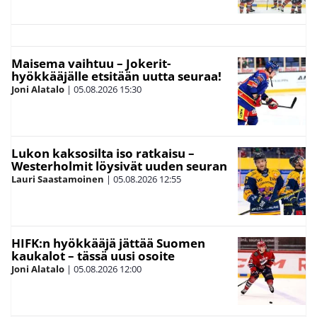
Maisema vaihtuu – Jokerit-
hyökkääjälle etsitään uutta seuraa!
Joni Alatalo
|
05.08.2026
15:30
Lukon kaksosilta iso ratkaisu –
Westerholmit löysivät uuden seuran
Lauri Saastamoinen
|
05.08.2026
12:55
HIFK:n hyökkääjä jättää Suomen
kaukalot – tässä uusi osoite
Joni Alatalo
|
05.08.2026
12:00