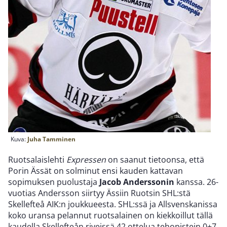
Kuva:
Juha Tamminen
Ruotsalaislehti
Expressen
on saanut tietoonsa, että
Porin Ässät on solminut ensi kauden kattavan
sopimuksen puolustaja
Jacob Anderssonin
kanssa. 26-
vuotias Andersson siirtyy Ässiin Ruotsin SHL:stä
Skellefteå AIK:n joukkueesta. SHL:ssä ja Allsvenskanissa
koko uransa pelannut ruotsalainen on kiekkoillut tällä
kaudella Skellefteån riveissä 42 ottelua tehopistein 0+7.