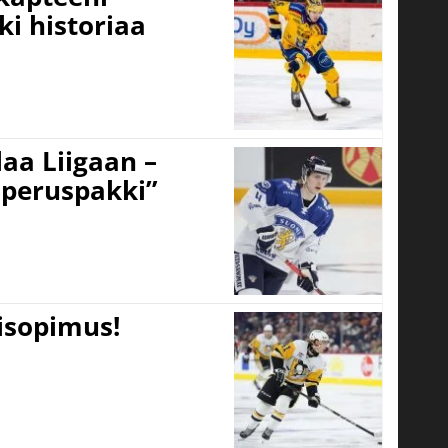
ki historiaa
aa Liigaan –
peruspakki”
tisopimus!