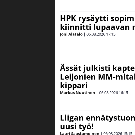
HPK rysäytti sopim
kiinnitti lupaavan
Joni Alatalo
|
06.08.2026
17:15
Ässät julkisti kapt
Leijonien MM-mital
kippari
Markus Nuutinen
|
06.08.2026
16:15
Liigan ennätystuo
uusi työ!
Lauri Saastamoinen
|
06.08.2026
15:15