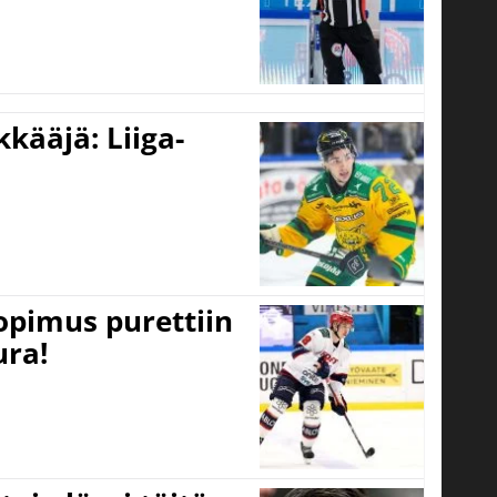
kääjä: Liiga-
opimus purettiin
ura!