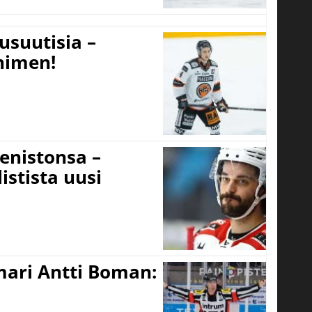
usuutisia –
 nimen!
eenistonsa –
istista uusi
mari Antti Boman: