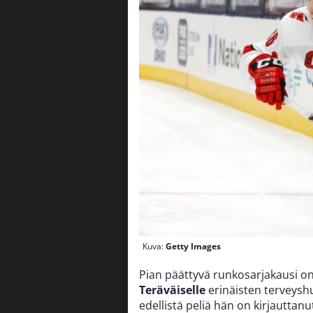
Kuva:
Getty Images
Pian päättyvä runkosarjakausi on
Teräväiselle
erinäisten terveyshuo
edellistä peliä hän on kirjauttanut