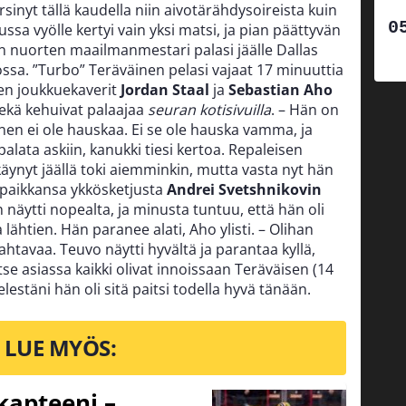
sinyt tällä kaudella niin aivotärähdysoireista kuin
ssa vyölle kertyi vain yksi matsi, ja pian päättyvän
n nuorten maailmanmestari palasi jäälle Dallas
ossa. ”Turbo” Teräväinen pelasi vajaat 17 minuuttia
isen joukkuekaverit
Jordan Staal
ja
Sebastian Aho
sekä kehuivat palaajaa
seuran kotisivuilla
. – Hän on
inen ei ole hauskaa. Ei se ole hauska vamma, ja
palata askiin, kanukki tiesi kertoa. Repaleisen
äynyt jäällä toki aiemminkin, mutta vasta nyt hän
i paikkansa ykkösketjusta
Andrei Svetshnikovin
n näytti nopealta, ja minusta tuntuu, että hän oli
lähtien. Hän paranee alati, Aho ylisti. – Olihan
tavaa. Teuvo näytti hyvältä ja parantaa kyllä,
e asiassa kaikki olivat innoissaan Teräväisen (14
elestäni hän oli sitä paitsi todella hyvä tänään.
LUE MYÖS:
 kapteeni –