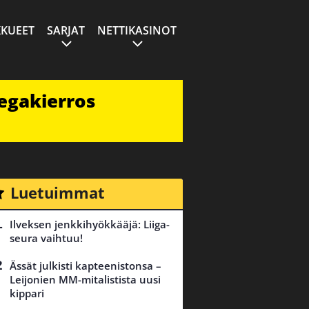
KUEET
SARJAT
NETTIKASINOT
egakierros
Luetuimmat
Ilveksen jenkkihyökkääjä: Liiga-
seura vaihtuu!
Ässät julkisti kapteenistonsa –
Leijonien MM-mitalistista uusi
kippari