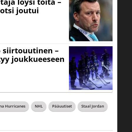
aja löysi töitä –
otsi joutui
 siirtouutinen –
ttyy joukkueeseen
na Hurricanes
NHL
Pääuutiset
Staal Jordan