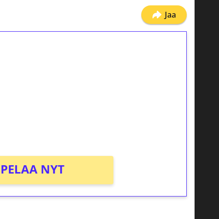
Jaa
ilmaiskierroksia ilman
osta Tuohi 1000 -peliin (arvo 0,20€ per
PELAA NYT