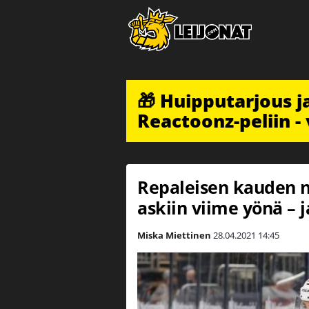
🎁 Huipputarjous 
Reactoonz-peliin - 
Repaleisen kauden n
askiin viime yönä – 
Miska Miettinen
28.04.2021
14:45