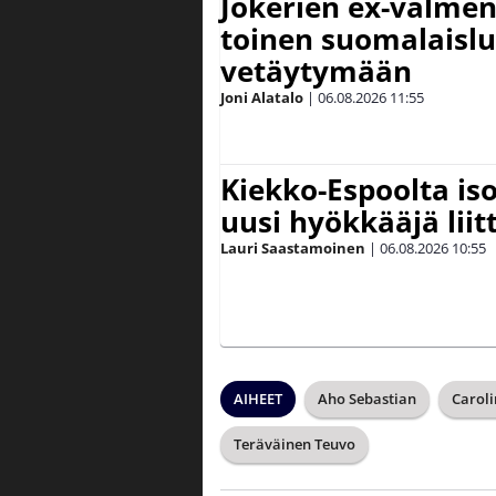
Jokerien ex-valment
toinen suomalaislu
vetäytymään
Joni Alatalo
|
06.08.2026
11:55
Kiekko-Espoolta iso
uusi hyökkääjä lii
Lauri Saastamoinen
|
06.08.2026
10:55
AIHEET
Aho Sebastian
Caroli
Teräväinen Teuvo