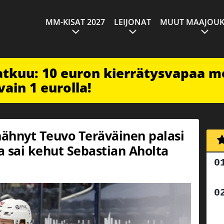
MM-KISAT 2027
LEIJONAT
MUUT MAAJOUK
jatkuu: 10 euron kierrätysvapaa m
vain 1 eurolla!
ähnyt Teuvo Teräväinen palasi
ja sai kehut Sebastian Aholta