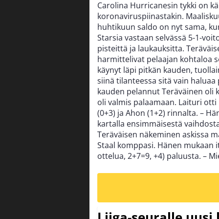
Carolina Hurricanesin tykki on kär
koronaviruspiinastakin. Maaliskuu
huhtikuun saldo on nyt sama, ku
Starsia vastaan selvässä 5-1-voit
pisteittä ja laukauksitta. Terävä
harmittelivat pelaajan kohtaloa 
käynyt läpi pitkän kauden, tuolla
siinä tilanteessa sitä vain haluaa 
kauden pelannut Teräväinen oli k
oli valmis palaamaan. Laituri ott
(0+3) ja Ahon (1+2) rinnalta. – Hä
kartalla ensimmäisestä vaihdosta 
Teräväisen näkeminen askissa mah
Staal komppasi. Hänen mukaan its
ottelua, 2+7=9, +4) paluusta. – Mi
Liiga-seuralle uusi