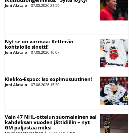
Joni Alatalo
|
07.08.2026
21:59
Nyt se on varmaa: Ketterän
kohtalolle sinetti!
Joni Alatalo
|
07.08.2026
16:07
Kiekko-Espoo: iso sopimusuutinen!
Joni Alatalo
|
07.08.2026
15:30
Vain 47 NHL-ottelun suomalainen sai
kahdeksan vuoden jättidiilin – nyt
GM paljastaa miksi
Lauri Saastamoinen
|
07.08.2026
12:46