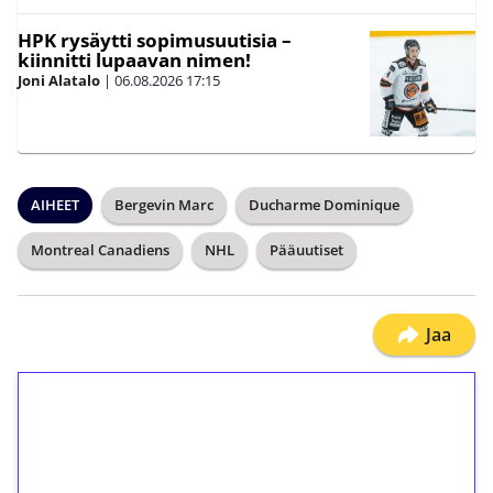
HPK rysäytti sopimusuutisia –
kiinnitti lupaavan nimen!
Joni Alatalo
|
06.08.2026
17:15
AIHEET
Bergevin Marc
Ducharme Dominique
Montreal Canadiens
NHL
Pääuutiset
Jaa
1€ = 10€ arvosta
ilmaiskierroksia ilman
kierrätystä!