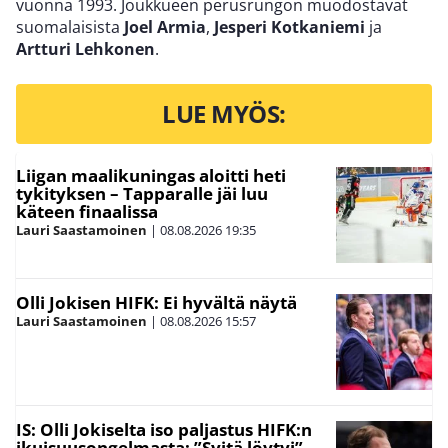
vuonna 1993.
Joukkueen perusrungon muodostavat
suomalaisista
Joel Armia
,
Jesperi Kotkaniemi
ja
Artturi Lehkonen
.
LUE MYÖS:
Liigan maalikuningas aloitti heti
tykityksen – Tapparalle jäi luu
käteen finaalissa
Lauri Saastamoinen
|
08.08.2026
19:35
Olli Jokisen HIFK: Ei hyvältä näytä
Lauri Saastamoinen
|
08.08.2026
15:57
IS: Olli Jokiselta iso paljastus HIFK:n
ikuisuusongelmasta: ”Syitä löytyi”