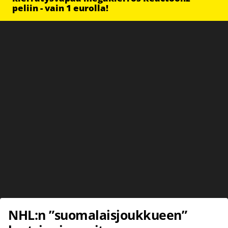
peliin - vain 1 eurolla!
NHL:n ”suomalaisjoukkueen”