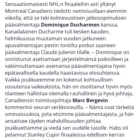
Sensaatiomaisesti NHL:n finaaleihin asti yltänyt
Montreal Canadiens tiedotti
nettisivuillaan
aiemmin
viikolla, että se teki kolmevuotisen jatkosopimuksen
päävalmentaja
Dominique Ducharmen
kanssa.
Kanadalainen Ducharme tuli kesken kauden,
helmikuussa muutaman vuoden jatkuneen
apuvalmentajan pestin tontilta potkut saaneen
päävalmentaja Claude Julienin tilalle.
– Dominique on
onnistunut asettamaan järjestelmänsä paikoilleen ja
vakiinnuttamaan asemansa päävalmentajana hyvin
epätavallisella kaudella haastavissa olosuhteissa.
Vaikka joukkueemme on kokenut kohtuullisen
osuutensa vaikeuksista, hän on osoittanut hyvin myös
tilanteen hallintaa olemalla rauhallinen ja hyvä johtaja,
Canadiensin toimitusjohtaja
Marc Bergevin
kommentoi seuran verkkosivuilla.
– Nämä ovat tärkeitä
ominaisuuksia, joita etsimme päävalmentajasta, ja hän
ansaitsee täyden mahdollisuuden johtaa
joukkuettamme ja viedä sen uudelle tasolle.
Habs oli
pelannut Stanley Cupin finaaleissa edellisen kerran