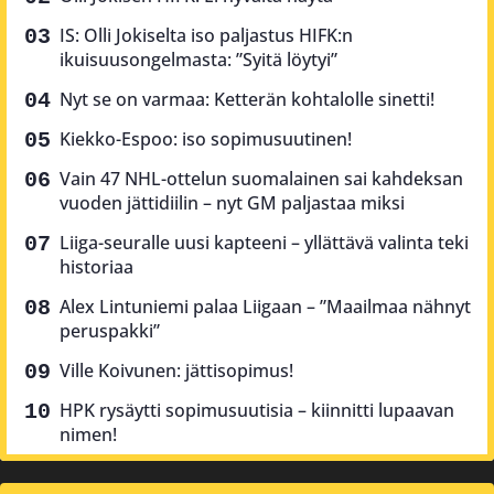
IS: Olli Jokiselta iso paljastus HIFK:n
ikuisuusongelmasta: ”Syitä löytyi”
Nyt se on varmaa: Ketterän kohtalolle sinetti!
Kiekko-Espoo: iso sopimusuutinen!
Vain 47 NHL-ottelun suomalainen sai kahdeksan
vuoden jättidiilin – nyt GM paljastaa miksi
Liiga-seuralle uusi kapteeni – yllättävä valinta teki
historiaa
Alex Lintuniemi palaa Liigaan – ”Maailmaa nähnyt
peruspakki”
Ville Koivunen: jättisopimus!
HPK rysäytti sopimusuutisia – kiinnitti lupaavan
nimen!