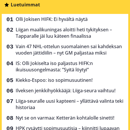
Luetuimmat
Olli Jokisen HIFK: Ei hyvältä näytä
Liigan maalikuningas aloitti heti tykityksen –
Tapparalle jäi luu käteen finaalissa
Vain 47 NHL-ottelun suomalainen sai kahdeksan
vuoden jättidiilin – nyt GM paljastaa miksi
IS: Olli Jokiselta iso paljastus HIFK:n
ikuisuusongelmasta: ”Syitä löytyi”
Kiekko-Espoo: iso sopimusuutinen!
Ilveksen jenkkihyökkääjä: Liiga-seura vaihtuu!
Liiga-seuralle uusi kapteeni – yllättävä valinta teki
historiaa
Nyt se on varmaa: Ketterän kohtalolle sinetti!
HPK rysäytti sopimusuutisia – kiinnitti lupaavan