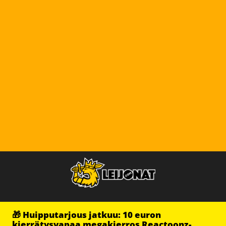
🎁 Huipputarjous jatkuu: 10 euron
kierrätysvapaa megakierros Reactoonz-