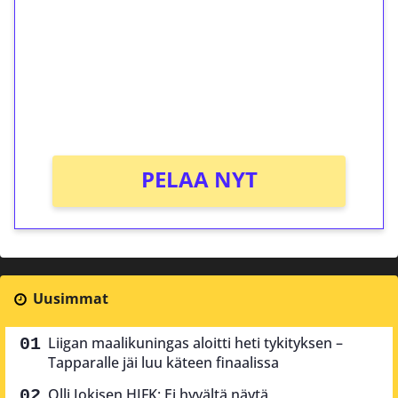
Talleta 1€
Saat heti 50 ilmaiskierrosta Tuohi 1000 -
peliin (arvo 0,20€ per kierros)!
Ei kierrätysvaatimusta!
PELAA NYT
Uusimmat
Liigan maalikuningas aloitti heti tykityksen –
Tapparalle jäi luu käteen finaalissa
Olli Jokisen HIFK: Ei hyvältä näytä