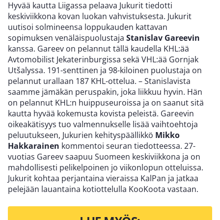
Hyvää kautta Liigassa pelaava Jukurit tiedotti
keskiviikkona kovan luokan vahvistuksesta. Jukurit
uutisoi solmineensa loppukauden kattavan
sopimuksen venäläispuolustaja
Stanislav Gareevin
kanssa. Gareev on pelannut tällä kaudella KHL:ää
Avtomobilist Jekaterinburgissa sekä VHL:ää Gornjak
Utšalyssa. 191-senttinen ja 98-kiloinen puolustaja on
pelannut urallaan 187 KHL-ottelua. – Stanislavista
saamme jämäkän peruspakin, joka liikkuu hyvin. Hän
on pelannut KHL:n huippuseuroissa ja on saanut sitä
kautta hyvää kokemusta kovista peleistä. Gareevin
oikeakätisyys tuo valmennukselle lisää vaihtoehtoja
peluutukseen, Jukurien kehityspäällikkö
Mikko
Hakkarainen
kommentoi seuran tiedotteessa. 27-
vuotias Gareev saapuu Suomeen keskiviikkona ja on
mahdollisesti pelikelpoinen jo viikonlopun otteluissa.
Jukurit kohtaa perjantaina vieraissa KalPan ja jatkaa
pelejään lauantaina kotiottelulla KooKoota vastaan.