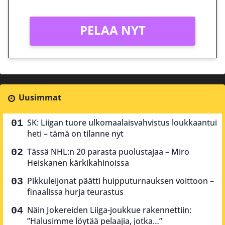
PELAA NYT
Uusimmat
SK: Liigan tuore ulkomaalaisvahvistus loukkaantui
heti – tämä on tilanne nyt
Tässä NHL:n 20 parasta puolustajaa – Miro
Heiskanen kärkikahinoissa
Pikkuleijonat päätti huipputurnauksen voittoon –
finaalissa hurja teurastus
Näin Jokereiden Liiga-joukkue rakennettiin:
”Halusimme löytää pelaajia, jotka…”