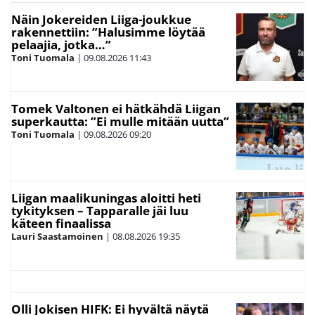
Näin Jokereiden Liiga-joukkue
rakennettiin: ”Halusimme löytää
pelaajia, jotka…”
Toni Tuomala
|
09.08.2026
11:43
Tomek Valtonen ei hätkähdä Liigan
superkautta: ”Ei mulle mitään uutta”
Toni Tuomala
|
09.08.2026
09:20
Liigan maalikuningas aloitti heti
tykityksen – Tapparalle jäi luu
käteen finaalissa
Lauri Saastamoinen
|
08.08.2026
19:35
Olli Jokisen HIFK: Ei hyvältä näytä