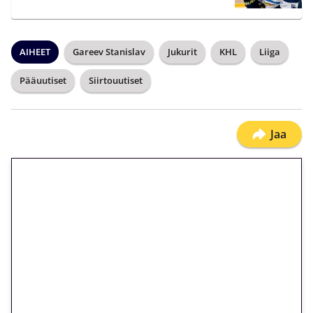
AIHEET
Gareev Stanislav
Jukurit
KHL
Liiga
Pääuutiset
Siirtouutiset
Jaa
🎁 Huipputarjous jatkuu: 10
euron kierrätysvapaa
megakierros Reactoonz-
peliin – vain 1 eurolla!
Peli: Reactoonz
Vain uusille asiakkaille!