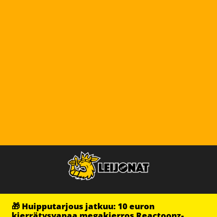
🎁 Huipputarjous jatkuu: 10 euron
kierrätysvapaa megakierros Reactoonz-