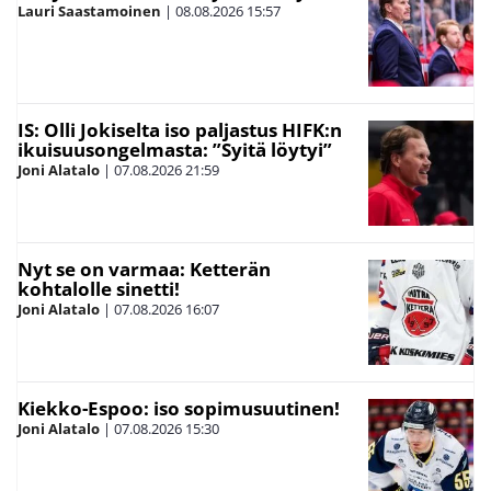
Lauri Saastamoinen
|
08.08.2026
15:57
IS: Olli Jokiselta iso paljastus HIFK:n
ikuisuusongelmasta: ”Syitä löytyi”
Joni Alatalo
|
07.08.2026
21:59
Nyt se on varmaa: Ketterän
kohtalolle sinetti!
Joni Alatalo
|
07.08.2026
16:07
Kiekko-Espoo: iso sopimusuutinen!
Joni Alatalo
|
07.08.2026
15:30