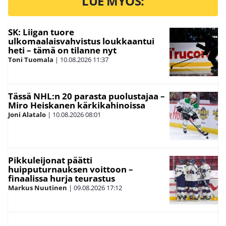
LUE MYÖS:
SK: Liigan tuore
ulkomaalaisvahvistus loukkaantui
heti – tämä on tilanne nyt
Toni Tuomala
|
10.08.2026
11:37
Tässä NHL:n 20 parasta puolustajaa –
Miro Heiskanen kärkikahinoissa
Joni Alatalo
|
10.08.2026
08:01
Pikkuleijonat päätti
huipputurnauksen voittoon –
finaalissa hurja teurastus
Markus Nuutinen
|
09.08.2026
17:12