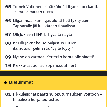
Tomek Valtonen ei hätkähdä Liigan superkautta:
”Ei mulle mitään uutta”
Liigan maalikuningas aloitti heti tykityksen –
Tapparalle jäi luu käteen finaalissa
Olli Jokisen HIFK: Ei hyvältä näytä
IS: Olli Jokiselta iso paljastus HIFK:n
ikuisuusongelmasta: ”Syitä löytyi”
Nyt se on varmaa: Ketterän kohtalolle sinetti!
Kiekko-Espoo: iso sopimusuutinen!
Luetuimmat
Pikkuleijonat päätti huipputurnauksen voittoon –
finaalissa hurja teurastus