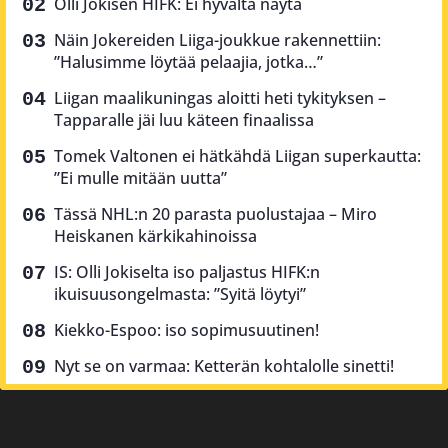
Olli Jokisen HIFK: Ei hyvältä näytä
Näin Jokereiden Liiga-joukkue rakennettiin:
”Halusimme löytää pelaajia, jotka…”
Liigan maalikuningas aloitti heti tykityksen –
Tapparalle jäi luu käteen finaalissa
Tomek Valtonen ei hätkähdä Liigan superkautta:
”Ei mulle mitään uutta”
Tässä NHL:n 20 parasta puolustajaa – Miro
Heiskanen kärkikahinoissa
IS: Olli Jokiselta iso paljastus HIFK:n
ikuisuusongelmasta: ”Syitä löytyi”
Kiekko-Espoo: iso sopimusuutinen!
Nyt se on varmaa: Ketterän kohtalolle sinetti!