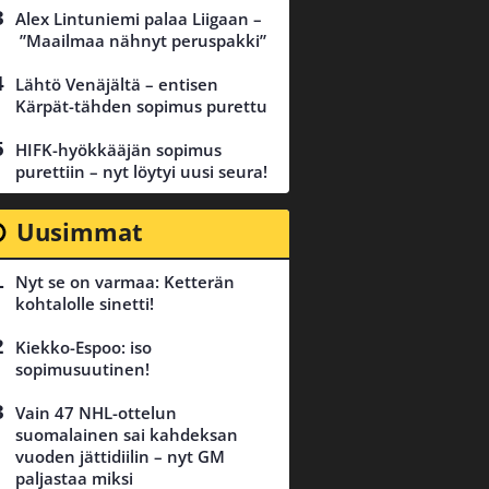
Alex Lintuniemi palaa Liigaan –
”Maailmaa nähnyt peruspakki”
Lähtö Venäjältä – entisen
Kärpät-tähden sopimus purettu
HIFK-hyökkääjän sopimus
purettiin – nyt löytyi uusi seura!
Uusimmat
Nyt se on varmaa: Ketterän
kohtalolle sinetti!
Kiekko-Espoo: iso
sopimusuutinen!
Vain 47 NHL-ottelun
suomalainen sai kahdeksan
vuoden jättidiilin – nyt GM
paljastaa miksi