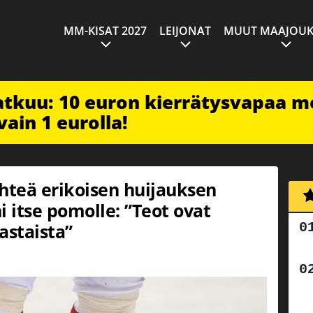
MM-KISAT 2027
LEIJONAT
MUUT MAAJOUK
jatkuu: 10 euron kierrätysvapaa m
vain 1 eurolla!
lähteä erikoisen huijauksen
ni itse pomolle: ”Teot ovat
staista”