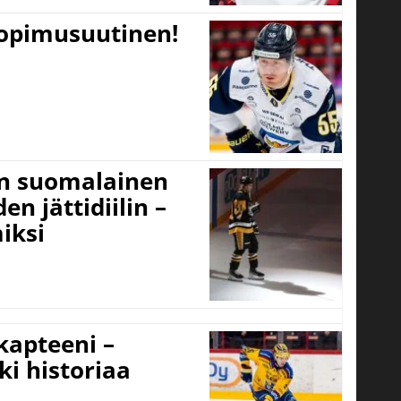
sopimusuutinen!
un suomalainen
n jättidiilin –
iksi
 kapteeni –
ki historiaa