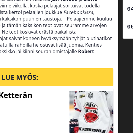
iime viikolla, koska pelaajat sortuivat todella
ista kertoi pelaajien joukkue
Facebookissa
,
 kaksikon puuhien taustoja. – Pelaajiemme kuuluu
oille ja tämän kaksikon teot ovat seuramme arvojen
 Ne teot koskivat erästä paikallista
jat saivat koneen hyväksymään tyhjät olutlaatikot
atuilla rahoilla he ostivat lisää juomia. Kenties
 kaksikko jäi kiinni seuran omistajalle
Robert
LUE MYÖS:
Ketterän