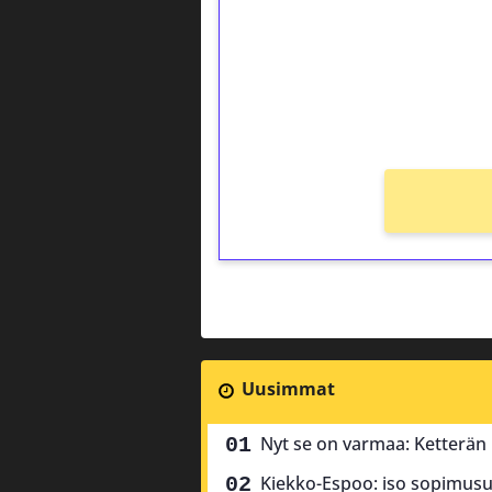
Talleta 1€
Saat heti 50 ilmaiskierr
kierros)!
Ei kierrätysvaatimusta!
Uusimmat
Nyt se on varmaa: Ketterän k
Kiekko-Espoo: iso sopimusu