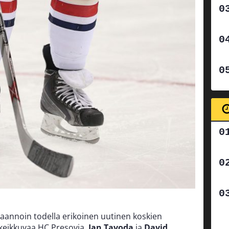
taannoin todella erikoinen uutinen koskien
a keikkuvaa HC Presovia.
Jan Tavoda
ja
David