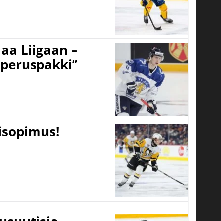
aa Liigaan –
peruspakki”
tisopimus!