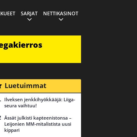
KUEET
SARJAT
NETTIKASINOT
egakierros
Luetuimmat
Ilveksen jenkkihyökkääjä: Liiga-
seura vaihtuu!
Ässät julkisti kapteenistonsa –
Leijonien MM-mitalistista uusi
kippari