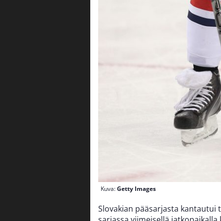
Kuva:
Getty Images
Slovakian pääsarjasta kantautui 
sarjassa viimeisellä jatkopaikall