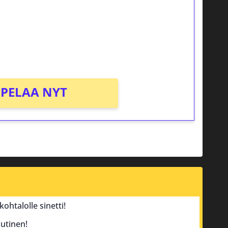
osta Tuohi 1000 -peliin (arvo 0,20€ per
PELAA NYT
ohtalolle sinetti!
utinen!