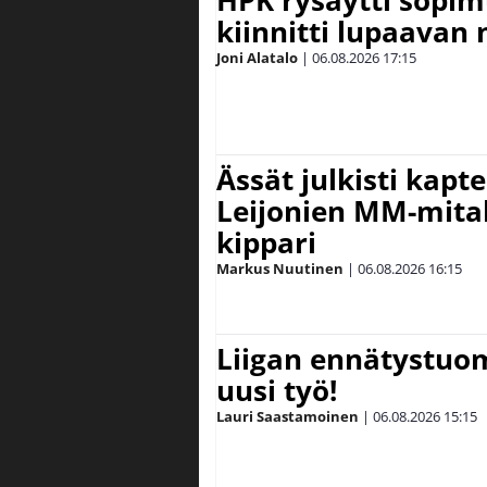
HPK rysäytti sopim
kiinnitti lupaavan
Joni Alatalo
|
06.08.2026
17:15
Ässät julkisti kapt
Leijonien MM-mital
kippari
Markus Nuutinen
|
06.08.2026
16:15
Liigan ennätystuo
uusi työ!
Lauri Saastamoinen
|
06.08.2026
15:15