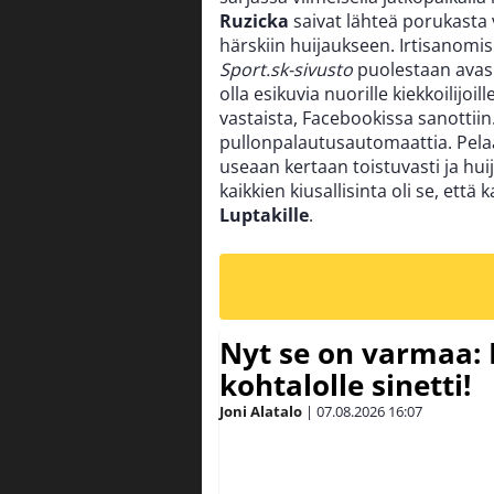
Ruzicka
saivat lähteä porukasta v
härskiin huijaukseen. Irtisanomis
Sport.sk-sivusto
puolestaan avasi
olla esikuvia nuorille kiekkoilij
vastaista, Facebookissa sanottiin.
pullonpalautusautomaattia. Pelaa
useaan kertaan toistuvasti ja huij
kaikkien kiusallisinta oli se, että
Luptakille
.
Nyt se on varmaa: 
kohtalolle sinetti!
Joni Alatalo
|
07.08.2026
16:07