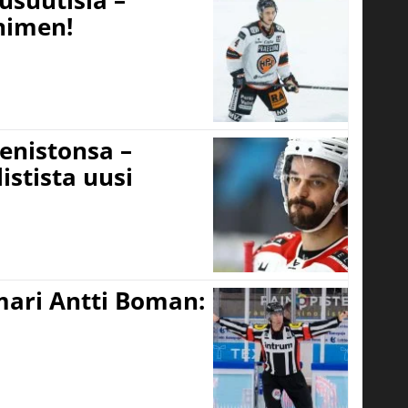
usuutisia –
 nimen!
eenistonsa –
istista uusi
mari Antti Boman: