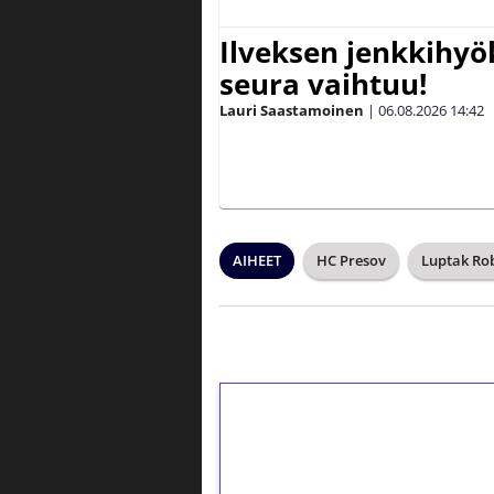
Ilveksen jenkkihyök
seura vaihtuu!
Lauri Saastamoinen
|
06.08.2026
14:42
AIHEET
HC Presov
Luptak Ro
1€ = 10€ arvosta 
kierrätystä!