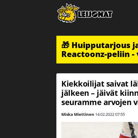
🎁 Huipputarjous 
Reactoonz-peliin - 
Kiekkoilijat saivat 
jälkeen – jäivät kiin
seuramme arvojen va
Miska Miettinen
14.02.2022
07:55