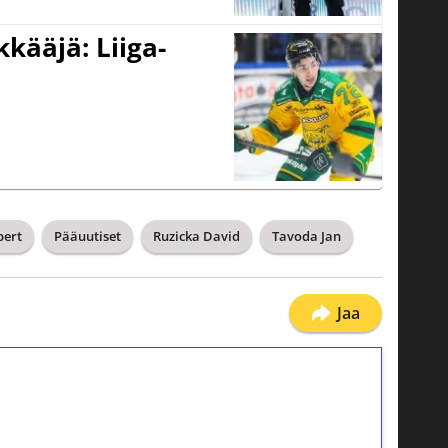
kääjä: Liiga-
bert
Pääuutiset
Ruzicka David
Tavoda Jan
Jaa
ilmaiskierroksia ilman