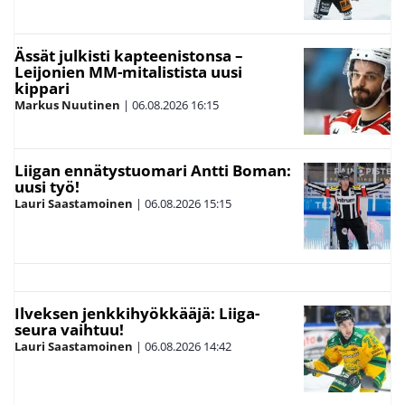
Ässät julkisti kapteenistonsa –
Leijonien MM-mitalistista uusi
kippari
Markus Nuutinen
|
06.08.2026
16:15
Liigan ennätystuomari Antti Boman:
uusi työ!
Lauri Saastamoinen
|
06.08.2026
15:15
Ilveksen jenkkihyökkääjä: Liiga-
seura vaihtuu!
Lauri Saastamoinen
|
06.08.2026
14:42