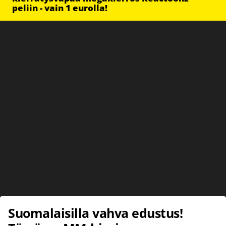
peliin - vain 1 eurolla!
Suomalaisilla vahva edustus!