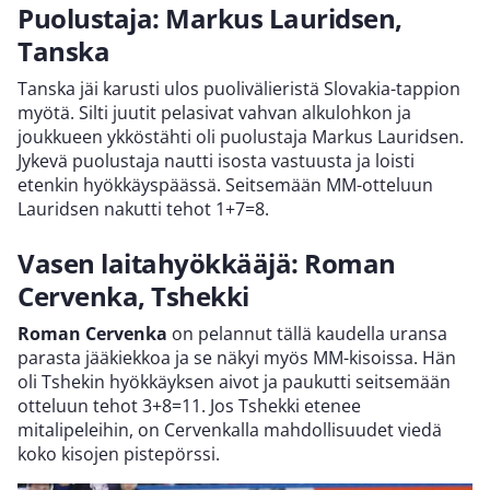
Puolustaja: Markus Lauridsen,
Tanska
Tanska jäi karusti ulos puolivälieristä Slovakia-tappion
myötä. Silti juutit pelasivat vahvan alkulohkon ja
joukkueen ykköstähti oli puolustaja Markus Lauridsen.
Jykevä puolustaja nautti isosta vastuusta ja loisti
etenkin hyökkäyspäässä. Seitsemään MM-otteluun
Lauridsen nakutti tehot 1+7=8.
Vasen laitahyökkääjä: Roman
Cervenka, Tshekki
Roman Cervenka
on pelannut tällä kaudella uransa
parasta jääkiekkoa ja se näkyi myös MM-kisoissa. Hän
oli Tshekin hyökkäyksen aivot ja paukutti seitsemään
otteluun tehot 3+8=11. Jos Tshekki etenee
mitalipeleihin, on Cervenkalla mahdollisuudet viedä
koko kisojen pistepörssi.