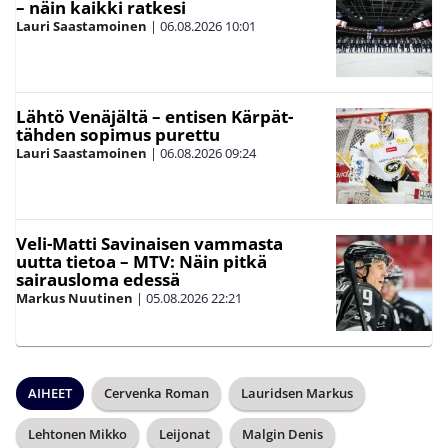
– näin kaikki ratkesi
Lauri Saastamoinen
|
06.08.2026
10:01
Lähtö Venäjältä – entisen Kärpät-
tähden sopimus purettu
Lauri Saastamoinen
|
06.08.2026
09:24
Veli-Matti Savinaisen vammasta
uutta tietoa – MTV: Näin pitkä
sairausloma edessä
Markus Nuutinen
|
05.08.2026
22:21
AIHEET
Cervenka Roman
Lauridsen Markus
Lehtonen Mikko
Leijonat
Malgin Denis