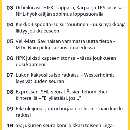
Urheilucast: HIFK, Tappara, Kärpät ja TPS kisassa –
NHL-hyökkääjän sopimus loppusuoralla
Kiekko-Espoolta iso siirtouutinen – uusi hyökkääjä
liittyy joukkueeseen
Veli-Matti Savinaisen vammasta uutta tietoa –
MTV: Näin pitkä sairausloma edessä
HPK julkisti kapteenistonsa – tässä joukkueen
uusi kapteeni!
Lukon kaksosilta iso ratkaisu – Westerholmit
löysivät uuden seuran
Expressen: SHL-seurat Ässien tehomiehen
kintereillä – ”Ei yllättäisi, jos…”
Pikkuleijonat joutui hurjaan trilleriin – näin kaikki
ratkesi
SS: Jukurien seuraikoni loikkasi toiseen Liiga-