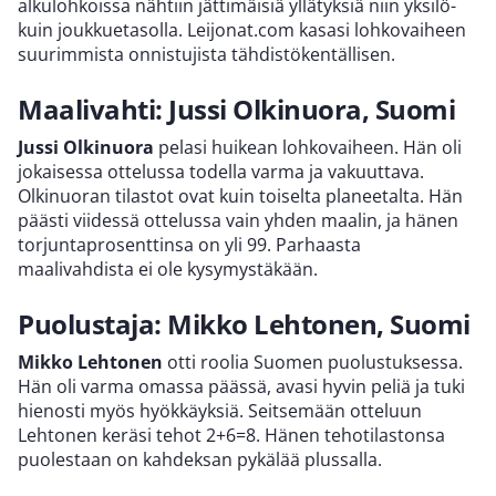
alkulohkoissa nähtiin jättimäisiä yllätyksiä niin yksilö-
kuin joukkuetasolla. Leijonat.com kasasi lohkovaiheen
suurimmista onnistujista tähdistökentällisen.
Maalivahti: Jussi Olkinuora, Suomi
Jussi Olkinuora
pelasi huikean lohkovaiheen. Hän oli
jokaisessa ottelussa todella varma ja vakuuttava.
Olkinuoran tilastot ovat kuin toiselta planeetalta. Hän
päästi viidessä ottelussa vain yhden maalin, ja hänen
torjuntaprosenttinsa on yli 99. Parhaasta
maalivahdista ei ole kysymystäkään.
Puolustaja: Mikko Lehtonen, Suomi
Mikko Lehtonen
otti roolia Suomen puolustuksessa.
Hän oli varma omassa päässä, avasi hyvin peliä ja tuki
hienosti myös hyökkäyksiä. Seitsemään otteluun
Lehtonen keräsi tehot 2+6=8. Hänen tehotilastonsa
puolestaan on kahdeksan pykälää plussalla.