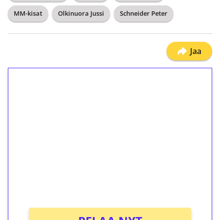
MM-kisat
Olkinuora Jussi
Schneider Peter
Jaa
1€ = 10€ arvosta
ilmaiskierroksia ilman
kierrätystä!
Talleta 1€
Saat heti 50 ilmaiskierrosta Tuohi 1000 -
peliin (arvo 0,20€ per kierros)!
Ei kierrätysvaatimusta!