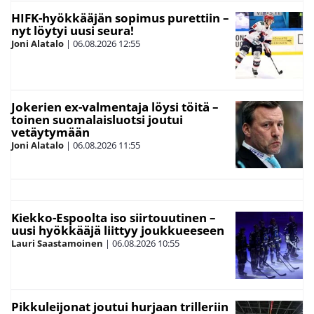
HIFK-hyökkääjän sopimus purettiin –
nyt löytyi uusi seura!
Joni Alatalo
|
06.08.2026
12:55
Jokerien ex-valmentaja löysi töitä –
toinen suomalaisluotsi joutui
vetäytymään
Joni Alatalo
|
06.08.2026
11:55
Kiekko-Espoolta iso siirtouutinen –
uusi hyökkääjä liittyy joukkueeseen
Lauri Saastamoinen
|
06.08.2026
10:55
Pikkuleijonat joutui hurjaan trilleriin