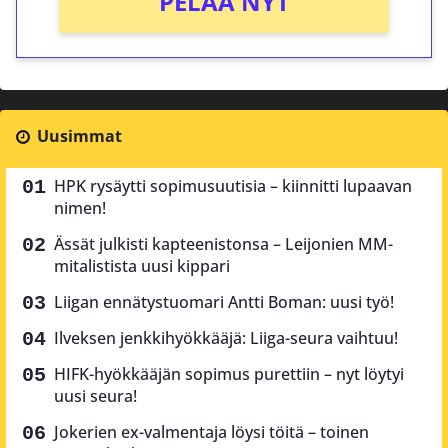
PELAA NYT
Uusimmat
HPK rysäytti sopimusuutisia – kiinnitti lupaavan
nimen!
Ässät julkisti kapteenistonsa – Leijonien MM-
mitalistista uusi kippari
Liigan ennätystuomari Antti Boman: uusi työ!
Ilveksen jenkkihyökkääjä: Liiga-seura vaihtuu!
HIFK-hyökkääjän sopimus purettiin – nyt löytyi
uusi seura!
Jokerien ex-valmentaja löysi töitä – toinen