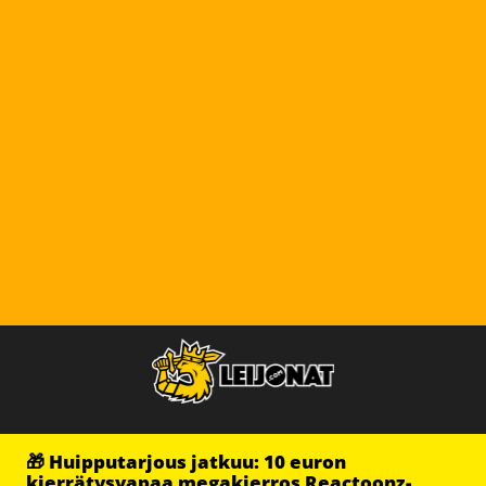
🎁 Huipputarjous jatkuu: 10 euron
kierrätysvapaa megakierros Reactoonz-