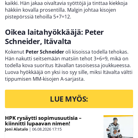
kaikki. Hän jakaa oivaltavia syöttöjä ja tinttaa kiekkoja
häkkiin kovalla prosentilla. Malgin johtaa kisojen
pistepörssiä tehoilla 5+7=12.
Oikea laitahyökkääjä: Peter
Schneider, Itävalta
Kokenut
Peter Schneider
oli kisoissa todella tehokas.
Hän nakutti seitsemään matsiin tehot 3+6=9, mikä on
todella kova suoritus Itävallan tasoisessa joukkueessa.
Luova hyökkääjä on yksi iso syy sille, miksi Itävalta vältti
tippumisen MM-kisojen A-sarjasta.
LUE MYÖS:
HPK rysäytti sopimusuutisia –
kiinnitti lupaavan nimen!
Joni Alatalo
|
06.08.2026
17:15