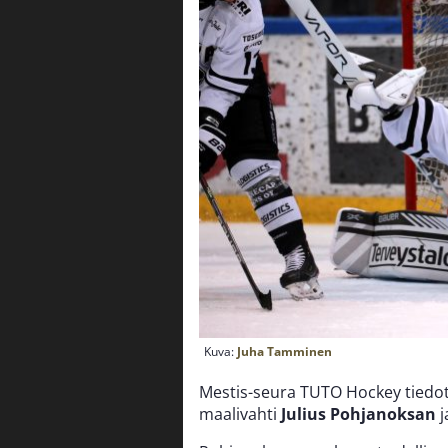
Kuva:
Juha Tamminen
Mestis-seura TUTO Hockey tiedo
maalivahti
Julius Pohjanoksan
j