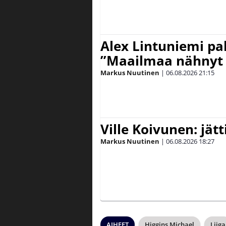
Alex Lintuniemi pal
”Maailmaa nähnyt 
Markus Nuutinen
|
06.08.2026
21:15
Ville Koivunen: jät
Markus Nuutinen
|
06.08.2026
18:27
AIHEET
Higgins Michael
Liiga