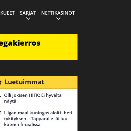
KUEET
SARJAT
NETTIKASINOT
egakierros
Luetuimmat
Olli Jokisen HIFK: Ei hyvältä
näytä
Liigan maalikuningas aloitti heti
tykityksen – Tapparalle jäi luu
käteen finaalissa