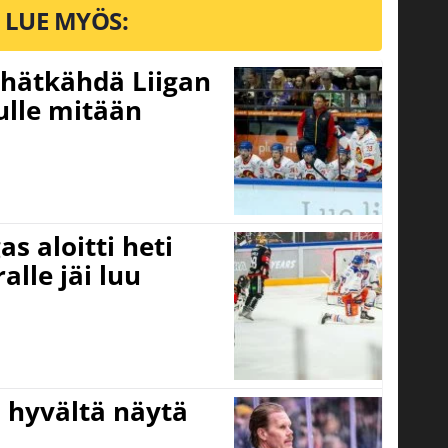
LUE MYÖS:
 hätkähdä Liigan
ulle mitään
s aloitti heti
alle jäi luu
Ei hyvältä näytä