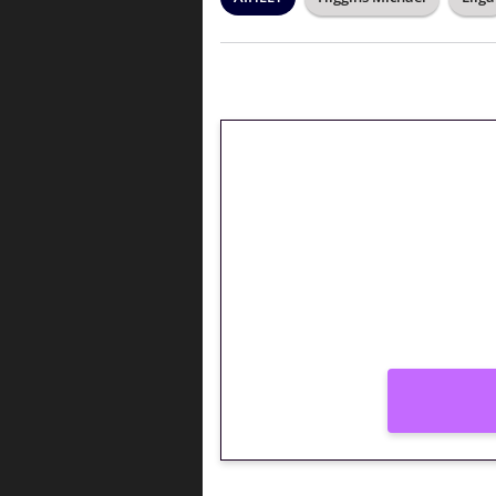
🎁 Huipputarjous 
kierrätysvapaa me
– vain 1 eurolla!
Peli: Reactoonz
Vain uusille asiakkaille!