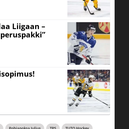
aa Liigaan –
peruspakki”
tisopimus!
Pohjanoksa Julius
TPS
TUTO Hockey