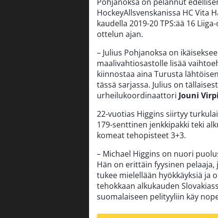
Pohjanoksa on pelannut edellise
HockeyAllsvenskanissa HC Vita Hä
kaudella 2019-20 TPS:ää 16 Liiga-
ottelun ajan.
– Julius Pohjanoksa on ikäisekse
maalivahtiosastolle lisää vaihtoeh
kiinnostaa aina Turusta lähtöisen
tässä sarjassa. Julius on tällaise
urheilukoordinaattori
Jouni Virp
22-vuotias Higgins siirtyy turkul
179-senttinen jenkkipakki teki al
komeat tehopisteet 3+3.
– Michael Higgins on nuori puolust
Hän on erittäin fyysinen pelaaja
tukee mielellään hyökkäyksiä ja
tehokkaan alkukauden Slovakiass
suomalaiseen pelityyliin käy nope