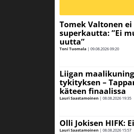
Tomek Valtonen ei
superkautta: ”Ei m
uutta”
Toni Tuomala
|
09.08.2026
09:20
Liigan maalikuninga
tykityksen – Tappar
käteen finaalissa
Lauri Saastamoinen
|
08.08.2026
19:35
Olli Jokisen HIFK: 
Lauri Saastamoinen
|
08.08.2026
15:57