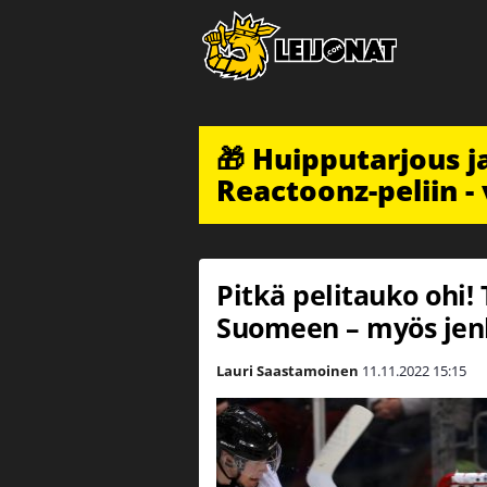
🎁 Huipputarjous 
Reactoonz-peliin - 
Pitkä pelitauko ohi!
Suomeen – myös jenk
Lauri Saastamoinen
11.11.2022
15:15