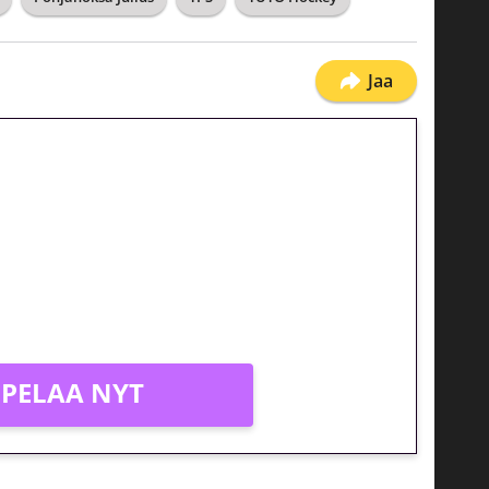
Jaa
jatkuu: 10 euron
gakierros Reactoonz-peliin
PELAA NYT