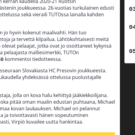
n kerran kaudella 2020-21 Ruotsin
stenin joukkueessa. 26-vuotias turkulainen edusti
ottelussa sekä vieraili TUTOssa lainalla kahden
en jo hyvin kokenut maalivahti. Hän tuo
toja ja tervettä kilpailua. Lähtökohtaisesti meitä
 olevat pelaajat, jotka ovat jo osoittaneet kykynsä
sta pelaajasta malliesimerkki, TUTOn
iö
kommentoi tiedotteessa.
aisseuraan Slovakiasta HC Presovin joukkueesta.
kukaudella yhdeksässä ottelussa puolustajalle
aja, jolla on kova halu kehittyä jääkiekkoilijana.
, joka pitää oman maalin edustan puhtaana, Michael
 omaa kovan laukauksen. Michael on pelannut
a ja toivottavasti hänen sopeutuminen
asti, Virpiö kuvailee uutta hankintaa.