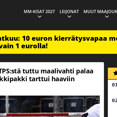
MM-KISAT 2027
LEIJONAT
MUUT MAAJOUK
jatkuu: 10 euron kierrätysvapaa m
vain 1 eurolla!
 TPS:stä tuttu maalivahti palaa
kipakki tarttui haaviin