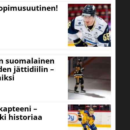
sopimusuutinen!
un suomalainen
n jättidiilin –
iksi
 kapteeni –
ki historiaa