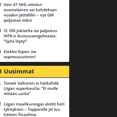
Vain 47 NHL-ottelun
suomalainen sai kahdeksan
vuoden jättidiilin – nyt GM
paljastaa miksi
IS: Olli Jokiselta iso paljastus
HIFK:n ikuisuusongelmasta:
”Syitä löytyi”
Kiekko-Espoo: iso
sopimusuutinen!
Uusimmat
Tomek Valtonen ei hätkähdä
Liigan superkautta: ”Ei mulle
mitään uutta”
Liigan maalikuningas aloitti heti
tykityksen – Tapparalle jäi luu
käteen finaalissa