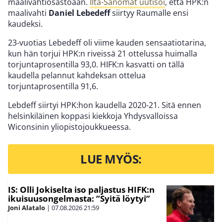
maalivahtiosastoaan.
Ilta-Sanomat uutisoi
, että HPK:n
maalivahti
Daniel Lebedeff
siirtyy Raumalle ensi
kaudeksi.
23-vuotias Lebedeff oli viime kauden sensaatiotarina,
kun hän torjui HPK:n riveissä 21 ottelussa huimalla
torjuntaprosentilla 93,0. HIFK:n kasvatti on tällä
kaudella pelannut kahdeksan ottelua
torjuntaprosentilla 91,6.
Lebdeff siirtyi HPK:hon kaudella 2020-21. Sitä ennen
helsinkiläinen koppasi kiekkoja Yhdysvalloissa
Wiconsinin yliopistojoukkueessa.
LUE MYÖS:
IS: Olli Jokiselta iso paljastus HIFK:n
ikuisuusongelmasta: ”Syitä löytyi”
Joni Alatalo
|
07.08.2026
21:59