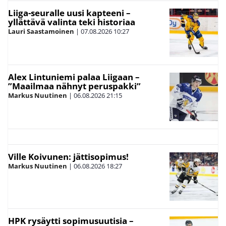
Liiga-seuralle uusi kapteeni –
yllättävä valinta teki historiaa
Lauri Saastamoinen
|
07.08.2026
10:27
Alex Lintuniemi palaa Liigaan –
”Maailmaa nähnyt peruspakki”
Markus Nuutinen
|
06.08.2026
21:15
Ville Koivunen: jättisopimus!
Markus Nuutinen
|
06.08.2026
18:27
HPK rysäytti sopimusuutisia –