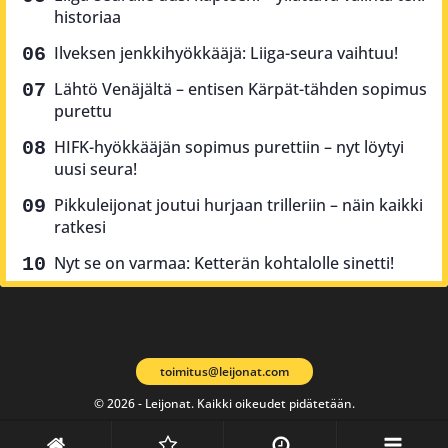
historiaa
Ilveksen jenkkihyökkääjä: Liiga-seura vaihtuu!
Lähtö Venäjältä – entisen Kärpät-tähden sopimus
purettu
HIFK-hyökkääjän sopimus purettiin – nyt löytyi
uusi seura!
Pikkuleijonat joutui hurjaan trilleriin – näin kaikki
ratkesi
Nyt se on varmaa: Ketterän kohtalolle sinetti!
toimitus@leijonat.com
© 2026 - Leijonat. Kaikki oikeudet pidätetään.