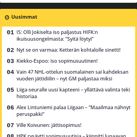
Uusimmat
IS: Olli Jokiselta iso paljastus HIFK:n
ikuisuusongelmasta: ”Syitä löytyi”
Nyt se on varmaa: Ketterän kohtalolle sinetti!
Kiekko-Espoo: iso sopimusuutinen!
Vain 47 NHL-ottelun suomalainen sai kahdeksan
vuoden jättidiilin – nyt GM paljastaa miksi
Liiga-seuralle uusi kapteeni – yllättävä valinta teki
historiaa
Alex Lintuniemi palaa Liigaan – ”Maailmaa nähnyt
peruspakki”
Ville Koivunen: jättisopimus!
HPK rysäytti sopimusuutisia – kiinnitti lupaavan