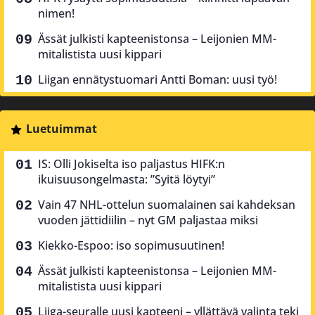
nimen!
Ässät julkisti kapteenistonsa – Leijonien MM-
mitalistista uusi kippari
Liigan ennätystuomari Antti Boman: uusi työ!
Luetuimmat
IS: Olli Jokiselta iso paljastus HIFK:n
ikuisuusongelmasta: ”Syitä löytyi”
Vain 47 NHL-ottelun suomalainen sai kahdeksan
vuoden jättidiilin – nyt GM paljastaa miksi
Kiekko-Espoo: iso sopimusuutinen!
Ässät julkisti kapteenistonsa – Leijonien MM-
mitalistista uusi kippari
Liiga-seuralle uusi kapteeni – yllättävä valinta teki