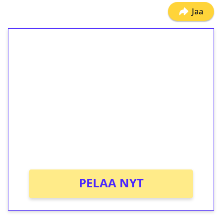
Jaa
1€ = 10€ arvosta
ilmaiskierroksia ilman
kierrätystä!
Talleta 1€
Saat heti 50 ilmaiskierrosta Tuohi 1000 -
peliin (arvo 0,20€ per kierros)!
Ei kierrätysvaatimusta!
PELAA NYT