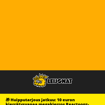
🎁 Huipputarjous jatkuu: 10 euron
kierrätysvapaa megakierros Reactoonz-