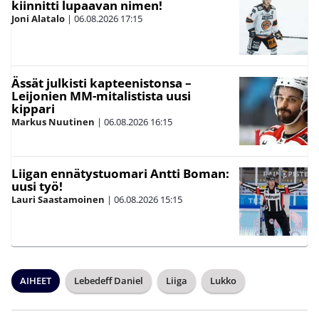
kiinnitti lupaavan nimen!
Joni Alatalo
|
06.08.2026
17:15
Ässät julkisti kapteenistonsa –
Leijonien MM-mitalistista uusi
kippari
Markus Nuutinen
|
06.08.2026
16:15
Liigan ennätystuomari Antti Boman:
uusi työ!
Lauri Saastamoinen
|
06.08.2026
15:15
AIHEET
Lebedeff Daniel
Liiga
Lukko