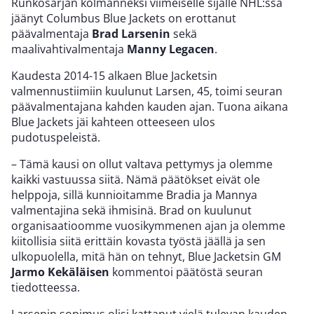
Runkosarjan kolmanneksi viimeiselle sijalle NHL:ssä
jäänyt Columbus Blue Jackets on erottanut
päävalmentaja
Brad Larsenin
sekä
maalivahtivalmentaja
Manny Legacen
.
Kaudesta 2014-15 alkaen Blue Jacketsin
valmennustiimiin kuulunut Larsen, 45, toimi seuran
päävalmentajana kahden kauden ajan. Tuona aikana
Blue Jackets jäi kahteen otteeseen ulos
pudotuspeleistä.
– Tämä kausi on ollut valtava pettymys ja olemme
kaikki vastuussa siitä. Nämä päätökset eivät ole
helppoja, sillä kunnioitamme Bradia ja Mannya
valmentajina sekä ihmisinä. Brad on kuulunut
organisaatioomme vuosikymmenen ajan ja olemme
kiitollisia siitä erittäin kovasta työstä jäällä ja sen
ulkopuolella, mitä hän on tehnyt, Blue Jacketsin GM
Jarmo Kekäläisen
kommentoi päätöstä seuran
tiedotteessa.