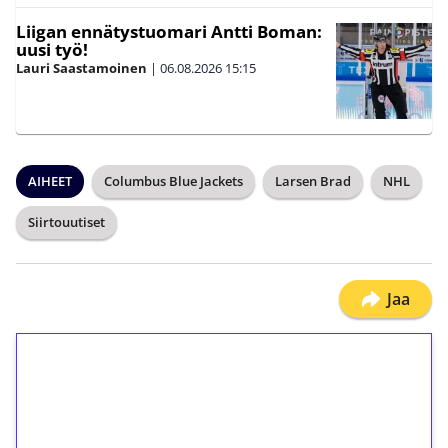
Liigan ennätystuomari Antti Boman:
uusi työ!
Lauri Saastamoinen
|
06.08.2026
15:15
AIHEET
Columbus Blue Jackets
Larsen Brad
NHL
Siirtouutiset
Jaa
1€ = 10€ arvosta
ilmaiskierroksia ilman
kierrätystä!