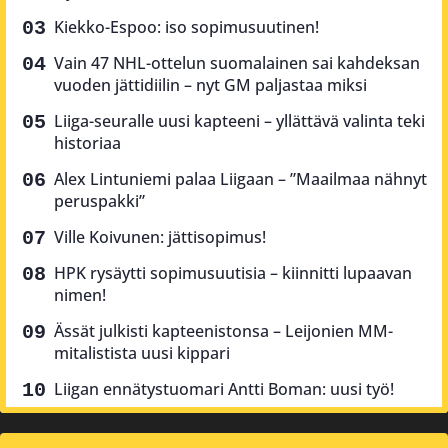
Kiekko-Espoo: iso sopimusuutinen!
Vain 47 NHL-ottelun suomalainen sai kahdeksan
vuoden jättidiilin – nyt GM paljastaa miksi
Liiga-seuralle uusi kapteeni – yllättävä valinta teki
historiaa
Alex Lintuniemi palaa Liigaan – ”Maailmaa nähnyt
peruspakki”
Ville Koivunen: jättisopimus!
HPK rysäytti sopimusuutisia – kiinnitti lupaavan
nimen!
Ässät julkisti kapteenistonsa – Leijonien MM-
mitalistista uusi kippari
Liigan ennätystuomari Antti Boman: uusi työ!