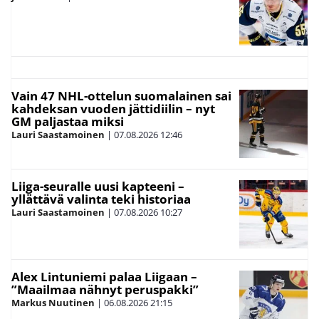
Vain 47 NHL-ottelun suomalainen sai
kahdeksan vuoden jättidiilin – nyt
GM paljastaa miksi
Lauri Saastamoinen
|
07.08.2026
12:46
Liiga-seuralle uusi kapteeni –
yllättävä valinta teki historiaa
Lauri Saastamoinen
|
07.08.2026
10:27
Alex Lintuniemi palaa Liigaan –
”Maailmaa nähnyt peruspakki”
Markus Nuutinen
|
06.08.2026
21:15