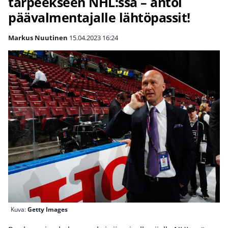
tarpeekseen NHL:ssä – antoi
päävalmentajalle lähtöpassit!
Markus Nuutinen
15.04.2023
16:24
Kuva:
Getty Images