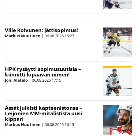
Ville Koivunen: jättisopimus!
Markus Nuutinen
|
06.08.2026
18:27
HPK rysäytti sopimusuutisia –
kiinnitti lupaavan nimen!
Joni Alatalo
|
06.08.2026
17:15
Ässät julkisti kapteenistonsa –
Leijonien MM-mitalistista uusi
kippari
Markus Nuutinen
|
06.08.2026
16:15