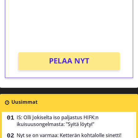
Talleta 1€
Saat heti 50 ilmaiskierrosta Tuohi 1000 -
peliin (arvo 0,20€ per kierros)!
Ei kierrätysvaatimusta!
PELAA NYT
Uusimmat
IS: Olli Jokiselta iso paljastus HIFK:n
ikuisuusongelmasta: ”Syitä löytyi”
Nyt se on varmaa: Ketterän kohtalolle sinetti!