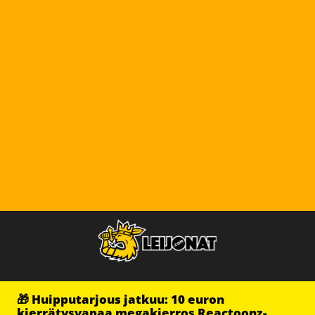
🎁 Huipputarjous jatkuu: 10 euron
kierrätysvapaa megakierros Reactoonz-