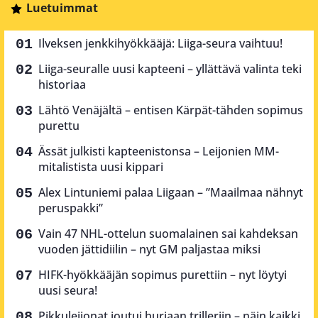
Luetuimmat
Ilveksen jenkkihyökkääjä: Liiga-seura vaihtuu!
Liiga-seuralle uusi kapteeni – yllättävä valinta teki
historiaa
Lähtö Venäjältä – entisen Kärpät-tähden sopimus
purettu
Ässät julkisti kapteenistonsa – Leijonien MM-
mitalistista uusi kippari
Alex Lintuniemi palaa Liigaan – ”Maailmaa nähnyt
peruspakki”
Vain 47 NHL-ottelun suomalainen sai kahdeksan
vuoden jättidiilin – nyt GM paljastaa miksi
HIFK-hyökkääjän sopimus purettiin – nyt löytyi
uusi seura!
Pikkuleijonat joutui hurjaan trilleriin – näin kaikki