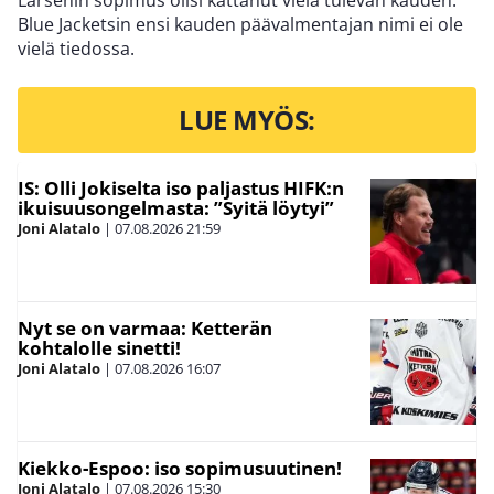
Larsenin sopimus olisi kattanut vielä tulevan kauden.
Blue Jacketsin ensi kauden päävalmentajan nimi ei ole
vielä tiedossa.
LUE MYÖS:
IS: Olli Jokiselta iso paljastus HIFK:n
ikuisuusongelmasta: ”Syitä löytyi”
Joni Alatalo
|
07.08.2026
21:59
Nyt se on varmaa: Ketterän
kohtalolle sinetti!
Joni Alatalo
|
07.08.2026
16:07
Kiekko-Espoo: iso sopimusuutinen!
Joni Alatalo
|
07.08.2026
15:30