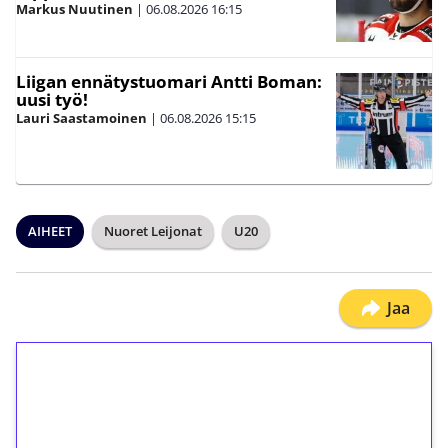
Markus Nuutinen
|
06.08.2026
16:15
Liigan ennätystuomari Antti Boman:
uusi työ!
Lauri Saastamoinen
|
06.08.2026
15:15
AIHEET
Nuoret Leijonat
U20
Jaa
1€ = 10€ arvosta
ilmaiskierroksia ilman
kierrätystä!