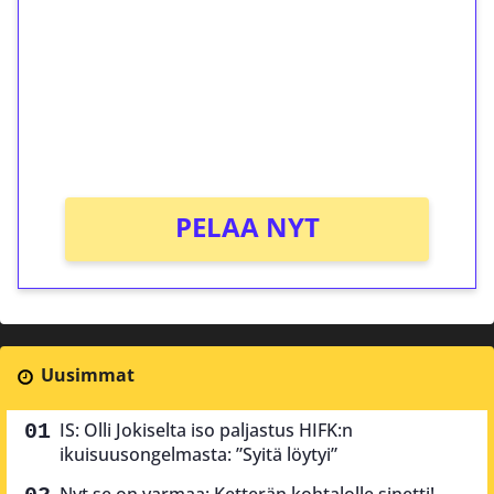
Talleta 1€
Saat heti 50 ilmaiskierrosta Tuohi 1000 -
peliin (arvo 0,20€ per kierros)!
Ei kierrätysvaatimusta!
PELAA NYT
Uusimmat
IS: Olli Jokiselta iso paljastus HIFK:n
ikuisuusongelmasta: ”Syitä löytyi”