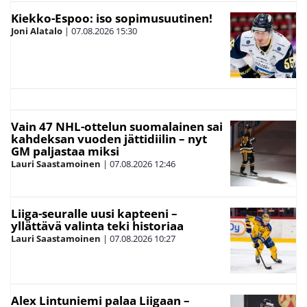
Kiekko-Espoo: iso sopimusuutinen!
Joni Alatalo
|
07.08.2026
15:30
Vain 47 NHL-ottelun suomalainen sai
kahdeksan vuoden jättidiilin – nyt
GM paljastaa miksi
Lauri Saastamoinen
|
07.08.2026
12:46
Liiga-seuralle uusi kapteeni –
yllättävä valinta teki historiaa
Lauri Saastamoinen
|
07.08.2026
10:27
Alex Lintuniemi palaa Liigaan –