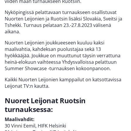
viiden maan turnaukseen Ruotsiin.
Nyköpingissä pelattavaan turnaukseen osallistuvat
Nuorten Leijonien ja Ruotsin lisäksi Slovakia, Sveitsi ja
Tshekki. Turnaus pelataan 23.-27.8.2023 välisenä
aikana.
Nuorten Leijonien joukkueeseen kuuluu kaksi
maalivahtia, kahdeksan puolustajaa sekä 13
hyökkääjää. Joukkue on muuttunut täysin verrattuna
heinä-elokuun vaihteessa Yhdysvalloissa pelattuun
Summer Showcase -turnauksen kokoonpanoon.
Kaikki Nuorten Leijonien kamppailut on katsottavissa
Leijonat TV:n kautta.
Nuoret Leijonat Ruotsin
turnauksessa:
Maalivahdit:
30 Vinni Eemil, HIFK Helsinki