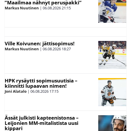
”Maailmaa nähnyt peruspakki”
Markus Nuutinen
|
06.08.2026
21:15
Ville Koivunen: jättisopimus!
Markus Nuutinen
|
06.08.2026
18:27
HPK rysäytti sopimusuutisia –
kiinnitti lupaavan nimen!
Joni Alatalo
|
06.08.2026
17:15
Ässät julkisti kapteenistonsa –
Leijonien MM-mitalistista uusi
kippari