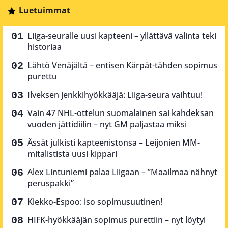
Luetuimmat
Liiga-seuralle uusi kapteeni – yllättävä valinta teki
historiaa
Lähtö Venäjältä – entisen Kärpät-tähden sopimus
purettu
Ilveksen jenkkihyökkääjä: Liiga-seura vaihtuu!
Vain 47 NHL-ottelun suomalainen sai kahdeksan
vuoden jättidiilin – nyt GM paljastaa miksi
Ässät julkisti kapteenistonsa – Leijonien MM-
mitalistista uusi kippari
Alex Lintuniemi palaa Liigaan – ”Maailmaa nähnyt
peruspakki”
Kiekko-Espoo: iso sopimusuutinen!
HIFK-hyökkääjän sopimus purettiin – nyt löytyi