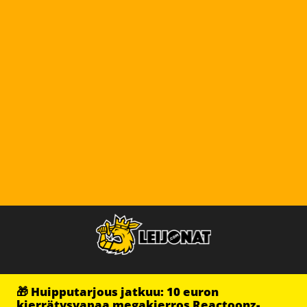
🎁 Huipputarjous jatkuu: 10 euron
kierrätysvapaa megakierros Reactoonz-