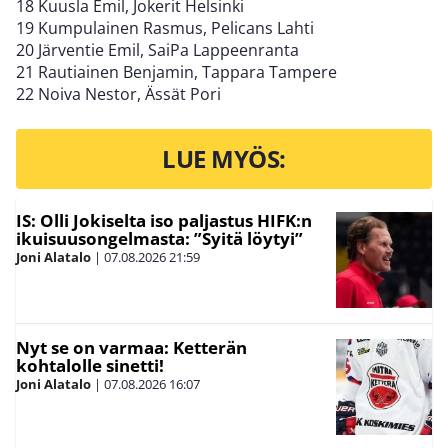
18 Kuusla Emil, Jokerit Helsinki
19 Kumpulainen Rasmus, Pelicans Lahti
20 Järventie Emil, SaiPa Lappeenranta
21 Rautiainen Benjamin, Tappara Tampere
22 Noiva Nestor, Ässät Pori
LUE MYÖS:
IS: Olli Jokiselta iso paljastus HIFK:n
ikuisuusongelmasta: ”Syitä löytyi”
Joni Alatalo
|
07.08.2026
21:59
Nyt se on varmaa: Ketterän
kohtalolle sinetti!
Joni Alatalo
|
07.08.2026
16:07