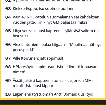
Nyt se on varmaa: Ketterän kohtalolle sinetti!
Kiekko-Espoo: iso sopimusuutinen!
Vain 47 NHL-ottelun suomalainen sai kahdeksan
vuoden jättidiilin – nyt GM paljastaa miksi
Liiga-seuralle uusi kapteeni – yllättävä valinta teki
historiaa
Alex Lintuniemi palaa Liigaan – ”Maailmaa nähnyt
peruspakki”
Ville Koivunen: jättisopimus!
HPK rysäytti sopimusuutisia – kiinnitti lupaavan
nimen!
Ässät julkisti kapteenistonsa – Leijonien MM-
mitalistista uusi kippari
Liigan ennätystuomari Antti Boman: uusi työ!