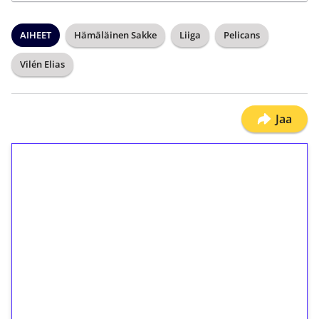
AIHEET
Hämäläinen Sakke
Liiga
Pelicans
Vilén Elias
Jaa
1€ = 10€ arvosta
ilmaiskierroksia ilman
kierrätystä!
Talleta 1€
Saat heti 50 ilmaiskierrosta Tuohi 1000 -
peliin (arvo 0,20€ per kierros)!
Ei kierrätysvaatimusta!