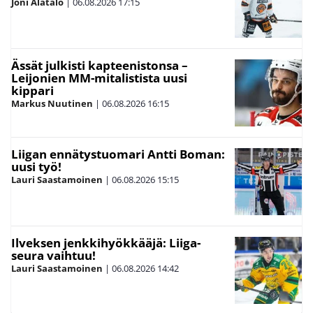
Joni Alatalo
|
06.08.2026
17:15
Ässät julkisti kapteenistonsa –
Leijonien MM-mitalistista uusi
kippari
Markus Nuutinen
|
06.08.2026
16:15
Liigan ennätystuomari Antti Boman:
uusi työ!
Lauri Saastamoinen
|
06.08.2026
15:15
Ilveksen jenkkihyökkääjä: Liiga-
seura vaihtuu!
Lauri Saastamoinen
|
06.08.2026
14:42