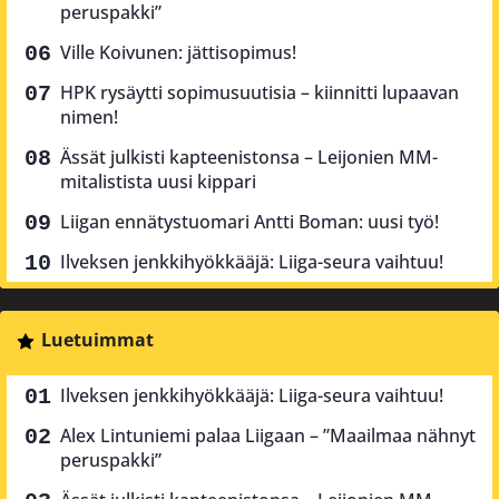
peruspakki”
Ville Koivunen: jättisopimus!
HPK rysäytti sopimusuutisia – kiinnitti lupaavan
nimen!
Ässät julkisti kapteenistonsa – Leijonien MM-
mitalistista uusi kippari
Liigan ennätystuomari Antti Boman: uusi työ!
Ilveksen jenkkihyökkääjä: Liiga-seura vaihtuu!
Luetuimmat
Ilveksen jenkkihyökkääjä: Liiga-seura vaihtuu!
Alex Lintuniemi palaa Liigaan – ”Maailmaa nähnyt
peruspakki”