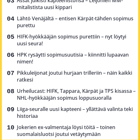
Ässät julkisti kapteenistonsa – Leijonien MM-
mitalistista uusi kippari
Lähtö Venäjältä – entisen Kärpät-tähden sopimus
purettu
HIFK-hyökkääjän sopimus purettiin – nyt löytyi
uusi seura!
HPK rysäytti sopimusuutisia – kiinnitti lupaavan
nimen!
Pikkuleijonat joutui hurjaan trilleriin – näin kaikki
ratkesi
Urheilucast: HIFK, Tappara, Kärpät ja TPS kisassa –
NHL-hyökkääjän sopimus loppusuoralla
Liiga-seuralle uusi kapteeni – yllättävä valinta teki
historiaa
Jokerien ex-valmentaja löysi töitä – toinen
suomalaisluotsi joutui vetäytymään