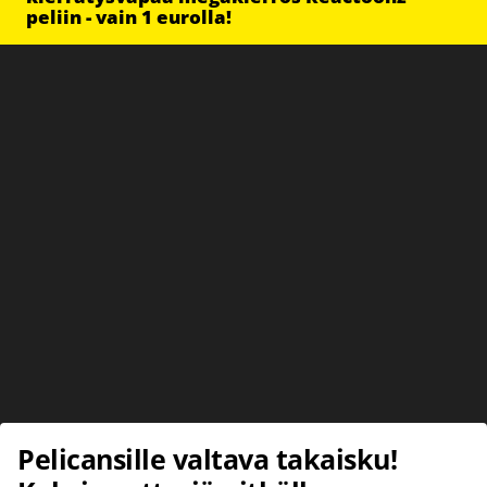
peliin - vain 1 eurolla!
Pelicansille valtava takaisku!