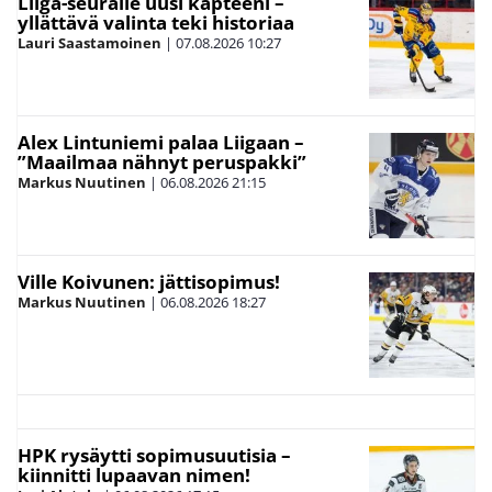
Liiga-seuralle uusi kapteeni –
yllättävä valinta teki historiaa
Lauri Saastamoinen
|
07.08.2026
10:27
Alex Lintuniemi palaa Liigaan –
”Maailmaa nähnyt peruspakki”
Markus Nuutinen
|
06.08.2026
21:15
Ville Koivunen: jättisopimus!
Markus Nuutinen
|
06.08.2026
18:27
HPK rysäytti sopimusuutisia –
kiinnitti lupaavan nimen!