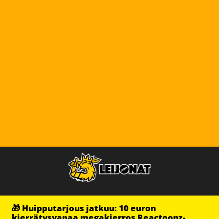
🎁 Huipputarjous jatkuu: 10 euron
kierrätysvapaa megakierros Reactoonz-