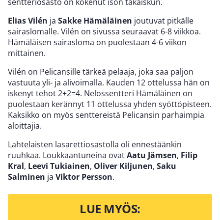
sentteriosasto on kokenut ison takaiskun.
Elias Vilén
ja
Sakke Hämäläinen
joutuvat pitkälle
sairaslomalle. Vilén on sivussa seuraavat 6-8 viikkoa.
Hämäläisen sairasloma on puolestaan 4-6 viikon
mittainen.
Vilén on Pelicansille tärkeä pelaaja, joka saa paljon
vastuuta yli- ja alivoimalla. Kauden 12 ottelussa hän on
iskenyt tehot 2+2=4. Nelossentteri Hämäläinen on
puolestaan kerännyt 11 ottelussa yhden syöttöpisteen.
Kaksikko on myös senttereistä Pelicansin parhaimpia
aloittajia.
Lahtelaisten lasarettiosastolla oli ennestäänkin
ruuhkaa. Loukkaantuneina ovat
Aatu Jämsen
,
Filip
Kral
,
Leevi Tukiainen
,
Oliver Kiljunen
,
Saku
Salminen
ja
Viktor Persson
.
LUE MYÖS: