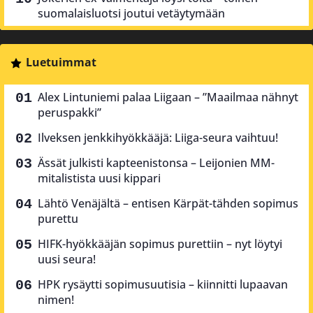
suomalaisluotsi joutui vetäytymään
Luetuimmat
Alex Lintuniemi palaa Liigaan – ”Maailmaa nähnyt
peruspakki”
Ilveksen jenkkihyökkääjä: Liiga-seura vaihtuu!
Ässät julkisti kapteenistonsa – Leijonien MM-
mitalistista uusi kippari
Lähtö Venäjältä – entisen Kärpät-tähden sopimus
purettu
HIFK-hyökkääjän sopimus purettiin – nyt löytyi
uusi seura!
HPK rysäytti sopimusuutisia – kiinnitti lupaavan
nimen!