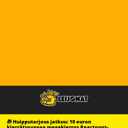
🎁 Huipputarjous jatkuu: 10 euron
kierrätysvapaa megakierros Reactoonz-