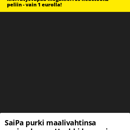
peliin - vain 1 eurolla!
SaiPa purki maalivahtinsa