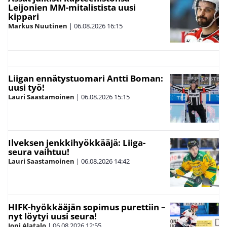
Leijonien MM-mitalistista uusi
kippari
Markus Nuutinen
|
06.08.2026
16:15
Liigan ennätystuomari Antti Boman:
uusi työ!
Lauri Saastamoinen
|
06.08.2026
15:15
Ilveksen jenkkihyökkääjä: Liiga-
seura vaihtuu!
Lauri Saastamoinen
|
06.08.2026
14:42
HIFK-hyökkääjän sopimus purettiin –
nyt löytyi uusi seura!
Joni Alatalo
|
06.08.2026
12:55