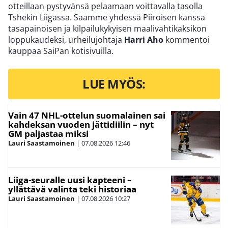
otteillaan pystyvänsä pelaamaan voittavalla tasolla
Tshekin Liigassa. Saamme yhdessä Piiroisen kanssa
tasapainoisen ja kilpailukykyisen maalivahtikaksikon
loppukaudeksi, urheilujohtaja
Harri Aho
kommentoi
kauppaa SaiPan kotisivuilla.
LUE MYÖS:
Vain 47 NHL-ottelun suomalainen sai
kahdeksan vuoden jättidiilin – nyt
GM paljastaa miksi
Lauri Saastamoinen
|
07.08.2026
12:46
Liiga-seuralle uusi kapteeni –
yllättävä valinta teki historiaa
Lauri Saastamoinen
|
07.08.2026
10:27