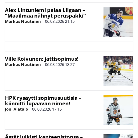
Alex Lintuniemi palaa Liigaan –
”Maailmaa nähnyt peruspakki”
Markus Nuutinen
|
06.08.2026
21:15
Ville Koivunen: jättisopimus!
Markus Nuutinen
|
06.08.2026
18:27
HPK rysäytti sopimusuutisia –
kiinnitti lupaavan nimen!
Joni Alatalo
|
06.08.2026
17:15
Ässät julkisti kapteenistonsa –