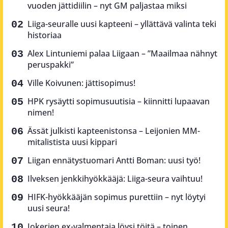
vuoden jättidiilin – nyt GM paljastaa miksi
Liiga-seuralle uusi kapteeni – yllättävä valinta teki
historiaa
Alex Lintuniemi palaa Liigaan – ”Maailmaa nähnyt
peruspakki”
Ville Koivunen: jättisopimus!
HPK rysäytti sopimusuutisia – kiinnitti lupaavan
nimen!
Ässät julkisti kapteenistonsa – Leijonien MM-
mitalistista uusi kippari
Liigan ennätystuomari Antti Boman: uusi työ!
Ilveksen jenkkihyökkääjä: Liiga-seura vaihtuu!
HIFK-hyökkääjän sopimus purettiin – nyt löytyi
uusi seura!
Jokerien ex-valmentaja löysi töitä – toinen