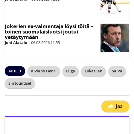
Jokerien ex-valmentaja löysi töitä –
toinen suomalaisluotsi joutui
vetäytymään
Joni Alatalo
|
06.08.2026
11:55
AIHEET
Kiviaho Henri
Liiga
Lukas Jan
SaiPa
Siirtouutiset
Jaa
1€ = 10€ arvosta