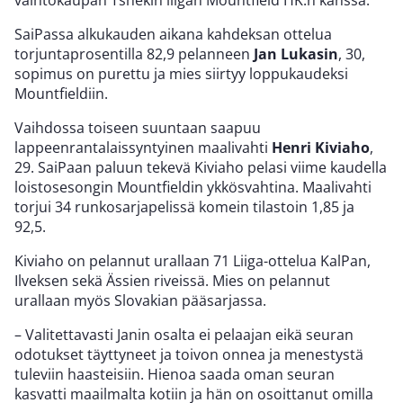
vaihtokaupan Tshekin liigan Mountfield HK:n kanssa.
SaiPassa alkukauden aikana kahdeksan ottelua
torjuntaprosentilla 82,9 pelanneen
Jan Lukasin
, 30,
sopimus on purettu ja mies siirtyy loppukaudeksi
Mountfieldiin.
Vaihdossa toiseen suuntaan saapuu
lappeenrantalaissyntyinen maalivahti
Henri Kiviaho
,
29. SaiPaan paluun tekevä Kiviaho pelasi viime kaudella
loistosesongin Mountfieldin ykkösvahtina. Maalivahti
torjui 34 runkosarjapelissä komein tilastoin 1,85 ja
92,5.
Kiviaho on pelannut urallaan 71 Liiga-ottelua KalPan,
Ilveksen sekä Ässien riveissä. Mies on pelannut
urallaan myös Slovakian pääsarjassa.
– Valitettavasti Janin osalta ei pelaajan eikä seuran
odotukset täyttyneet ja toivon onnea ja menestystä
tuleviin haasteisiin. Hienoa saada oman seuran
kasvatti maailmalta kotiin ja hän on osoittanut omilla