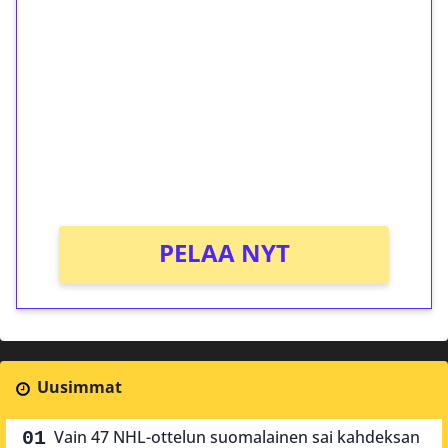
ilmaiskierroksia ilman
kierrätystä!
Talleta 1€
Saat heti 50 ilmaiskierrosta Tuohi 1000 -
peliin (arvo 0,20€ per kierros)!
Ei kierrätysvaatimusta!
PELAA NYT
Uusimmat
Vain 47 NHL-ottelun suomalainen sai kahdeksan