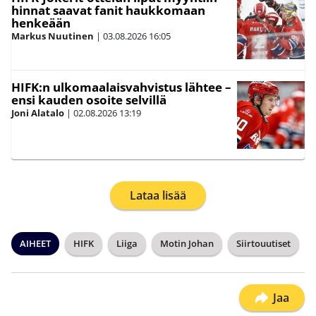
hinnat saavat fanit haukkomaan
henkeään
Markus Nuutinen
|
03.08.2026
16:05
HIFK:n ulkomaalaisvahvistus lähtee –
ensi kauden osoite selvillä
Joni Alatalo
|
02.08.2026
13:19
Lataa lisää
AIHEET
HIFK
Liiga
Motin Johan
Siirtouutiset
Jaa