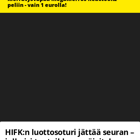
peliin - vain 1 eurolla!
HIFK:n luottosoturi jättää seuran –