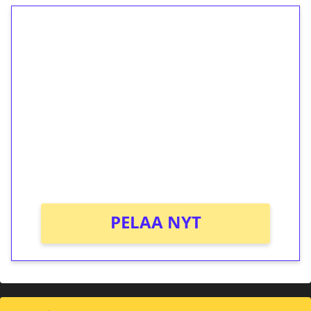
1€ = 10€ arvosta
ilmaiskierroksia ilman
kierrätystä!
Talleta 1€
Saat heti 50 ilmaiskierrosta Tuohi 1000 -
peliin (arvo 0,20€ per kierros)!
Ei kierrätysvaatimusta!
PELAA NYT