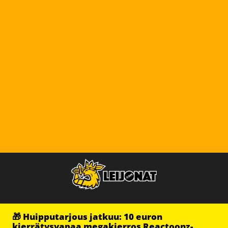
🎁 Huipputarjous jatkuu: 10 euron
kierrätysvapaa megakierros Reactoonz-