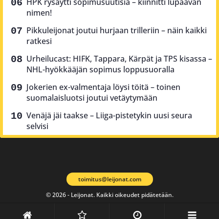
HPK rysäytti sopimusuutisia – kiinnitti lupaavan
nimen!
Pikkuleijonat joutui hurjaan trilleriin – näin kaikki
ratkesi
Urheilucast: HIFK, Tappara, Kärpät ja TPS kisassa –
NHL-hyökkääjän sopimus loppusuoralla
Jokerien ex-valmentaja löysi töitä – toinen
suomalaisluotsi joutui vetäytymään
Venäjä jäi taakse – Liiga-pistetykin uusi seura
selvisi
toimitus@leijonat.com
© 2026 - Leijonat. Kaikki oikeudet pidätetään.