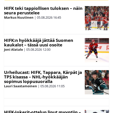
HIFK teki tappiollisen tuloksen – näin
seura perustelee
Markus Nuutinen
|
05.08.2026
16:45
HIFK:n hyökkääjä jättää Suomen
kaukalot – tässä uusi osoite
Joni Alatalo
|
05.08.2026
12:00
Urheilucast: HIFK, Tappara, Kärpät ja
TPS kisassa – NHL-hyökkääjän
sopimus loppusuoralla
Lauri Saastamoinen
|
05.08.2026
11:05
HIFK-Jokerit-ottelun liput myyntiin –