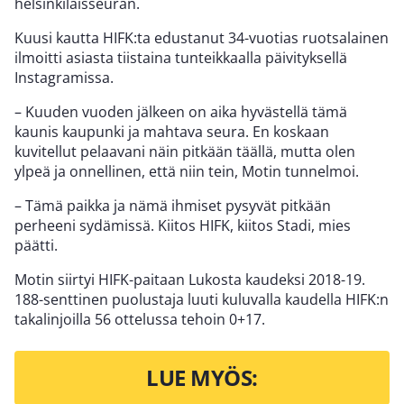
helsinkiläisseuran.
Kuusi kautta HIFK:ta edustanut 34-vuotias ruotsalainen
ilmoitti asiasta tiistaina tunteikkaalla päivityksellä
Instagramissa.
– Kuuden vuoden jälkeen on aika hyvästellä tämä
kaunis kaupunki ja mahtava seura. En koskaan
kuvitellut pelaavani näin pitkään täällä, mutta olen
ylpeä ja onnellinen, että niin tein, Motin tunnelmoi.
– Tämä paikka ja nämä ihmiset pysyvät pitkään
perheeni sydämissä. Kiitos HIFK, kiitos Stadi, mies
päätti.
Motin siirtyi HIFK-paitaan Lukosta kaudeksi 2018-19.
188-senttinen puolustaja luuti kuluvalla kaudella HIFK:n
takalinjoilla 56 ottelussa tehoin 0+17.
LUE MYÖS: