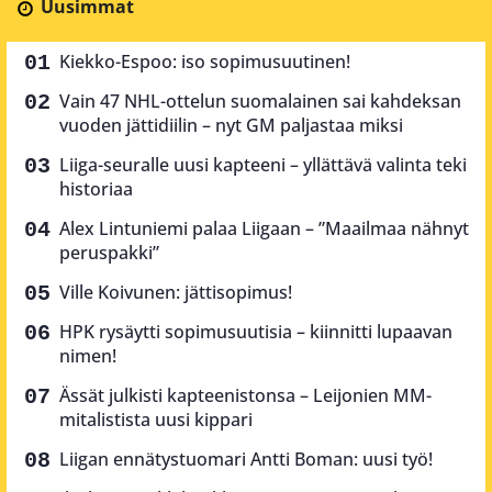
Uusimmat
Kiekko-Espoo: iso sopimusuutinen!
Vain 47 NHL-ottelun suomalainen sai kahdeksan
vuoden jättidiilin – nyt GM paljastaa miksi
Liiga-seuralle uusi kapteeni – yllättävä valinta teki
historiaa
Alex Lintuniemi palaa Liigaan – ”Maailmaa nähnyt
peruspakki”
Ville Koivunen: jättisopimus!
HPK rysäytti sopimusuutisia – kiinnitti lupaavan
nimen!
Ässät julkisti kapteenistonsa – Leijonien MM-
mitalistista uusi kippari
Liigan ennätystuomari Antti Boman: uusi työ!