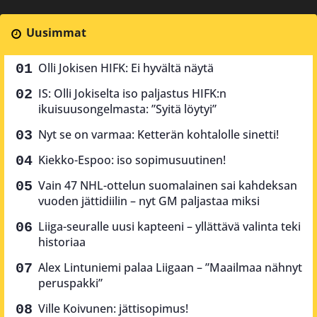
Uusimmat
Olli Jokisen HIFK: Ei hyvältä näytä
IS: Olli Jokiselta iso paljastus HIFK:n
ikuisuusongelmasta: ”Syitä löytyi”
Nyt se on varmaa: Ketterän kohtalolle sinetti!
Kiekko-Espoo: iso sopimusuutinen!
Vain 47 NHL-ottelun suomalainen sai kahdeksan
vuoden jättidiilin – nyt GM paljastaa miksi
Liiga-seuralle uusi kapteeni – yllättävä valinta teki
historiaa
Alex Lintuniemi palaa Liigaan – ”Maailmaa nähnyt
peruspakki”
Ville Koivunen: jättisopimus!