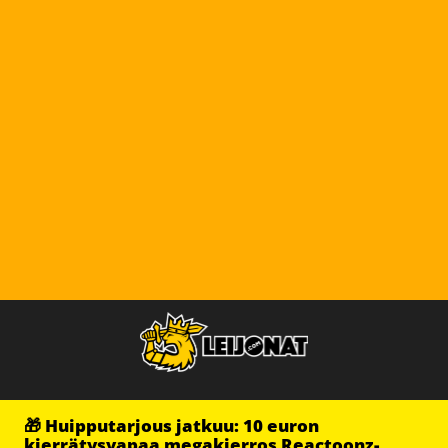
🎁 Huipputarjous jatkuu: 10 euron
kierrätysvapaa megakierros Reactoonz-