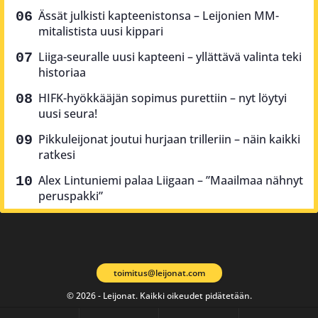
Ässät julkisti kapteenistonsa – Leijonien MM-
mitalistista uusi kippari
Liiga-seuralle uusi kapteeni – yllättävä valinta teki
historiaa
HIFK-hyökkääjän sopimus purettiin – nyt löytyi
uusi seura!
Pikkuleijonat joutui hurjaan trilleriin – näin kaikki
ratkesi
Alex Lintuniemi palaa Liigaan – ”Maailmaa nähnyt
peruspakki”
toimitus@leijonat.com
© 2026 - Leijonat. Kaikki oikeudet pidätetään.