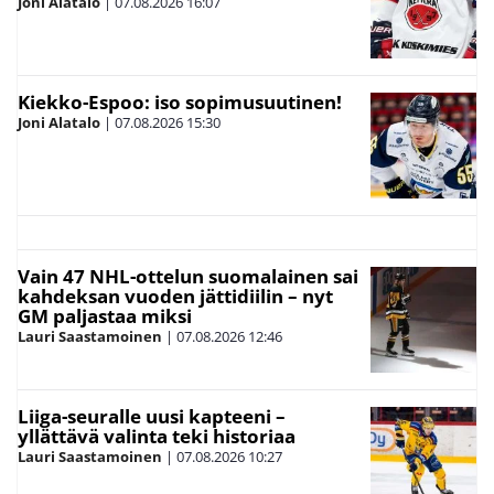
Joni Alatalo
|
07.08.2026
16:07
Kiekko-Espoo: iso sopimusuutinen!
Joni Alatalo
|
07.08.2026
15:30
Vain 47 NHL-ottelun suomalainen sai
kahdeksan vuoden jättidiilin – nyt
GM paljastaa miksi
Lauri Saastamoinen
|
07.08.2026
12:46
Liiga-seuralle uusi kapteeni –
yllättävä valinta teki historiaa
Lauri Saastamoinen
|
07.08.2026
10:27