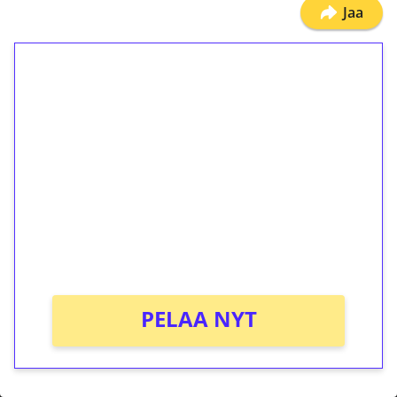
Jaa
1€ = 10€ arvosta
ilmaiskierroksia ilman
kierrätystä!
Talleta 1€
Saat heti 50 ilmaiskierrosta Tuohi 1000 -
peliin (arvo 0,20€ per kierros)!
Ei kierrätysvaatimusta!
PELAA NYT