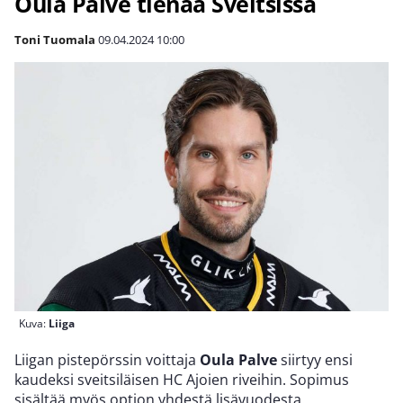
Oula Palve tienaa Sveitsissä
Toni Tuomala
09.04.2024
10:00
Kuva:
Liiga
Liigan pistepörssin voittaja
Oula Palve
siirtyy ensi
kaudeksi sveitsiläisen HC Ajoien riveihin. Sopimus
sisältää myös option yhdestä lisävuodesta.