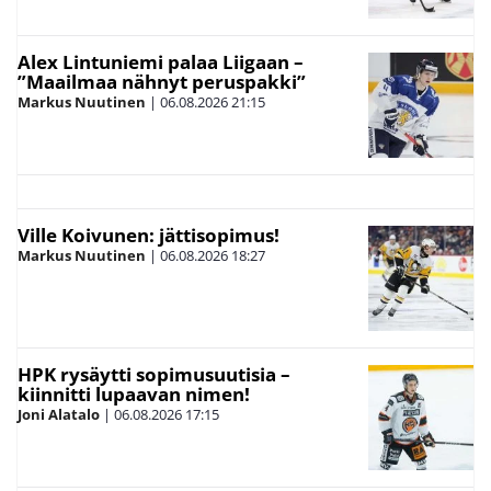
Alex Lintuniemi palaa Liigaan –
”Maailmaa nähnyt peruspakki”
Markus Nuutinen
|
06.08.2026
21:15
Ville Koivunen: jättisopimus!
Markus Nuutinen
|
06.08.2026
18:27
HPK rysäytti sopimusuutisia –
kiinnitti lupaavan nimen!
Joni Alatalo
|
06.08.2026
17:15