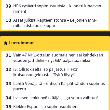
HPK rysäytti sopimusuutisia – kiinnitti lupaavan
nimen!
Ässät julkisti kapteenistonsa – Leijonien MM-
mitalistista uusi kippari
Luetuimmat
Vain 47 NHL-ottelun suomalainen sai kahdeksan
vuoden jättidiilin – nyt GM paljastaa miksi
IS: Olli Jokiselta iso paljastus HIFK:n
ikuisuusongelmasta: ”Syitä löytyi”
Lähtö Venäjältä – entisen Kärpät-tähden sopimus
purettu
Ilveksen jenkkihyökkääjä: Liiga-seura vaihtuu!
Kiekko-Espoo: iso sopimusuutinen!