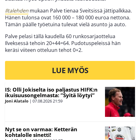
Iltalehden
mukaan Palve tienaa Sveitsissä jättipalkkaa.
Hänen tulonsa ovat 160 000 – 180 000 euroa nettona.
Tämän päälle työetuina tulevat vielä asunto ja auto.
Palve pelasi tällä kaudella 60 runkosarjaottelua
Ilveksessä tehoin 20+44=64. Pudotuspeleissä hän
keräsi viiteen otteluun tehot 0+2.
LUE MYÖS
IS: Olli Jokiselta iso paljastus HIFK:n
ikuisuusongelmasta: ”Syitä löytyi”
Joni Alatalo
|
07.08.2026
21:59
Nyt se on varmaa: Ketterän
kohtalolle sinetti!