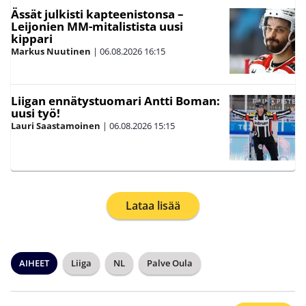
Ässät julkisti kapteenistonsa –
Leijonien MM-mitalistista uusi
kippari
Markus Nuutinen
|
06.08.2026
16:15
Liigan ennätystuomari Antti Boman:
uusi työ!
Lauri Saastamoinen
|
06.08.2026
15:15
Lataa lisää
AIHEET
Liiga
NL
Palve Oula