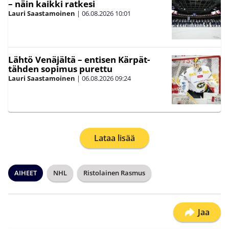
– näin kaikki ratkesi
Lauri Saastamoinen
|
06.08.2026
10:01
Lähtö Venäjältä – entisen Kärpät-
tähden sopimus purettu
Lauri Saastamoinen
|
06.08.2026
09:24
Lataa lisää
AIHEET
NHL
Ristolainen Rasmus
Jaa