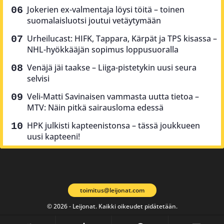
Jokerien ex-valmentaja löysi töitä – toinen
suomalaisluotsi joutui vetäytymään
Urheilucast: HIFK, Tappara, Kärpät ja TPS kisassa –
NHL-hyökkääjän sopimus loppusuoralla
Venäjä jäi taakse – Liiga-pistetykin uusi seura
selvisi
Veli-Matti Savinaisen vammasta uutta tietoa –
MTV: Näin pitkä sairausloma edessä
HPK julkisti kapteenistonsa – tässä joukkueen
uusi kapteeni!
toimitus@leijonat.com
© 2026 - Leijonat. Kaikki oikeudet pidätetään.