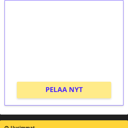
1€ = 10€ arvosta
ilmaiskierroksia ilman
kierrätystä!
Talleta 1€
Saat heti 50 ilmaiskierrosta Tuohi 1000 -
peliin (arvo 0,20€ per kierros)!
Ei kierrätysvaatimusta!
PELAA NYT
Uusimmat