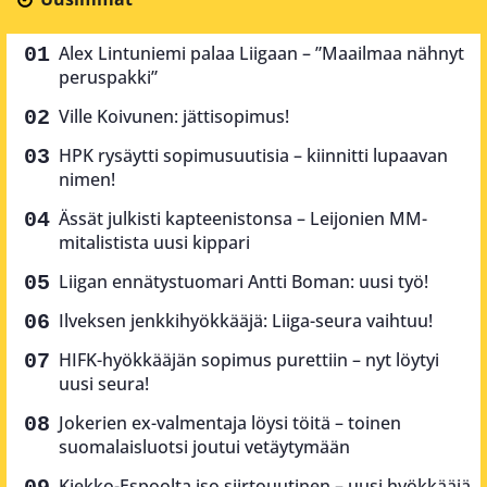
Alex Lintuniemi palaa Liigaan – ”Maailmaa nähnyt
peruspakki”
Ville Koivunen: jättisopimus!
HPK rysäytti sopimusuutisia – kiinnitti lupaavan
nimen!
Ässät julkisti kapteenistonsa – Leijonien MM-
mitalistista uusi kippari
Liigan ennätystuomari Antti Boman: uusi työ!
Ilveksen jenkkihyökkääjä: Liiga-seura vaihtuu!
HIFK-hyökkääjän sopimus purettiin – nyt löytyi
uusi seura!
Jokerien ex-valmentaja löysi töitä – toinen
suomalaisluotsi joutui vetäytymään
Kiekko-Espoolta iso siirtouutinen – uusi hyökkääjä