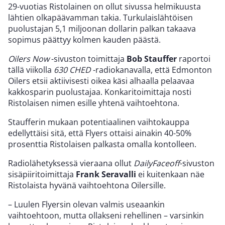
29-vuotias Ristolainen on ollut sivussa helmikuusta
lähtien olkapäävamman takia. Turkulaislähtöisen
puolustajan 5,1 miljoonan dollarin palkan takaava
sopimus päättyy kolmen kauden päästä.
Oilers Now
-sivuston toimittaja
Bob Stauffer
raportoi
tällä viikolla
630 CHED
-radiokanavalla, että Edmonton
Oilers etsii aktiivisesti oikea käsi alhaalla pelaavaa
kakkosparin puolustajaa. Konkaritoimittaja nosti
Ristolaisen nimen esille yhtenä vaihtoehtona.
Staufferin mukaan potentiaalinen vaihtokauppa
edellyttäisi sitä, että Flyers ottaisi ainakin 40-50%
prosenttia Ristolaisen palkasta omalla kontolleen.
Radiolähetyksessä vieraana ollut
DailyFaceoff
-sivuston
sisäpiiritoimittaja
Frank Seravalli
ei kuitenkaan näe
Ristolaista hyvänä vaihtoehtona Oilersille.
– Luulen Flyersin olevan valmis useaankin
vaihtoehtoon, mutta ollakseni rehellinen – varsinkin