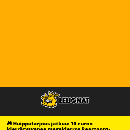
🎁 Huipputarjous jatkuu: 10 euron
kierrätysvapaa megakierros Reactoonz-