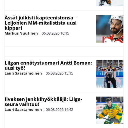
Ässät julkisti kapteenistonsa –
Leijonien MM-mitalistista uusi
kippari
Markus Nuutinen
|
06.08.2026
16:15
Liigan ennätystuomari Antti Boman:
uusi työ!
Lauri Saastamoinen
|
06.08.2026
15:15
Ilveksen jenkkihyökkääjä: Liiga-
seura vaihtuu!
Lauri Saastamoinen
|
06.08.2026
14:42