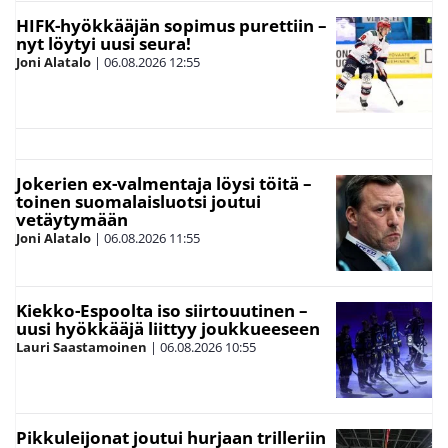
HIFK-hyökkääjän sopimus purettiin –
nyt löytyi uusi seura!
Joni Alatalo
|
06.08.2026
12:55
Jokerien ex-valmentaja löysi töitä –
toinen suomalaisluotsi joutui
vetäytymään
Joni Alatalo
|
06.08.2026
11:55
Kiekko-Espoolta iso siirtouutinen –
uusi hyökkääjä liittyy joukkueeseen
Lauri Saastamoinen
|
06.08.2026
10:55
Pikkuleijonat joutui hurjaan trilleriin