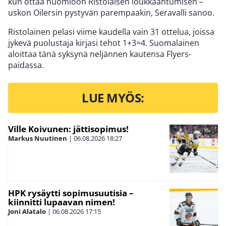
kun ottaa huomioon Ristolaisen loukkaantumisen –
uskon Oilersin pystyvän parempaakin, Seravalli sanoo.
Ristolainen pelasi viime kaudella vain 31 ottelua, joissa
jykevä puolustaja kirjasi tehot 1+3=4. Suomalainen
aloittaa tänä syksynä neljännen kautensa Flyers-
paidassa.
LUE MYÖS:
Ville Koivunen: jättisopimus!
Markus Nuutinen
|
06.08.2026
18:27
HPK rysäytti sopimusuutisia –
kiinnitti lupaavan nimen!
Joni Alatalo
|
06.08.2026
17:15