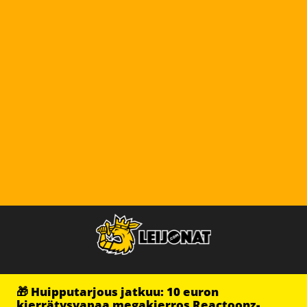
🎁 Huipputarjous jatkuu: 10 euron
kierrätysvapaa megakierros Reactoonz-