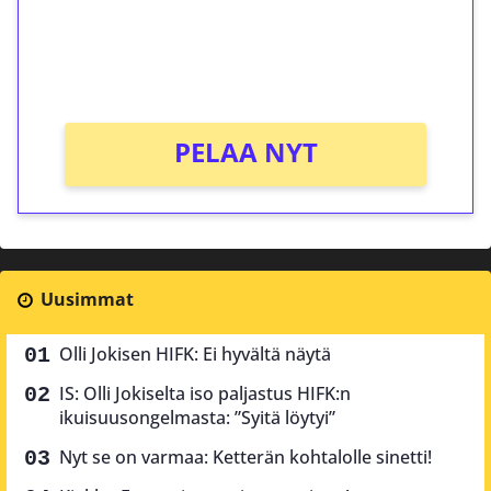
Saat heti 50 ilmaiskierrosta Tuohi 1000 -
peliin (arvo 0,20€ per kierros)!
Ei kierrätysvaatimusta!
PELAA NYT
Uusimmat
Olli Jokisen HIFK: Ei hyvältä näytä
IS: Olli Jokiselta iso paljastus HIFK:n
ikuisuusongelmasta: ”Syitä löytyi”
Nyt se on varmaa: Ketterän kohtalolle sinetti!