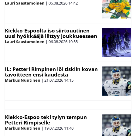
Lauri Saastamoinen
|
06.08.2026
14:42
Kiekko-Espoolta iso siirtouutinen –
uusi hyökkääjä liittyy joukkueeseen
Lauri Saastamoinen
|
06.08.2026
10:55
IL: Petteri Rimpinen löi tiskiin kovan
tavoitteen ensi kaudesta
Markus Nuutinen
|
21.07.2026
14:15
Kiekko-Espoo teki tylyn tempun
Petteri Rimpiselle
Markus Nuutinen
|
19.07.2026
11:40