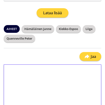
Lataa lisää
AIHEET
Hämäläinen Janne
Kiekko-Espoo
Liiga
Quenneville Peter
Jaa
1€ = 10€ arvosta
ilmaiskierroksia ilman
kierrätystä!
Talleta 1€