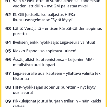
Vain 47 NHL-ottelun suomalainen sai kahdeksan
vuoden jättidiilin – nyt GM paljastaa miksi
IS: Olli Jokiselta iso paljastus HIFK:n
ikuisuusongelmasta: ”Syitä löytyi”
Lähtö Venäjältä – entisen Kärpät-tähden sopimus
purettu
Ilveksen jenkkihyökkääjä: Liiga-seura vaihtuu!
Kiekko-Espoo: iso sopimusuutinen!
Ässät julkisti kapteenistonsa – Leijonien MM-
mitalistista uusi kippari
Liiga-seuralle uusi kapteeni – yllättävä valinta teki
historiaa
HIFK-hyökkääjän sopimus purettiin – nyt löytyi
uusi seura!
Pikkuleijonat joutui hurjaan trilleriin – näin kaikki
ratkesi