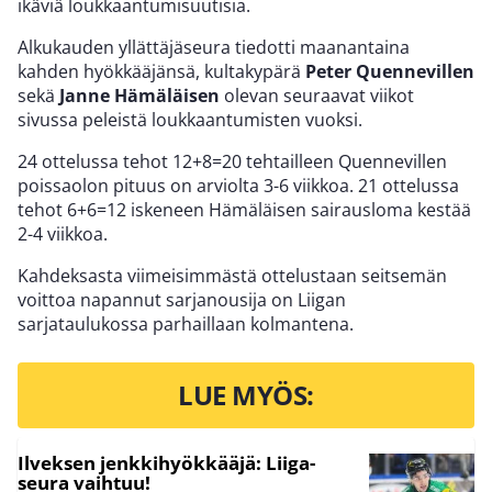
ikäviä loukkaantumisuutisia.
Alkukauden yllättäjäseura tiedotti maanantaina
kahden hyökkääjänsä, kultakypärä
Peter Quennevillen
sekä
Janne Hämäläisen
olevan seuraavat viikot
sivussa peleistä loukkaantumisten vuoksi.
24 ottelussa tehot 12+8=20 tehtailleen Quennevillen
poissaolon pituus on arviolta 3-6 viikkoa. 21 ottelussa
tehot 6+6=12 iskeneen Hämäläisen sairausloma kestää
2-4 viikkoa.
Kahdeksasta viimeisimmästä ottelustaan seitsemän
voittoa napannut sarjanousija on Liigan
sarjataulukossa parhaillaan kolmantena.
LUE MYÖS:
Ilveksen jenkkihyökkääjä: Liiga-
seura vaihtuu!