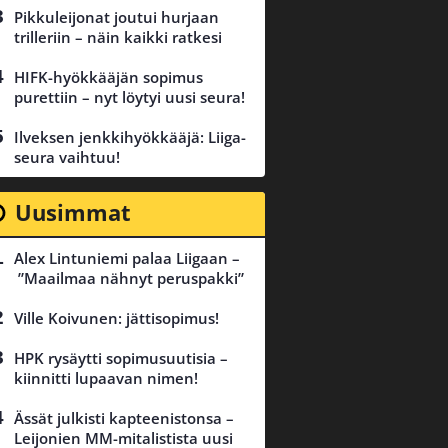
Pikkuleijonat joutui hurjaan
trilleriin – näin kaikki ratkesi
HIFK-hyökkääjän sopimus
purettiin – nyt löytyi uusi seura!
Ilveksen jenkkihyökkääjä: Liiga-
seura vaihtuu!
Uusimmat
Alex Lintuniemi palaa Liigaan –
”Maailmaa nähnyt peruspakki”
Ville Koivunen: jättisopimus!
HPK rysäytti sopimusuutisia –
kiinnitti lupaavan nimen!
Ässät julkisti kapteenistonsa –
Leijonien MM-mitalistista uusi