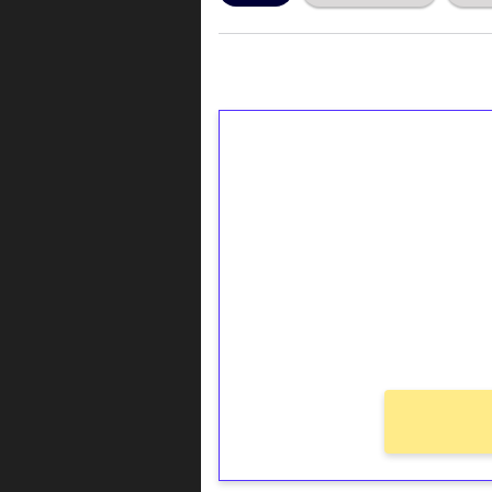
1€ = 10€ arvosta 
kierrätystä!
Talleta 1€
Saat heti 50 ilmaiskierr
kierros)!
Ei kierrätysvaatimusta!