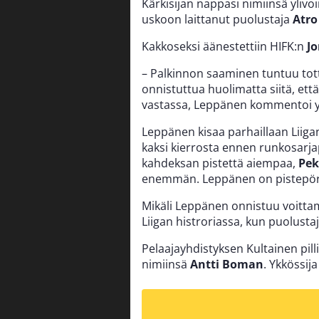
Kärkisijan nappasi nimiinsä ylivo
uskoon laittanut puolustaja
Atro
Kakkoseksi äänestettiin HIFK:n
Jo
– Palkinnon saaminen tuntuu totta k
onnistuttua huolimatta siitä, että
vastassa, Leppänen kommentoi yk
Leppänen kisaa parhaillaan Liiga
kaksi kierrosta ennen runkosarja
kahdeksan pistettä aiempaa,
Pek
enemmän. Leppänen on pistepörs
Mikäli Leppänen onnistuu voittam
Liigan histroriassa, kun puolustaj
Pelaajayhdistyksen Kultainen pil
nimiinsä
Antti Boman
. Ykkössij