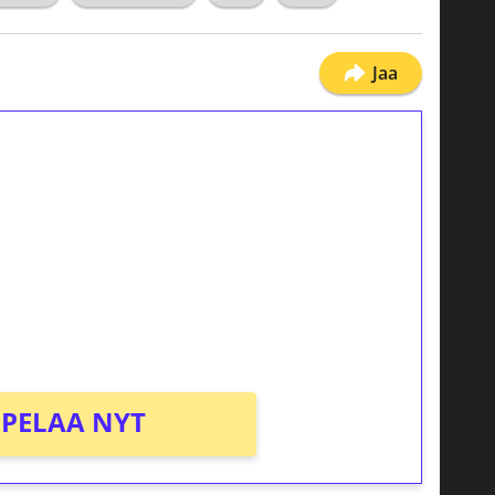
Jaa
ilmaiskierroksia ilman
osta Tuohi 1000 -peliin (arvo 0,20€ per
PELAA NYT