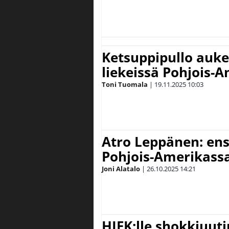
Ketsuppipullo auke
liekeissä Pohjois-
Toni Tuomala
|
19.11.2025
10:03
Atro Leppänen: en
Pohjois-Amerikassa
Joni Alatalo
|
26.10.2025
14:21
HIFK:lle shokkiuuti