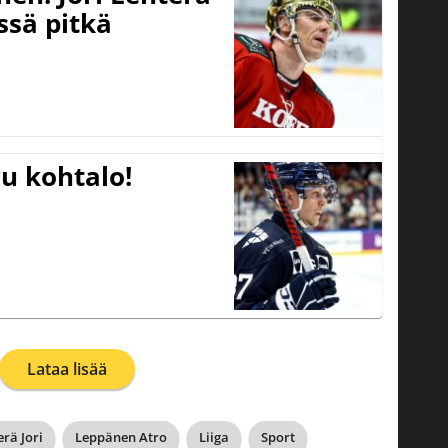
ssä pitkä
u kohtalo!
Lataa lisää
erä Jori
Leppänen Atro
Liiga
Sport