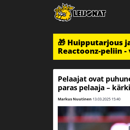
🎁 Huipputarjous 
Reactoonz-peliin - 
Pelaajat ovat puhun
paras pelaaja – kärk
Markus Nuutinen
13.03.2025
15:40