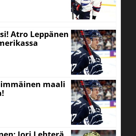
si! Atro Leppänen
Amerikassa
simmäinen maali
!
nen: Jori Lehterä