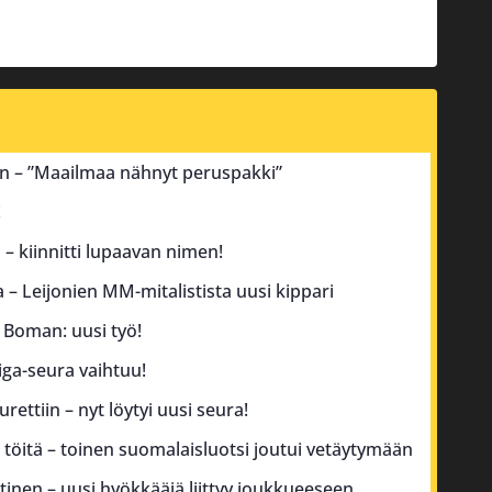
an – ”Maailmaa nähnyt peruspakki”
!
– kiinnitti lupaavan nimen!
a – Leijonien MM-mitalistista uusi kippari
 Boman: uusi työ!
iga-seura vaihtuu!
ttiin – nyt löytyi uusi seura!
 töitä – toinen suomalaisluotsi joutui vetäytymään
tinen – uusi hyökkääjä liittyy joukkueeseen