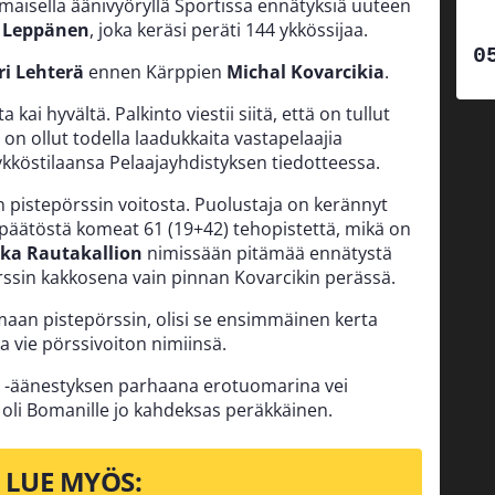
imaisella äänivyöryllä Sportissa ennätyksiä uuteen
 Leppänen
, joka keräsi peräti 144 ykkössijaa.
ri Lehterä
ennen Kärppien
Michal Kovarcikia
.
ai hyvältä. Palkinto viestii siitä, että on tullut
 on ollut todella laadukkaita vastapelaajia
köstilaansa Pelaajayhdistyksen tiedotteessa.
n pistepörssin voitosta. Puolustaja on kerännyt
päätöstä komeat 61 (19+42) tehopistettä, mikä on
ka Rautakallion
nimissään pitämää ennätystä
sin kakkosena vain pinnan Kovarcikin perässä.
aan pistepörssin, olisi se ensimmäinen kerta
a vie pörssivoiton nimiinsä.
li -äänestyksen parhaana erotuomarina vei
a oli Bomanille jo kahdeksas peräkkäinen.
LUE MYÖS: