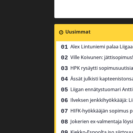
Uusimmat
Alex Lintuniemi palaa Liiga
Ville Koivunen: jättisopimus
HPK rysäytti sopimusuutisia 
Ässät julkisti kapteenistons
Liigan ennätystuomari Antti
Ilveksen jenkkihyökkääjä: Li
HIFK-hyökkääjän sopimus pure
Jokerien ex-valmentaja löysi
Kiekko-Espoolta iso siirtouu