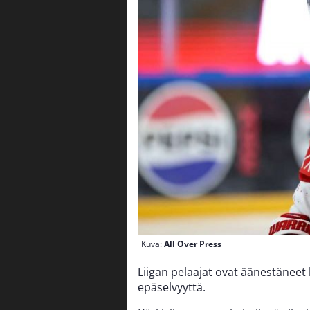
Kuva:
All Over Press
Liigan pelaajat ovat äänestäneet 
epäselvyyttä.