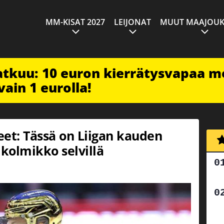
MM-KISAT 2027
LEIJONAT
MUUT MAAJOUK
jatkuu: 10 euron kierrätysvapaa m
vain 1 eurolla!
eet: Tässä on Liigan kauden
ikolmikko selvillä