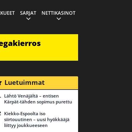
KUEET
SARJAT
NETTIKASINOT
egakierros
Luetuimmat
Lähtö Venäjältä – entisen
Kärpät-tähden sopimus purettu
Kiekko-Espoolta iso
siirtouutinen – uusi hyökkääjä
liittyy joukkueeseen