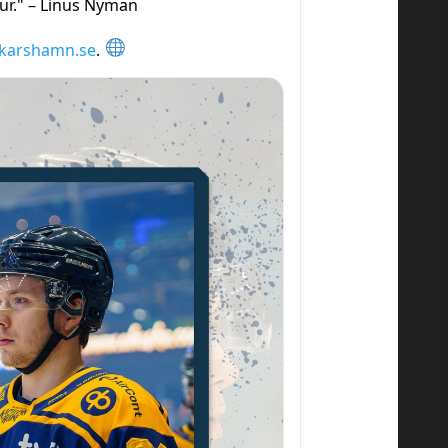
ltur." – Linus Nyman
skarshamn.se
.