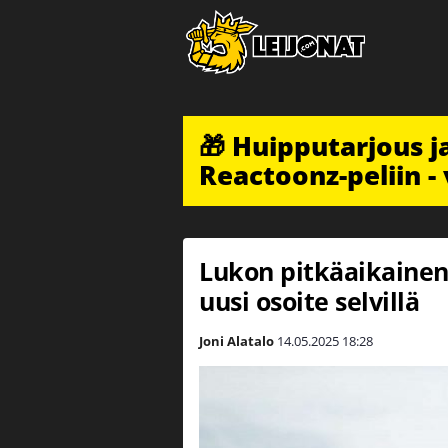
🎁 Huipputarjous 
Reactoonz-peliin - 
Lukon pitkäaikainen 
uusi osoite selvillä
Joni Alatalo
14.05.2025
18:28