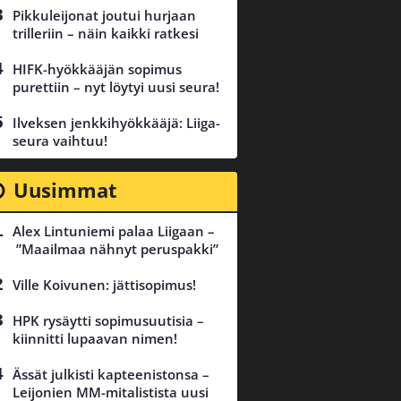
Pikkuleijonat joutui hurjaan
trilleriin – näin kaikki ratkesi
HIFK-hyökkääjän sopimus
purettiin – nyt löytyi uusi seura!
Ilveksen jenkkihyökkääjä: Liiga-
seura vaihtuu!
Uusimmat
Alex Lintuniemi palaa Liigaan –
”Maailmaa nähnyt peruspakki”
Ville Koivunen: jättisopimus!
HPK rysäytti sopimusuutisia –
kiinnitti lupaavan nimen!
Ässät julkisti kapteenistonsa –
Leijonien MM-mitalistista uusi