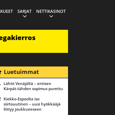
KUEET
SARJAT
NETTIKASINOT
egakierros
Luetuimmat
Lähtö Venäjältä – entisen
Kärpät-tähden sopimus purettu
Kiekko-Espoolta iso
siirtouutinen – uusi hyökkääjä
liittyy joukkueeseen