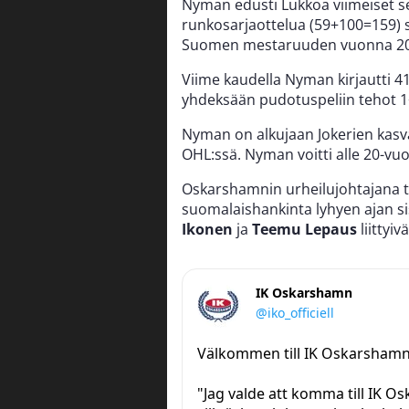
Nyman edusti Lukkoa viimeiset se
runkosarjaottelua (59+100=159) s
Suomen mestaruuden vuonna 20
Viime kaudella Nyman kirjautti 4
yhdeksään pudotuspeliin tehot 1
Nyman on alkujaan Jokerien kasva
OHL:ssä. Nyman voitti alle 20-
Oskarshamnin urheilujohtajana 
suomalaishankinta lyhyen ajan si
Ikonen
ja
Teemu Lepaus
liittyiv
IK Oskarshamn
@iko_officiell
Välkommen till IK Oskarshamn
"Jag valde att komma till IK O