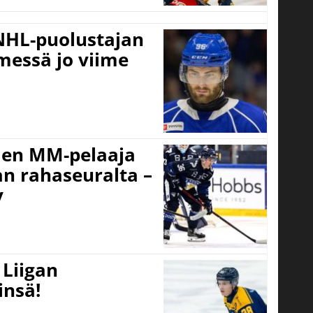
-NHL-puolustajan
imessä jo viime
nien MM-pelaaja
an rahaseuralta –
y
 Liigan
insä!