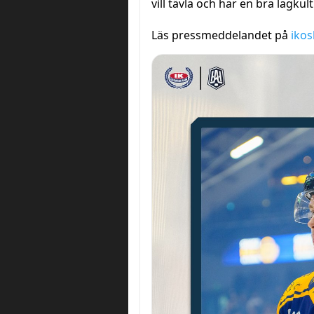
vill tävla och har en bra lagku
Läs pressmeddelandet på
iko