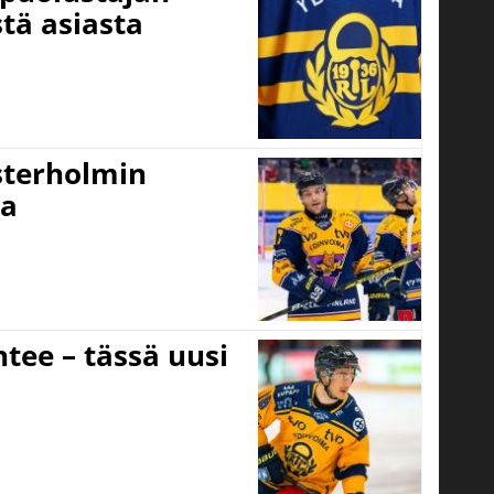
stä asiasta
sterholmin
ra
tee – tässä uusi