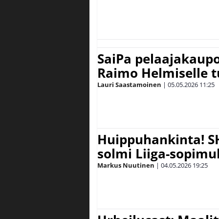
SaiPa pelaajakaupoi
Raimo Helmiselle t
Lauri Saastamoinen
|
05.05.2026
11:25
Huippuhankinta! S
solmi Liiga-sopim
Markus Nuutinen
|
04.05.2026
19:25