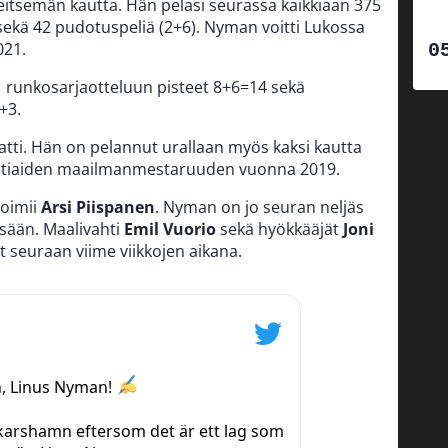
itsemän kautta. Hän pelasi seurassa kaikkiaan 375
ekä 42 pudotuspeliä (2+6). Nyman voitti Lukossa
21.
1 runkosarjaotteluun pisteet 8+6=14 sekä
+3.
tti. Hän on pelannut urallaan myös kaksi kautta
vuotiaiden maailmanmestaruuden vuonna 2019.
toimii
Arsi Piispanen
. Nyman on jo seuran neljäs
sään. Maalivahti
Emil Vuorio
sekä hyökkääjät
Joni
ät seuraan viime viikkojen aikana.
, Linus Nyman!
skarshamn eftersom det är ett lag som