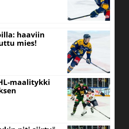
lla: haaviin
uttu mies!
HL-maalitykki
uksen