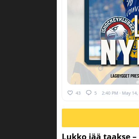
43
5
2:40 PM · May 14,
Lukko jää taakse –