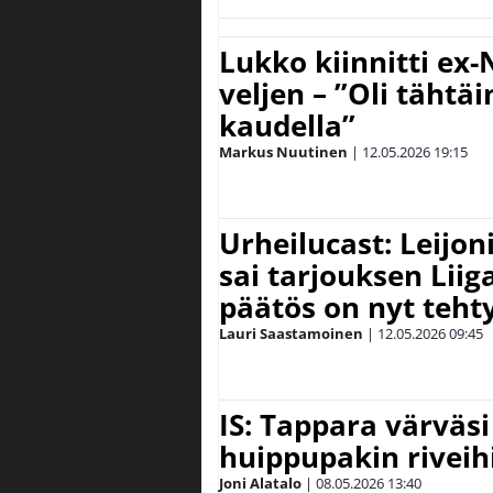
Lukko kiinnitti ex
veljen – ”Oli tähtä
kaudella”
Markus Nuutinen
|
12.05.2026
19:15
Urheilucast: Leijo
sai tarjouksen Liig
päätös on nyt teht
Lauri Saastamoinen
|
12.05.2026
09:45
IS: Tappara värväsi
huippupakin riveih
Joni Alatalo
|
08.05.2026
13:40