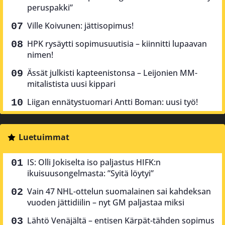
peruspakki”
Ville Koivunen: jättisopimus!
HPK rysäytti sopimusuutisia – kiinnitti lupaavan
nimen!
Ässät julkisti kapteenistonsa – Leijonien MM-
mitalistista uusi kippari
Liigan ennätystuomari Antti Boman: uusi työ!
Luetuimmat
IS: Olli Jokiselta iso paljastus HIFK:n
ikuisuusongelmasta: ”Syitä löytyi”
Vain 47 NHL-ottelun suomalainen sai kahdeksan
vuoden jättidiilin – nyt GM paljastaa miksi
Lähtö Venäjältä – entisen Kärpät-tähden sopimus