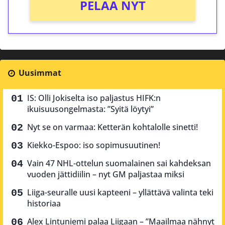
PELAA NYT
Uusimmat
IS: Olli Jokiselta iso paljastus HIFK:n
ikuisuusongelmasta: ”Syitä löytyi”
Nyt se on varmaa: Ketterän kohtalolle sinetti!
Kiekko-Espoo: iso sopimusuutinen!
Vain 47 NHL-ottelun suomalainen sai kahdeksan
vuoden jättidiilin – nyt GM paljastaa miksi
Liiga-seuralle uusi kapteeni – yllättävä valinta teki
historiaa
Alex Lintuniemi palaa Liigaan – ”Maailmaa nähnyt