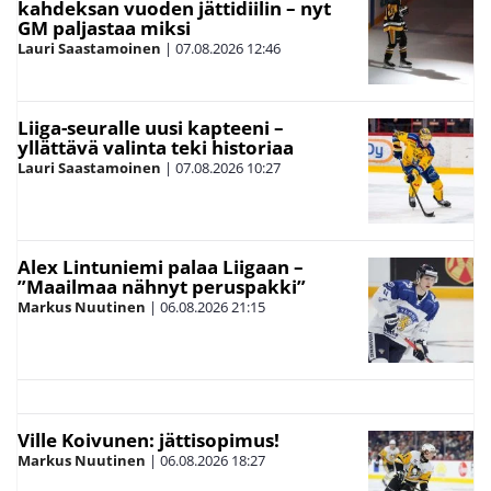
kahdeksan vuoden jättidiilin – nyt
GM paljastaa miksi
Lauri Saastamoinen
|
07.08.2026
12:46
Liiga-seuralle uusi kapteeni –
yllättävä valinta teki historiaa
Lauri Saastamoinen
|
07.08.2026
10:27
Alex Lintuniemi palaa Liigaan –
”Maailmaa nähnyt peruspakki”
Markus Nuutinen
|
06.08.2026
21:15
Ville Koivunen: jättisopimus!
Markus Nuutinen
|
06.08.2026
18:27