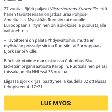
27-vuotias Björk paljasti
Västerbottens-Kurirenille
, että
hänen tavoitteenaan on jatkaa uraa Pohjois-
Amerikassa. Myöskään Ruotsiin tai muualle
Eurooppaan siirtyminen on isokokoiselle puolustajalle
vaihtoehtoja.
– Tavoitteeni on palata Yhdysvaltoihin, mutta en
myöskään poissulje siirtoa Ruotsiin tai Eurooppaan,
Björk sanoi VK:lle.
Björk siirtyi viime marraskuussa Columbus Blue
Jacketsin organisaatiosta Kärppiin. Ruotsalainen pelasi
toissakaudella NHL:ssä 33 ottelua.
Liigassa Björk kirjasi päättyneellä kaudella 32 ottelussa
tehopisteet 4+17=21.
LUE MYÖS: