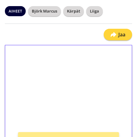
AIHEET
Björk Marcus
Kärpät
Liiga
Jaa
1€ = 10€ arvosta
ilmaiskierroksia ilman
kierrätystä!
Talleta 1€
Saat heti 50 ilmaiskierrosta Tuohi 1000 -
peliin (arvo 0,20€ per kierros)!
Ei kierrätysvaatimusta!