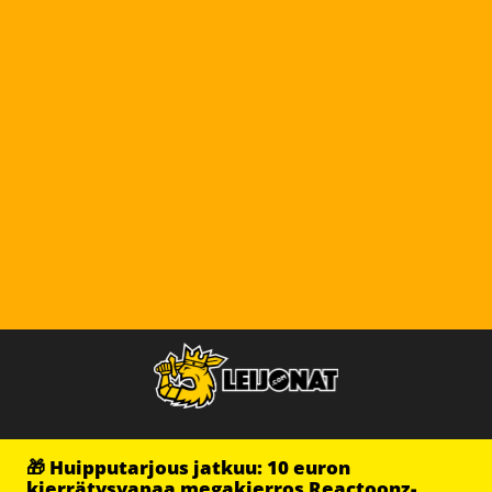
🎁 Huipputarjous jatkuu: 10 euron
kierrätysvapaa megakierros Reactoonz-