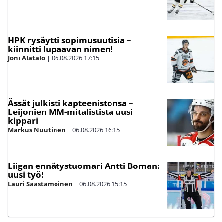
HPK rysäytti sopimusuutisia –
kiinnitti lupaavan nimen!
Joni Alatalo
|
06.08.2026
17:15
Ässät julkisti kapteenistonsa –
Leijonien MM-mitalistista uusi
kippari
Markus Nuutinen
|
06.08.2026
16:15
Liigan ennätystuomari Antti Boman:
uusi työ!
Lauri Saastamoinen
|
06.08.2026
15:15