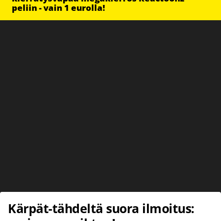
peliin - vain 1 eurolla!
Kärpät-tähdeltä suora ilmoitus: