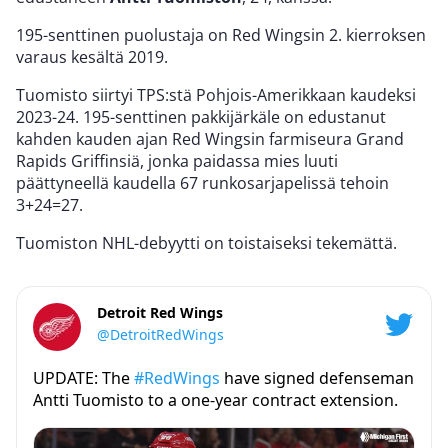
195-senttinen puolustaja on Red Wingsin 2. kierroksen
varaus kesältä 2019.
Tuomisto siirtyi TPS:stä Pohjois-Amerikkaan kaudeksi
2023-24. 195-senttinen pakkijärkäle on edustanut
kahden kauden ajan Red Wingsin farmiseura Grand
Rapids Griffinsiä, jonka paidassa mies luuti
päättyneellä kaudella 67 runkosarjapelissä tehoin
3+24=27.
Tuomiston NHL-debyytti on toistaiseksi tekemättä.
Detroit Red Wings
@DetroitRedWings
UPDATE: The
#RedWings
have signed defenseman
Antti Tuomisto to a one-year contract extension.