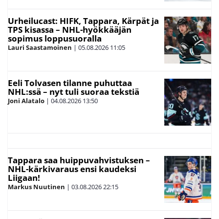
Urheilucast: HIFK, Tappara, Kärpät ja
TPS kisassa – NHL-hyökkääjän
sopimus loppusuoralla
Lauri Saastamoinen
|
05.08.2026
11:05
Eeli Tolvasen tilanne puhuttaa
NHL:ssä – nyt tuli suoraa tekstiä
Joni Alatalo
|
04.08.2026
13:50
Tappara saa huippuvahvistuksen –
NHL-kärkivaraus ensi kaudeksi
Liigaan!
Markus Nuutinen
|
03.08.2026
22:15