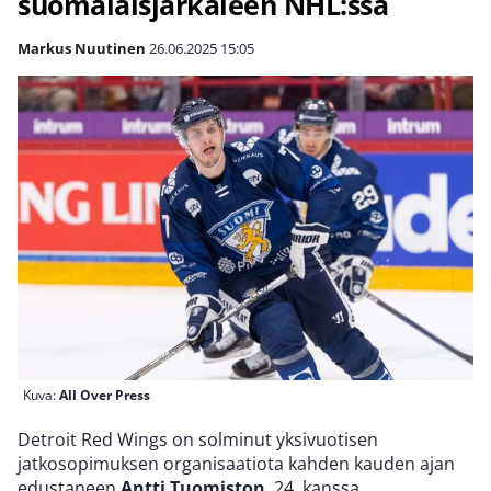
suomalaisjärkäleen NHL:ssä
Markus Nuutinen
26.06.2025
15:05
Kuva:
All Over Press
Detroit Red Wings on solminut yksivuotisen
jatkosopimuksen organisaatiota kahden kauden ajan
edustaneen
Antti Tuomiston
, 24, kanssa.