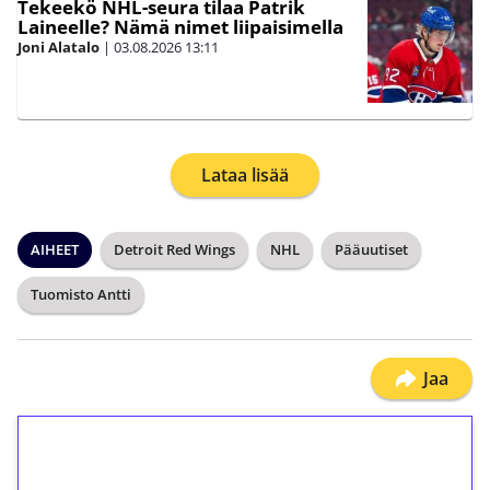
Tekeekö NHL-seura tilaa Patrik
Laineelle? Nämä nimet liipaisimella
Joni Alatalo
|
03.08.2026
13:11
Lataa lisää
AIHEET
Detroit Red Wings
NHL
Pääuutiset
Tuomisto Antti
Jaa
1€ = 10€ arvosta