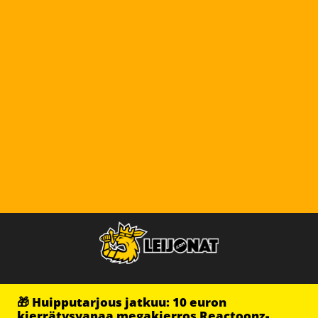
🎁 Huipputarjous jatkuu: 10 euron
kierrätysvapaa megakierros Reactoonz-