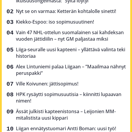
ikuisuusongelmasta: ”Syitä löytyi”
Nyt se on varmaa: Ketterän kohtalolle sinetti!
Kiekko-Espoo: iso sopimusuutinen!
Vain 47 NHL-ottelun suomalainen sai kahdeksan
vuoden jättidiilin – nyt GM paljastaa miksi
Liiga-seuralle uusi kapteeni – yllättävä valinta teki
historiaa
Alex Lintuniemi palaa Liigaan – ”Maailmaa nähnyt
peruspakki”
Ville Koivunen: jättisopimus!
HPK rysäytti sopimusuutisia – kiinnitti lupaavan
nimen!
Ässät julkisti kapteenistonsa – Leijonien MM-
mitalistista uusi kippari
Liigan ennätystuomari Antti Boman: uusi työ!