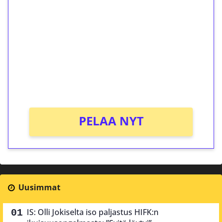
ilmaiskierroksia ilman
kierrätystä!
Talleta 1€
Saat heti 50 ilmaiskierrosta Tuohi 1000 -
peliin (arvo 0,20€ per kierros)!
Ei kierrätysvaatimusta!
PELAA NYT
Uusimmat
IS: Olli Jokiselta iso paljastus HIFK:n