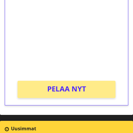
1€ = 10€ arvosta
ilmaiskierroksia ilman
kierrätystä!
Talleta 1€
Saat heti 50 ilmaiskierrosta Tuohi 1000 -
peliin (arvo 0,20€ per kierros)!
Ei kierrätysvaatimusta!
PELAA NYT
Uusimmat