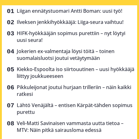
Liigan ennätystuomari Antti Boman: uusi työ!
Ilveksen jenkkihyökkääjä: Liiga-seura vaihtuu!
HIFK-hyökkääjän sopimus purettiin – nyt löytyi
uusi seura!
Jokerien ex-valmentaja löysi töitä – toinen
suomalaisluotsi joutui vetäytymään
Kiekko-Espoolta iso siirtouutinen – uusi hyökkääjä
liittyy joukkueeseen
Pikkuleijonat joutui hurjaan trilleriin – näin kaikki
ratkesi
Lähtö Venäjältä – entisen Kärpät-tähden sopimus
purettu
Veli-Matti Savinaisen vammasta uutta tietoa –
MTV: Näin pitkä sairausloma edessä