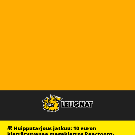
🎁 Huipputarjous jatkuu: 10 euron
kierrätysvapaa megakierros Reactoonz-