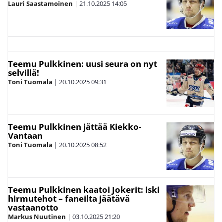
Lauri Saastamoinen
|
21.10.2025
14:05
Teemu Pulkkinen: uusi seura on nyt
selvillä!
Toni Tuomala
|
20.10.2025
09:31
Teemu Pulkkinen jättää Kiekko-
Vantaan
Toni Tuomala
|
20.10.2025
08:52
Teemu Pulkkinen kaatoi Jokerit: iski
hirmutehot – faneilta jäätävä
vastaanotto
Markus Nuutinen
|
03.10.2025
21:20