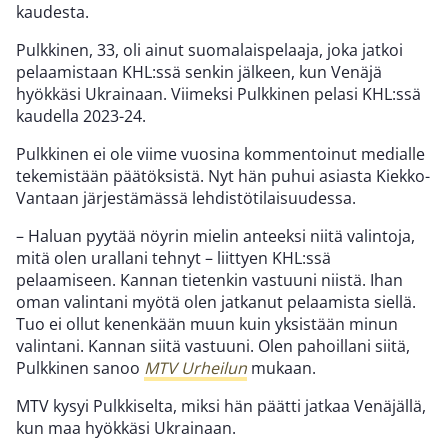
kaudesta.
Pulkkinen, 33, oli ainut suomalaispelaaja, joka jatkoi
pelaamistaan KHL:ssä senkin jälkeen, kun Venäjä
hyökkäsi Ukrainaan. Viimeksi Pulkkinen pelasi KHL:ssä
kaudella 2023-24.
Pulkkinen ei ole viime vuosina kommentoinut medialle
tekemistään päätöksistä. Nyt hän puhui asiasta Kiekko-
Vantaan järjestämässä lehdistötilaisuudessa.
– Haluan pyytää nöyrin mielin anteeksi niitä valintoja,
mitä olen urallani tehnyt – liittyen KHL:ssä
pelaamiseen. Kannan tietenkin vastuuni niistä. Ihan
oman valintani myötä olen jatkanut pelaamista siellä.
Tuo ei ollut kenenkään muun kuin yksistään minun
valintani. Kannan siitä vastuuni. Olen pahoillani siitä,
Pulkkinen sanoo
MTV Urheilun
mukaan.
MTV kysyi Pulkkiselta, miksi hän päätti jatkaa Venäjällä,
kun maa hyökkäsi Ukrainaan.