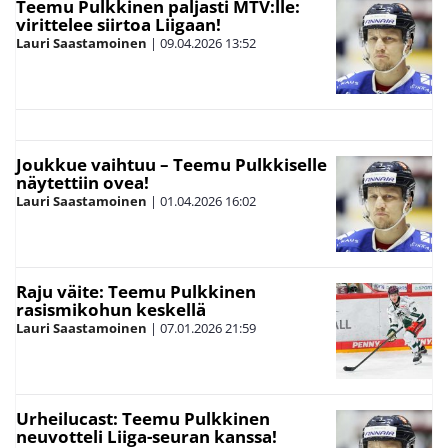
Teemu Pulkkinen paljasti MTV:lle:
virittelee siirtoa Liigaan!
Lauri Saastamoinen
|
09.04.2026
13:52
Joukkue vaihtuu – Teemu Pulkkiselle
näytettiin ovea!
Lauri Saastamoinen
|
01.04.2026
16:02
Raju väite: Teemu Pulkkinen
rasismikohun keskellä
Lauri Saastamoinen
|
07.01.2026
21:59
Urheilucast: Teemu Pulkkinen
neuvotteli Liiga-seuran kanssa!