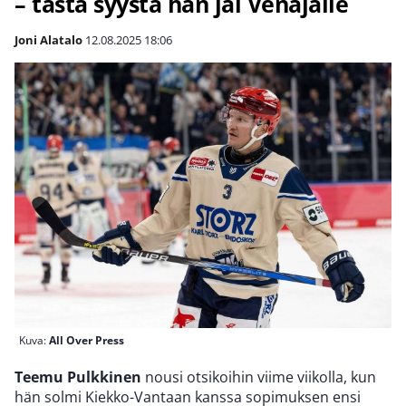
– tästä syystä hän jäi Venäjälle
Joni Alatalo
12.08.2025
18:06
Kuva:
All Over Press
Teemu Pulkkinen
nousi otsikoihin viime viikolla, kun
hän solmi Kiekko-Vantaan kanssa sopimuksen ensi