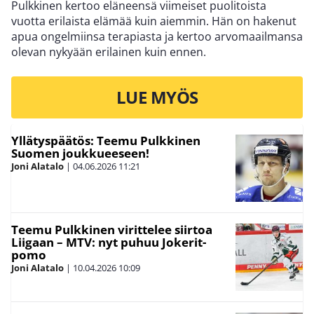
Pulkkinen kertoo eläneensä viimeiset puolitoista
vuotta erilaista elämää kuin aiemmin. Hän on hakenut
apua ongelmiinsa terapiasta ja kertoo arvomaailmansa
olevan nykyään erilainen kuin ennen.
LUE MYÖS
Yllätyspäätös: Teemu Pulkkinen
Suomen joukkueeseen!
Joni Alatalo
|
04.06.2026
11:21
Teemu Pulkkinen virittelee siirtoa
Liigaan – MTV: nyt puhuu Jokerit-
pomo
Joni Alatalo
|
10.04.2026
10:09