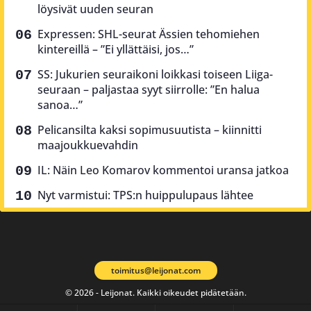
löysivät uuden seuran
Expressen: SHL-seurat Ässien tehomiehen
kintereillä – ”Ei yllättäisi, jos…”
SS: Jukurien seuraikoni loikkasi toiseen Liiga-
seuraan – paljastaa syyt siirrolle: ”En halua
sanoa…”
Pelicansilta kaksi sopimusuutista – kiinnitti
maajoukkuevahdin
IL: Näin Leo Komarov kommentoi uransa jatkoa
Nyt varmistui: TPS:n huippulupaus lähtee
toimitus@leijonat.com
© 2026 - Leijonat. Kaikki oikeudet pidätetään.