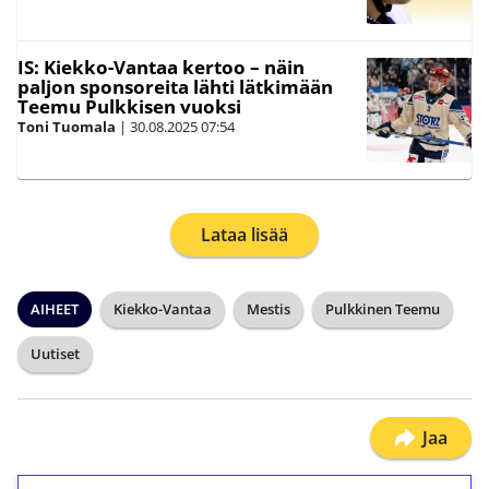
IS: Kiekko-Vantaa kertoo – näin
paljon sponsoreita lähti lätkimään
Teemu Pulkkisen vuoksi
Toni Tuomala
|
30.08.2025
07:54
Lataa lisää
AIHEET
Kiekko-Vantaa
Mestis
Pulkkinen Teemu
Uutiset
Jaa