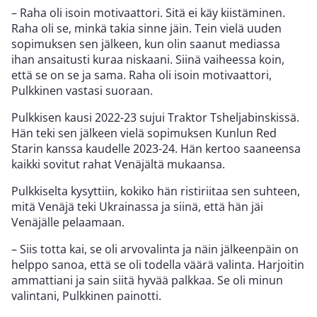
– Raha oli isoin motivaattori. Sitä ei käy kiistäminen.
Raha oli se, minkä takia sinne jäin. Tein vielä uuden
sopimuksen sen jälkeen, kun olin saanut mediassa
ihan ansaitusti kuraa niskaani. Siinä vaiheessa koin,
että se on se ja sama. Raha oli isoin motivaattori,
Pulkkinen vastasi suoraan.
Pulkkisen kausi 2022-23 sujui Traktor Tsheljabinskissä.
Hän teki sen jälkeen vielä sopimuksen Kunlun Red
Starin kanssa kaudelle 2023-24. Hän kertoo saaneensa
kaikki sovitut rahat Venäjältä mukaansa.
Pulkkiselta kysyttiin, kokiko hän ristiriitaa sen suhteen,
mitä Venäjä teki Ukrainassa ja siinä, että hän jäi
Venäjälle pelaamaan.
– Siis totta kai, se oli arvovalinta ja näin jälkeenpäin on
helppo sanoa, että se oli todella väärä valinta. Harjoitin
ammattiani ja sain siitä hyvää palkkaa. Se oli minun
valintani, Pulkkinen painotti.