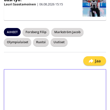
Lauri Saastamoinen
|
06.08.2026
15:15
AIHEET
Forsberg Filip
Markström Jacob
Olympialaiset
Ruotsi
Uutiset
Jaa
1€ = 10€ arvosta
ilmaiskierroksia ilman
kierrätystä!
Talleta 1€