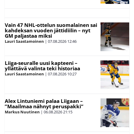
Vain 47 NHL-ottelun suomalainen sai
kahdeksan vuoden jättidiilin – nyt
GM paljastaa miksi
Lauri Saastamoinen
|
07.08.2026
12:46
Liiga-seuralle uusi kapteeni –
yllättävä valinta teki historiaa
Lauri Saastamoinen
|
07.08.2026
10:27
Alex Lintuniemi palaa Liigaan –
”Maailmaa nähnyt peruspakki”
Markus Nuutinen
|
06.08.2026
21:15