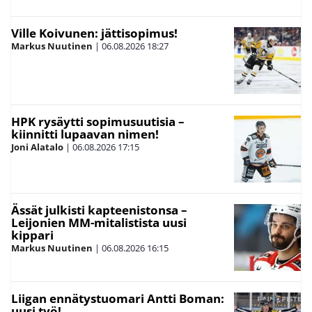
Ville Koivunen: jättisopimus!
Markus Nuutinen
|
06.08.2026
18:27
HPK rysäytti sopimusuutisia –
kiinnitti lupaavan nimen!
Joni Alatalo
|
06.08.2026
17:15
Ässät julkisti kapteenistonsa –
Leijonien MM-mitalistista uusi
kippari
Markus Nuutinen
|
06.08.2026
16:15
Liigan ennätystuomari Antti Boman:
uusi työ!