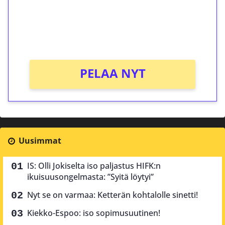
Saat heti 50 ilmaiskierrosta Tuohi 1000 -
peliin (arvo 0,20€ per kierros)!
Ei kierrätysvaatimusta!
PELAA NYT
Uusimmat
IS: Olli Jokiselta iso paljastus HIFK:n
ikuisuusongelmasta: ”Syitä löytyi”
Nyt se on varmaa: Ketterän kohtalolle sinetti!
Kiekko-Espoo: iso sopimusuutinen!