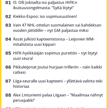
IS: Olli Jokiselta iso paljastus HIFK:n
ikuisuusongelmasta: ”Syitä löytyi”
Kiekko-Espoo: iso sopimusuutinen!
Vain 47 NHL-ottelun suomalainen sai kahdeksan
vuoden jättidiilin – nyt GM paljastaa miksi
Ässät julkisti kapteenistonsa – Leijonien MM-
mitalistista uusi kippari
HIFK-hyökkääjän sopimus purettiin – nyt löytyi
uusi seura!
Pikkuleijonat joutui hurjaan trilleriin – näin kaikki
ratkesi
Liiga-seuralle uusi kapteeni – yllättävä valinta teki
historiaa
Alex Lintuniemi palaa Liigaan – ”Maailmaa nähnyt
peruspakki”