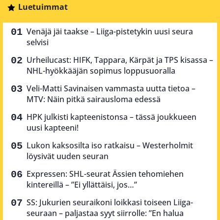
Luetuimmat
Venäjä jäi taakse – Liiga-pistetykin uusi seura
selvisi
Urheilucast: HIFK, Tappara, Kärpät ja TPS kisassa –
NHL-hyökkääjän sopimus loppusuoralla
Veli-Matti Savinaisen vammasta uutta tietoa –
MTV: Näin pitkä sairausloma edessä
HPK julkisti kapteenistonsa – tässä joukkueen
uusi kapteeni!
Lukon kaksosilta iso ratkaisu – Westerholmit
löysivät uuden seuran
Expressen: SHL-seurat Ässien tehomiehen
kintereillä – ”Ei yllättäisi, jos…”
SS: Jukurien seuraikoni loikkasi toiseen Liiga-
seuraan – paljastaa syyt siirrolle: ”En halua