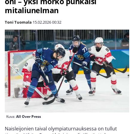
ohi – yksi mörkö puhkaisi
mitaliunelman
Toni Tuomala
15.02.2026
00:32
Kuva:
All Over Press
Naisleijonien taival olympiaturnauksessa on tullut