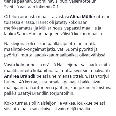
tiensä päähän. Suomi hävisi puolivälieräottelun
Sveitsiä vastaan lukemin 0-1.
Ottelun ainoasta maalista vastasi
Alina Müller
ottelun
toisessa erässä. Hänet oli jätetty kokonaan
merkkaamatta, ja Müller nousi vapaasti maalille ja
laukoi Sanni Aholan patjojen välistä kiekon maaliin.
Naisleijonat oli niskan päällä läpi ottelun, mutta
maalinteko-ongelmat jatkuivat. Suomi pyöritti ja
pyöritti, mutta laadukkaat maalipaikat olivat vähissä.
Vasta kolmannessa erässä Naisleijonat sai laadukkaita
maalitilanteita liukuhihnalta, mutta Sveitsin maalivahti
Andrea Brändli
pelasi unelmiensa ottelun. Hän torjui
huimat 40 kertaa, ja suomalaispelaajat hakkasivat
mailojaan turhautuneena jäähän, kun jokainen loistava
paikka päättyi Brändlin torjuntoihin.
Koko turnaus oli Naisleijonille vaikea. Joukkue pelasi
viisi ottelua ja sai aikaiseksi vain neljä maalia.