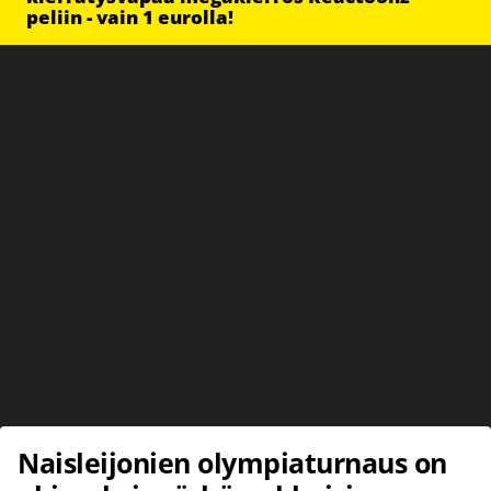
peliin - vain 1 eurolla!
Naisleijonien olympiaturnaus on