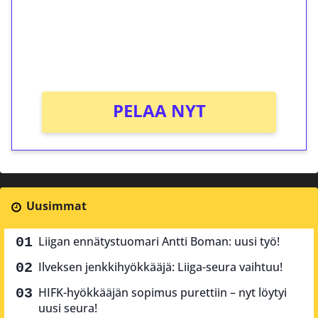
Saat heti 50 ilmaiskierrosta Tuohi 1000 -
peliin (arvo 0,20€ per kierros)!
Ei kierrätysvaatimusta!
PELAA NYT
Uusimmat
Liigan ennätystuomari Antti Boman: uusi työ!
Ilveksen jenkkihyökkääjä: Liiga-seura vaihtuu!
HIFK-hyökkääjän sopimus purettiin – nyt löytyi
uusi seura!