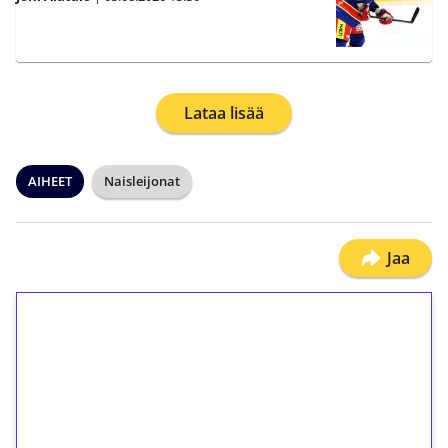
Lataa lisää
AIHEET
Naisleijonat
Jaa
1€ = 10€ arvosta
ilmaiskierroksia ilman
kierrätystä!
Talleta 1€