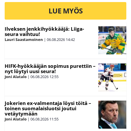
LUE MYÖS
Ilveksen jenkkihyökkääjä: Liiga-
seura vaihtuu!
Lauri Saastamoinen
|
06.08.2026
14:42
HIFK-hyökkääjän sopimus purettiin –
nyt löytyi uusi seura!
Joni Alatalo
|
06.08.2026
12:55
Jokerien ex-valmentaja löysi töitä –
toinen suomalaisluotsi joutui
vetäytymään
Joni Alatalo
|
06.08.2026
11:55