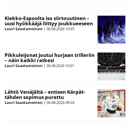
Kiekko-Espoolta iso siirtouutinen –
uusi hyökkääjä liittyy joukkueeseen
Lauri Saastamoinen
|
06.08.2026
10:55
Pikkuleijonat joutui hurjaan trilleriin
– näin kaikki ratkesi
Lauri Saastamoinen
|
06.08.2026
10:01
Lähtö Venäjältä – entisen Kärpät-
tähden sopimus purettu
Lauri Saastamoinen
|
06.08.2026
09:24