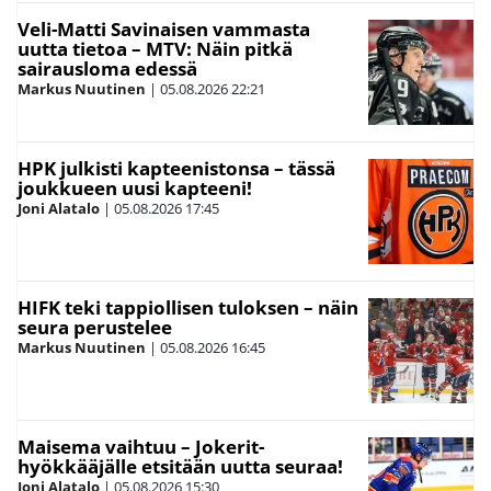
Veli-Matti Savinaisen vammasta
uutta tietoa – MTV: Näin pitkä
sairausloma edessä
Markus Nuutinen
|
05.08.2026
22:21
HPK julkisti kapteenistonsa – tässä
joukkueen uusi kapteeni!
Joni Alatalo
|
05.08.2026
17:45
HIFK teki tappiollisen tuloksen – näin
seura perustelee
Markus Nuutinen
|
05.08.2026
16:45
Maisema vaihtuu – Jokerit-
hyökkääjälle etsitään uutta seuraa!
Joni Alatalo
|
05.08.2026
15:30