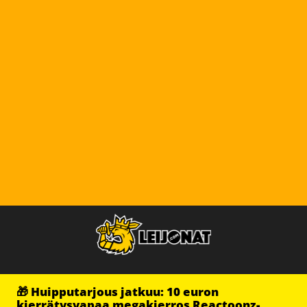
🎁 Huipputarjous jatkuu: 10 euron
kierrätysvapaa megakierros Reactoonz-