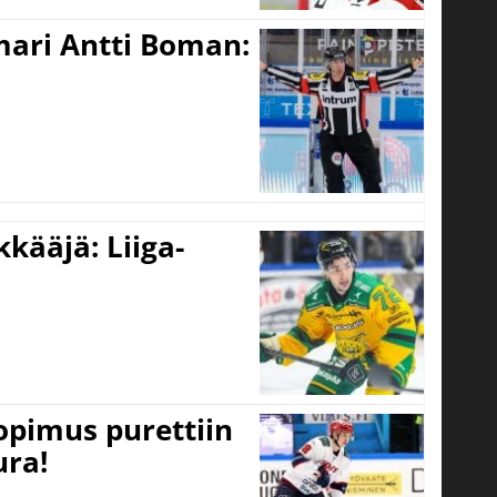
mari Antti Boman:
kääjä: Liiga-
opimus purettiin
ura!