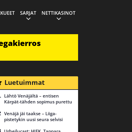
KUEET
SARJAT
NETTIKASINOT
egakierros
Luetuimmat
Lähtö Venäjältä – entisen
Kärpät-tähden sopimus purettu
Venäjä jäi taakse – Liiga-
pistetykin uusi seura selvisi
Urheilucast: HIFK, Tappara,