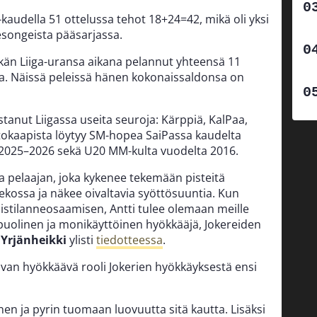
-kaudella 51 ottelussa tehot 18+24=42, mikä oli yksi
songeista pääsarjassa.
kän Liiga-uransa aikana pelannut yhteensä 11
lua. Näissä peleissä hänen kokonaissaldonsa on
anut Liigassa useita seuroja: Kärppiä, KalPaa,
intokaapista löytyy SM-hopea SaiPassa kaudelta
2025–2026 sekä U20 MM-kulta vuodelta 2016.
 pelaajan, joka kykenee tekemään pisteitä
ekossa ja näkee oivaltavia syöttösuuntia. Kun
oistilanneosaamisen, Antti tulee olemaan meille
ipuolinen ja monikäyttöinen hyökkääjä, Jokereiden
 Yrjänheikki
ylisti
tiedotteessa
.
an hyökkäävä rooli Jokerien hyökkäyksestä ensi
en ja pyrin tuomaan luovuutta sitä kautta. Lisäksi