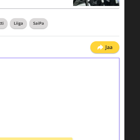
ti
Liiga
SaiPa
Jaa
ilmaiskierroksia ilman
osta Tuohi 1000 -peliin (arvo 0,20€ per