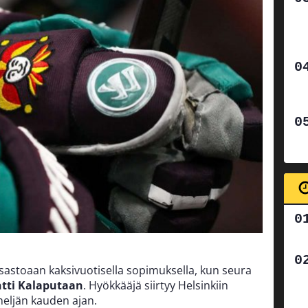
sastoaan kaksivuotisella sopimuksella, kun seura
tti Kalaputaan
. Hyökkääjä siirtyy Helsinkiin
neljän kauden ajan.