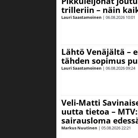
Pikkuleijonat joutu
trilleriin – näin kai
Lauri Saastamoinen
|
06.08.2026
10:01
Lähtö Venäjältä – e
tähden sopimus pu
Lauri Saastamoinen
|
06.08.2026
09:24
Veli-Matti Savina
uutta tietoa – MTV:
sairausloma edess
Markus Nuutinen
|
05.08.2026
22:21