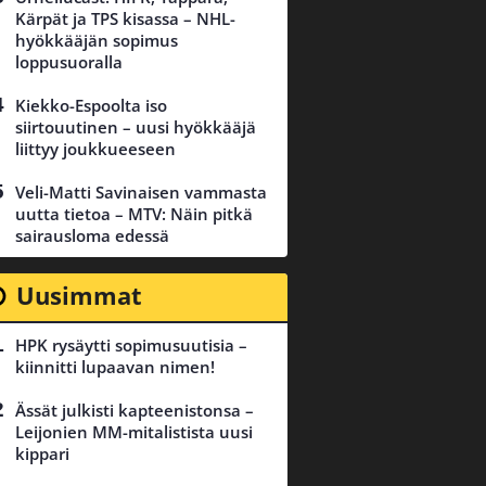
Kärpät ja TPS kisassa – NHL-
hyökkääjän sopimus
loppusuoralla
Kiekko-Espoolta iso
siirtouutinen – uusi hyökkääjä
liittyy joukkueeseen
Veli-Matti Savinaisen vammasta
uutta tietoa – MTV: Näin pitkä
sairausloma edessä
Uusimmat
HPK rysäytti sopimusuutisia –
kiinnitti lupaavan nimen!
Ässät julkisti kapteenistonsa –
Leijonien MM-mitalistista uusi
kippari