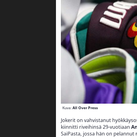
Kuva:
All Over Press
Jokerit on vahvistanut hyökkäyso
kiinnitti riveihinsä 29-vuotiaan
An
SaiPasta, jossa hän on pelannut 