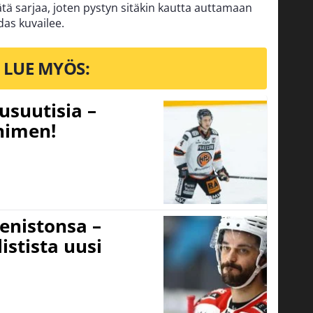
tä sarjaa, joten pystyn sitäkin kautta auttamaan
das kuvailee.
LUE MYÖS:
usuutisia –
 nimen!
eenistonsa –
istista uusi