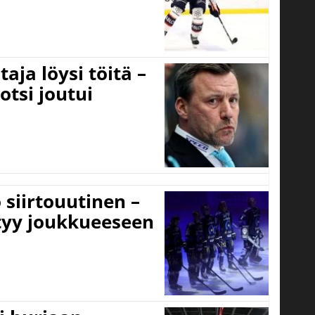
aja löysi töitä –
otsi joutui
 siirtouutinen –
ttyy joukkueeseen