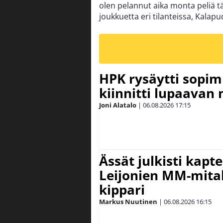
olen pelannut aika monta peliä tä
joukkuetta eri tilanteissa, Kalapu
HPK rysäytti sopim
kiinnitti lupaavan
Joni Alatalo
|
06.08.2026
17:15
Ässät julkisti kapt
Leijonien MM-mital
kippari
Markus Nuutinen
|
06.08.2026
16:15