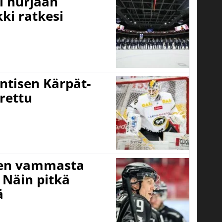
i hurjaan
kki ratkesi
ntisen Kärpät-
rettu
isen vammasta
 Näin pitkä
ä