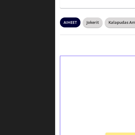
AIHEET
Jokerit
Kalapudas Ant
1€ = 10€ arvosta 
kierrätystä!
Talleta 1€
Saat heti 50 ilmaiskierr
kierros)!
Ei kierrätysvaatimusta!