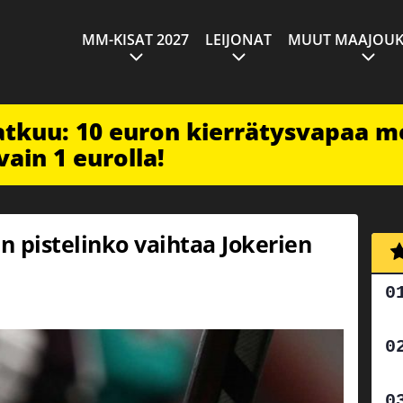
MM-KISAT 2027
LEIJONAT
MUUT MAAJOUK
jatkuu: 10 euron kierrätysvapaa m
vain 1 eurolla!
an pistelinko vaihtaa Jokerien