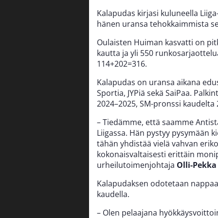
Kalapudas kirjasi kuluneella Liiga
hänen uransa tehokkaimmista se
Oulaisten Huiman kasvatti on pit
kautta ja yli 550 runkosarjaotte
114+202=316.
Kalapudas on uransa aikana edust
Sportia, JYPiä sekä SaiPaa. Palk
2024–2025, SM-pronssi kaudelta 
– Tiedämme, että saamme Antista
Liigassa. Hän pystyy pysymään ki
tähän yhdistää vielä vahvan erik
kokonaisvaltaisesti erittäin mon
urheilutoimenjohtaja
Olli-Pekka
Kalapudaksen odotetaan nappaav
kaudella.
– Olen pelaajana hyökkäysvoittoin