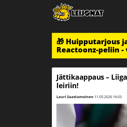
🎁 Huipputarjous 
Reactoonz-peliin - 
Jättikaappaus – Liig
leiriin!
Lauri Saastamoinen
11.05.2026
16:03