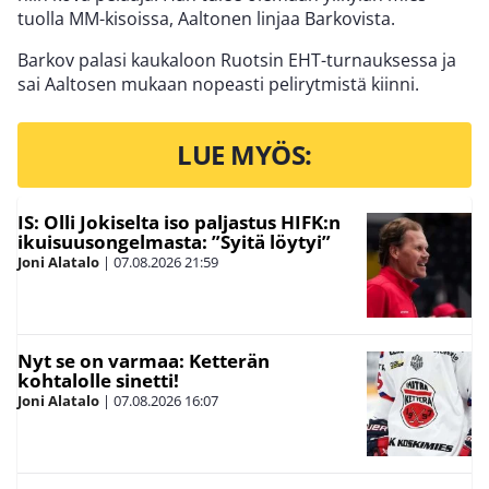
tuolla MM-kisoissa, Aaltonen linjaa Barkovista.
Barkov palasi kaukaloon Ruotsin EHT-turnauksessa ja
sai Aaltosen mukaan nopeasti pelirytmistä kiinni.
LUE MYÖS:
IS: Olli Jokiselta iso paljastus HIFK:n
ikuisuusongelmasta: ”Syitä löytyi”
Joni Alatalo
|
07.08.2026
21:59
Nyt se on varmaa: Ketterän
kohtalolle sinetti!
Joni Alatalo
|
07.08.2026
16:07