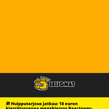
🎁 Huipputarjous jatkuu: 10 euron
kierrätysvapaa megakierros Reactoonz-