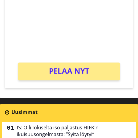
kierrätystä!
Talleta 1€
Saat heti 50 ilmaiskierrosta Tuohi 1000 -
peliin (arvo 0,20€ per kierros)!
Ei kierrätysvaatimusta!
PELAA NYT
Uusimmat
IS: Olli Jokiselta iso paljastus HIFK:n
ikuisuusongelmasta: ”Syitä löytyi”