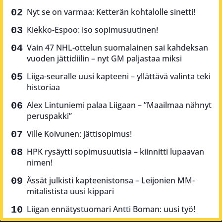
Nyt se on varmaa: Ketterän kohtalolle sinetti!
Kiekko-Espoo: iso sopimusuutinen!
Vain 47 NHL-ottelun suomalainen sai kahdeksan
vuoden jättidiilin – nyt GM paljastaa miksi
Liiga-seuralle uusi kapteeni – yllättävä valinta teki
historiaa
Alex Lintuniemi palaa Liigaan – ”Maailmaa nähnyt
peruspakki”
Ville Koivunen: jättisopimus!
HPK rysäytti sopimusuutisia – kiinnitti lupaavan
nimen!
Ässät julkisti kapteenistonsa – Leijonien MM-
mitalistista uusi kippari
Liigan ennätystuomari Antti Boman: uusi työ!