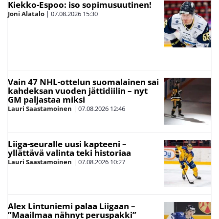
Kiekko-Espoo: iso sopimusuutinen!
Joni Alatalo
|
07.08.2026
15:30
Vain 47 NHL-ottelun suomalainen sai
kahdeksan vuoden jättidiilin – nyt
GM paljastaa miksi
Lauri Saastamoinen
|
07.08.2026
12:46
Liiga-seuralle uusi kapteeni –
yllättävä valinta teki historiaa
Lauri Saastamoinen
|
07.08.2026
10:27
Alex Lintuniemi palaa Liigaan –
”Maailmaa nähnyt peruspakki”