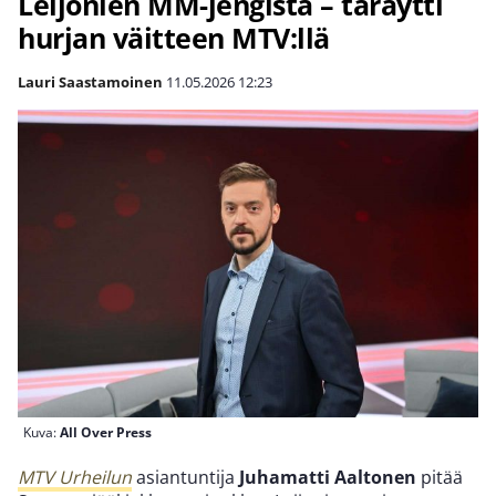
Leijonien MM-jengistä – täräytti
hurjan väitteen MTV:llä
Lauri Saastamoinen
11.05.2026
12:23
Kuva:
All Over Press
MTV Urheilun
asiantuntija
Juhamatti Aaltonen
pitää