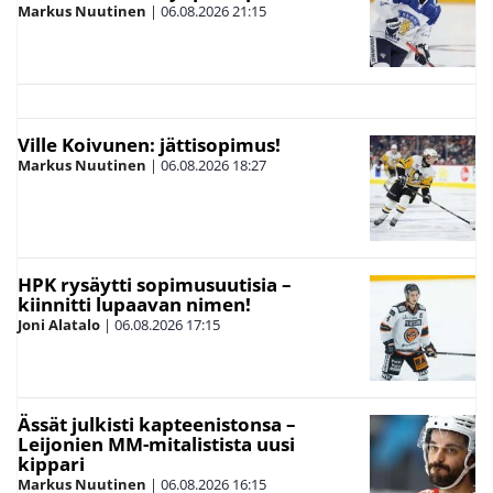
Markus Nuutinen
|
06.08.2026
21:15
Ville Koivunen: jättisopimus!
Markus Nuutinen
|
06.08.2026
18:27
HPK rysäytti sopimusuutisia –
kiinnitti lupaavan nimen!
Joni Alatalo
|
06.08.2026
17:15
Ässät julkisti kapteenistonsa –
Leijonien MM-mitalistista uusi
kippari
Markus Nuutinen
|
06.08.2026
16:15