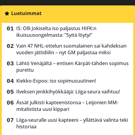
Luetuimmat
IS: Olli Jokiselta iso paljastus HIFK:n
ikuisuusongelmasta: ”Syitä löytyi”
Vain 47 NHL-ottelun suomalainen sai kahdeksan
vuoden jättidiilin – nyt GM paljastaa miksi
Lähtö Venäjältä – entisen Kärpät-tähden sopimus
purettu
Kiekko-Espoo: iso sopimusuutinen!
Ilveksen jenkkihyökkääjä: Liiga-seura vaihtuu!
Ässät julkisti kapteenistonsa – Leijonien MM-
mitalistista uusi kippari
Liiga-seuralle uusi kapteeni – yllättävä valinta teki
historiaa