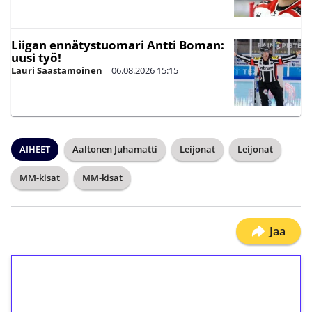
Liigan ennätystuomari Antti Boman:
uusi työ!
Lauri Saastamoinen
|
06.08.2026
15:15
AIHEET
Aaltonen Juhamatti
Leijonat
Leijonat
MM-kisat
MM-kisat
Jaa
1€ = 10€ arvosta
ilmaiskierroksia ilman