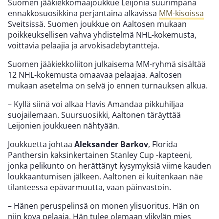
Suomen jääkiekkomaajoukkue Leijonia suurimpana
ennakkosuosikkina perjantaina alkavissa
MM-kisoissa
Sveitsissä. Suomen joukkue on Aaltosen mukaan
poikkeuksellisen vahva yhdistelmä NHL-kokemusta,
voittavia pelaajia ja arvokisadebytantteja.
Suomen jääkiekkoliiton julkaisema MM-ryhmä sisältää
12 NHL-kokemusta omaavaa pelaajaa. Aaltosen
mukaan asetelma on selvä jo ennen turnauksen alkua.
– Kyllä siinä voi alkaa Havis Amandaa pikkuhiljaa
suojailemaan. Suursuosikki, Aaltonen täräyttää
Leijonien joukkueen nähtyään.
Joukkuetta johtaa
Aleksander Barkov
, Florida
Panthersin kaksinkertainen Stanley Cup -kapteeni,
jonka pelikunto on herättänyt kysymyksiä viime kauden
loukkaantumisen jälkeen. Aaltonen ei kuitenkaan näe
tilanteessa epävarmuutta, vaan päinvastoin.
– Hänen peruspelinsä on monen ylisuoritus. Hän on
niin kova pelaaja. Hän tulee olemaan ylikylän mies