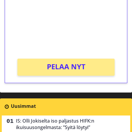
kierrätystä!
Talleta 1€
Saat heti 50 ilmaiskierrosta Tuohi 1000 -
peliin (arvo 0,20€ per kierros)!
Ei kierrätysvaatimusta!
PELAA NYT
Uusimmat
IS: Olli Jokiselta iso paljastus HIFK:n
ikuisuusongelmasta: ”Syitä löytyi”