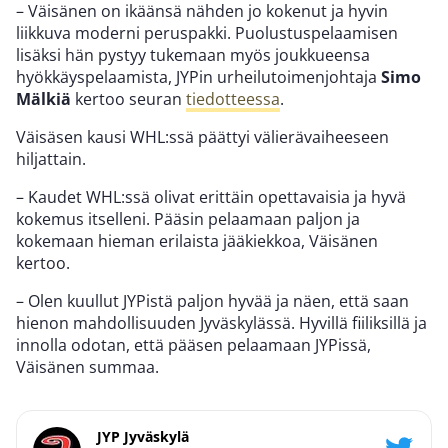
– Väisänen on ikäänsä nähden jo kokenut ja hyvin
liikkuva moderni peruspakki. Puolustuspelaamisen
lisäksi hän pystyy tukemaan myös joukkueensa
hyökkäyspelaamista, JYPin urheilutoimenjohtaja
Simo
Mälkiä
kertoo seuran
tiedotteessa
.
Väisäsen kausi WHL:ssä päättyi välierävaiheeseen
hiljattain.
– Kaudet WHL:ssä olivat erittäin opettavaisia ja hyvä
kokemus itselleni. Pääsin pelaamaan paljon ja
kokemaan hieman erilaista jääkiekkoa, Väisänen
kertoo.
– Olen kuullut JYPistä paljon hyvää ja näen, että saan
hienon mahdollisuuden Jyväskylässä. Hyvillä fiiliksillä ja
innolla odotan, että pääsen pelaamaan JYPissä,
Väisänen summaa.
JYP Jyväskylä