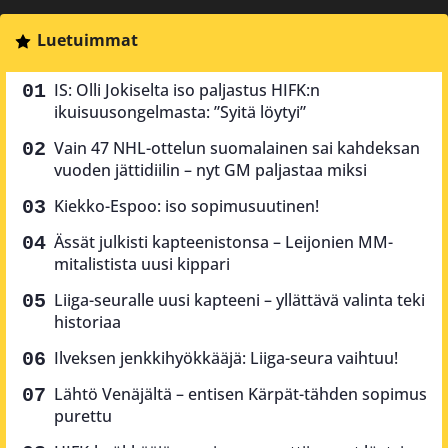
Luetuimmat
IS: Olli Jokiselta iso paljastus HIFK:n
ikuisuusongelmasta: ”Syitä löytyi”
Vain 47 NHL-ottelun suomalainen sai kahdeksan
vuoden jättidiilin – nyt GM paljastaa miksi
Kiekko-Espoo: iso sopimusuutinen!
Ässät julkisti kapteenistonsa – Leijonien MM-
mitalistista uusi kippari
Liiga-seuralle uusi kapteeni – yllättävä valinta teki
historiaa
Ilveksen jenkkihyökkääjä: Liiga-seura vaihtuu!
Lähtö Venäjältä – entisen Kärpät-tähden sopimus
purettu