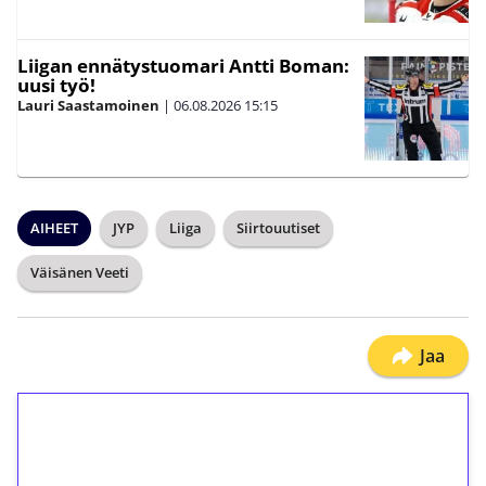
Liigan ennätystuomari Antti Boman:
uusi työ!
Lauri Saastamoinen
|
06.08.2026
15:15
AIHEET
JYP
Liiga
Siirtouutiset
Väisänen Veeti
Jaa
1€ = 10€ arvosta
ilmaiskierroksia ilman