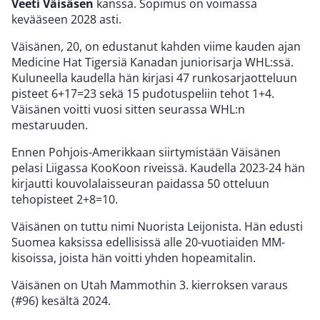
Veeti Väisäsen
kanssa. Sopimus on voimassa
kevääseen 2028 asti.
Väisänen, 20, on edustanut kahden viime kauden ajan
Medicine Hat Tigersiä Kanadan juniorisarja WHL:ssä.
Kuluneella kaudella hän kirjasi 47 runkosarjaotteluun
pisteet 6+17=23 sekä 15 pudotuspeliin tehot 1+4.
Väisänen voitti vuosi sitten seurassa WHL:n
mestaruuden.
Ennen Pohjois-Amerikkaan siirtymistään Väisänen
pelasi Liigassa KooKoon riveissä. Kaudella 2023-24 hän
kirjautti kouvolalaisseuran paidassa 50 otteluun
tehopisteet 2+8=10.
Väisänen on tuttu nimi Nuorista Leijonista. Hän edusti
Suomea kaksissa edellisissä alle 20-vuotiaiden MM-
kisoissa, joista hän voitti yhden hopeamitalin.
Väisänen on Utah Mammothin 3. kierroksen varaus
(#96) kesältä 2024.