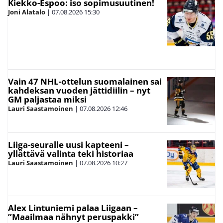
Kiekko-Espoo: iso sopimusuutinen!
Joni Alatalo
|
07.08.2026
15:30
Vain 47 NHL-ottelun suomalainen sai
kahdeksan vuoden jättidiilin – nyt
GM paljastaa miksi
Lauri Saastamoinen
|
07.08.2026
12:46
Liiga-seuralle uusi kapteeni –
yllättävä valinta teki historiaa
Lauri Saastamoinen
|
07.08.2026
10:27
Alex Lintuniemi palaa Liigaan –
”Maailmaa nähnyt peruspakki”