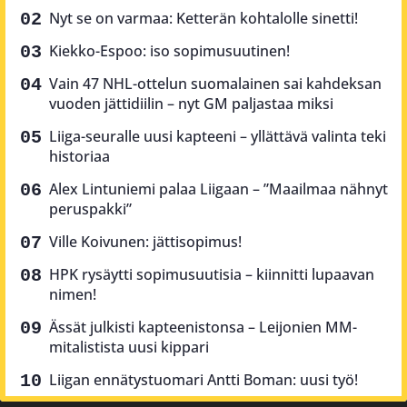
Nyt se on varmaa: Ketterän kohtalolle sinetti!
Kiekko-Espoo: iso sopimusuutinen!
Vain 47 NHL-ottelun suomalainen sai kahdeksan
vuoden jättidiilin – nyt GM paljastaa miksi
Liiga-seuralle uusi kapteeni – yllättävä valinta teki
historiaa
Alex Lintuniemi palaa Liigaan – ”Maailmaa nähnyt
peruspakki”
Ville Koivunen: jättisopimus!
HPK rysäytti sopimusuutisia – kiinnitti lupaavan
nimen!
Ässät julkisti kapteenistonsa – Leijonien MM-
mitalistista uusi kippari
Liigan ennätystuomari Antti Boman: uusi työ!