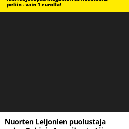
peliin - vain 1 eurolla!
Nuorten Leijonien puolustaja