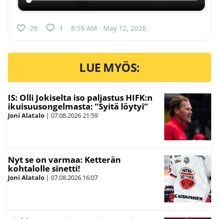
29
1
8:59 AM · May 12, 2026
LUE MYÖS:
IS: Olli Jokiselta iso paljastus HIFK:n
ikuisuusongelmasta: ”Syitä löytyi”
Joni Alatalo
|
07.08.2026
21:59
Nyt se on varmaa: Ketterän
kohtalolle sinetti!
Joni Alatalo
|
07.08.2026
16:07