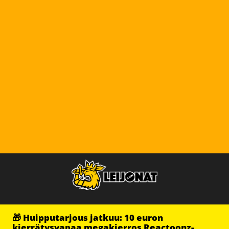
🎁 Huipputarjous jatkuu: 10 euron
kierrätysvapaa megakierros Reactoonz-