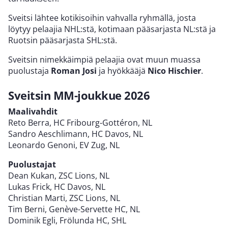
Sveitsi lähtee kotikisoihin vahvalla ryhmällä, josta
löytyy pelaajia NHL:stä, kotimaan pääsarjasta NL:stä ja
Ruotsin pääsarjasta SHL:stä.
Sveitsin nimekkäimpiä pelaajia ovat muun muassa
puolustaja
Roman
Josi
ja hyökkääjä
Nico Hischier
.
Sveitsin MM-joukkue 2026
Maalivahdit
Reto Berra, HC Fribourg-Gottéron, NL
Sandro Aeschlimann, HC Davos, NL
Leonardo Genoni, EV Zug, NL
Puolustajat
Dean Kukan, ZSC Lions, NL
Lukas Frick, HC Davos, NL
Christian Marti, ZSC Lions, NL
Tim Berni, Genève-Servette HC, NL
Dominik Egli, Frölunda HC, SHL