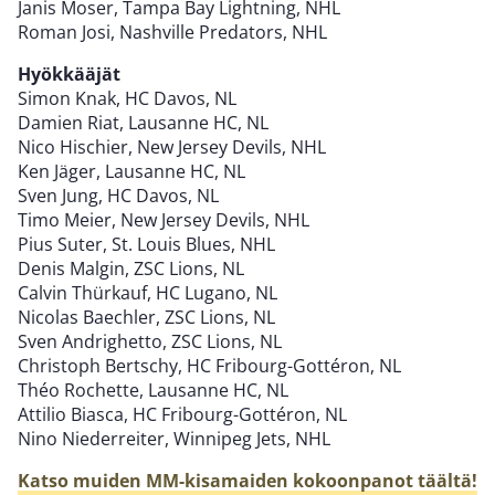
Janis Moser, Tampa Bay Lightning, NHL
Roman Josi, Nashville Predators, NHL
Hyökkääjät
Simon Knak, HC Davos, NL
Damien Riat, Lausanne HC, NL
Nico Hischier, New Jersey Devils, NHL
Ken Jäger, Lausanne HC, NL
Sven Jung, HC Davos, NL
Timo Meier, New Jersey Devils, NHL
Pius Suter, St. Louis Blues, NHL
Denis Malgin, ZSC Lions, NL
Calvin Thürkauf, HC Lugano, NL
Nicolas Baechler, ZSC Lions, NL
Sven Andrighetto, ZSC Lions, NL
Christoph Bertschy, HC Fribourg-Gottéron, NL
Théo Rochette, Lausanne HC, NL
Attilio Biasca, HC Fribourg-Gottéron, NL
Nino Niederreiter, Winnipeg Jets, NHL
Katso muiden MM-kisamaiden kokoonpanot täältä!