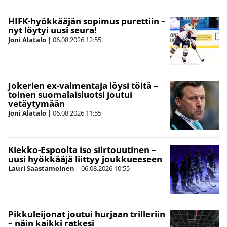
HIFK-hyökkääjän sopimus purettiin –
nyt löytyi uusi seura!
Joni Alatalo
|
06.08.2026
12:55
Jokerien ex-valmentaja löysi töitä –
toinen suomalaisluotsi joutui
vetäytymään
Joni Alatalo
|
06.08.2026
11:55
Kiekko-Espoolta iso siirtouutinen –
uusi hyökkääjä liittyy joukkueeseen
Lauri Saastamoinen
|
06.08.2026
10:55
Pikkuleijonat joutui hurjaan trilleriin
– näin kaikki ratkesi