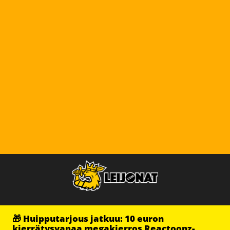
🎁 Huipputarjous jatkuu: 10 euron
kierrätysvapaa megakierros Reactoonz-