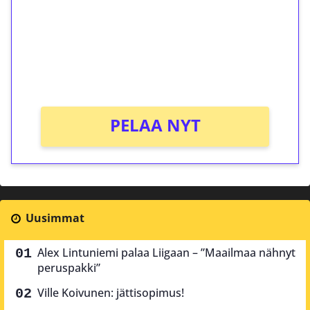
Talleta 1€
Saat heti 50 ilmaiskierrosta Tuohi 1000 -
peliin (arvo 0,20€ per kierros)!
Ei kierrätysvaatimusta!
PELAA NYT
Uusimmat
Alex Lintuniemi palaa Liigaan – ”Maailmaa nähnyt
peruspakki”
Ville Koivunen: jättisopimus!