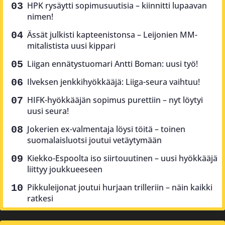
HPK rysäytti sopimusuutisia – kiinnitti lupaavan
nimen!
Ässät julkisti kapteenistonsa – Leijonien MM-
mitalistista uusi kippari
Liigan ennätystuomari Antti Boman: uusi työ!
Ilveksen jenkkihyökkääjä: Liiga-seura vaihtuu!
HIFK-hyökkääjän sopimus purettiin – nyt löytyi
uusi seura!
Jokerien ex-valmentaja löysi töitä – toinen
suomalaisluotsi joutui vetäytymään
Kiekko-Espoolta iso siirtouutinen – uusi hyökkääjä
liittyy joukkueeseen
Pikkuleijonat joutui hurjaan trilleriin – näin kaikki
ratkesi