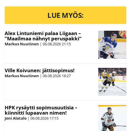
LUE MYÖS:
Alex Lintuniemi palaa Liigaan –
”Maailmaa nähnyt peruspakki”
Markus Nuutinen
|
06.08.2026
21:15
Ville Koivunen: jättisopimus!
Markus Nuutinen
|
06.08.2026
18:27
HPK rysäytti sopimusuutisia –
kiinnitti lupaavan nimen!
Joni Alatalo
|
06.08.2026
17:15