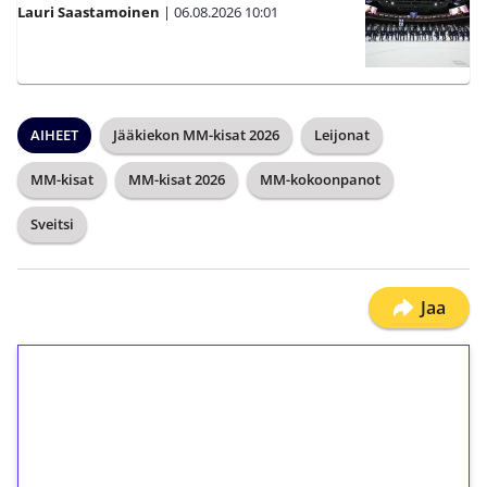
Lauri Saastamoinen
|
06.08.2026
10:01
AIHEET
Jääkiekon MM-kisat 2026
Leijonat
MM-kisat
MM-kisat 2026
MM-kokoonpanot
Sveitsi
Jaa
1€ = 10€ arvosta
ilmaiskierroksia ilman
kierrätystä!