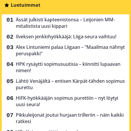
Luetuimmat
Ässät julkisti kapteenistonsa – Leijonien MM-
mitalistista uusi kippari
Ilveksen jenkkihyökkääjä: Liiga-seura vaihtuu!
Alex Lintuniemi palaa Liigaan – ”Maailmaa nähnyt
peruspakki”
HPK rysäytti sopimusuutisia – kiinnitti lupaavan
nimen!
Lähtö Venäjältä – entisen Kärpät-tähden sopimus
purettu
HIFK-hyökkääjän sopimus purettiin – nyt löytyi
uusi seura!
Pikkuleijonat joutui hurjaan trilleriin – näin kaikki
ratkesi