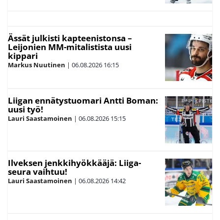
Ässät julkisti kapteenistonsa –
Leijonien MM-mitalistista uusi
kippari
Markus Nuutinen
|
06.08.2026
16:15
Liigan ennätystuomari Antti Boman:
uusi työ!
Lauri Saastamoinen
|
06.08.2026
15:15
Ilveksen jenkkihyökkääjä: Liiga-
seura vaihtuu!
Lauri Saastamoinen
|
06.08.2026
14:42