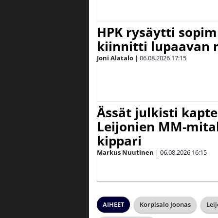
HPK rysäytti sopim
kiinnitti lupaavan
Joni Alatalo
|
06.08.2026
17:15
Ässät julkisti kapt
Leijonien MM-mital
kippari
Markus Nuutinen
|
06.08.2026
16:15
AIHEET
Korpisalo Joonas
Lei