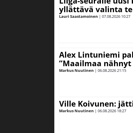
Liiga-seuralle uusi
yllättävä valinta te
Lauri Saastamoinen
|
07.08.2026
10:27
Alex Lintuniemi pal
”Maailmaa nähnyt 
Markus Nuutinen
|
06.08.2026
21:15
Ville Koivunen: jät
Markus Nuutinen
|
06.08.2026
18:27