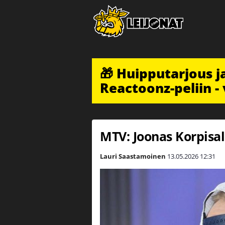
🎁 Huipputarjous 
Reactoonz-peliin - 
MTV: Joonas Korpisal
Lauri Saastamoinen
13.05.2026
12:31