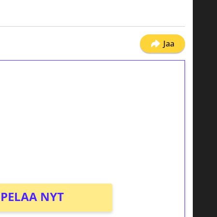
Jaa
ilmaiskierroksia ilman
osta Tuohi 1000 -peliin (arvo 0,20€ per
PELAA NYT