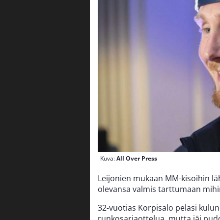
Kuva:
All Over Press
Leijonien mukaan MM-kisoihin lä
olevansa valmis tarttumaan mihi
32-vuotias Korpisalo pelasi kulu
runkosarjaottelua, mutta jäi pudo