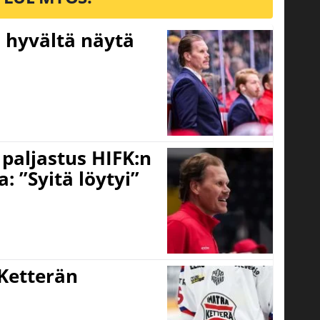
Ei hyvältä näytä
o paljastus HIFK:n
 ”Syitä löytyi”
Ketterän