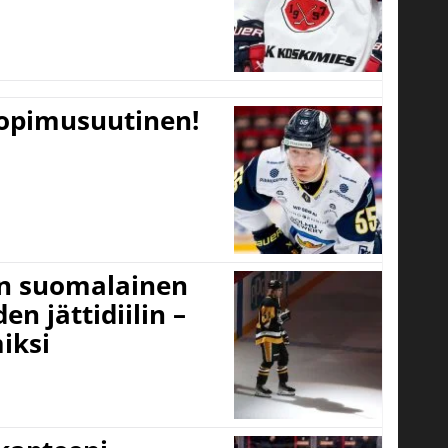
sopimusuutinen!
un suomalainen
n jättidiilin –
iksi