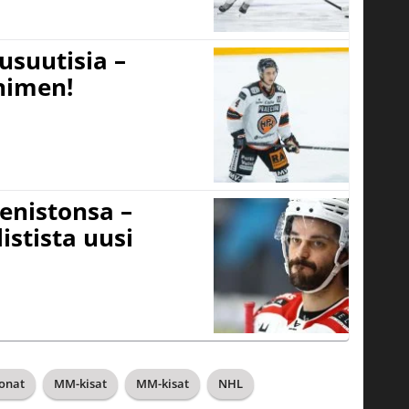
usuutisia –
 nimen!
eenistonsa –
istista uusi
jonat
MM-kisat
MM-kisat
NHL