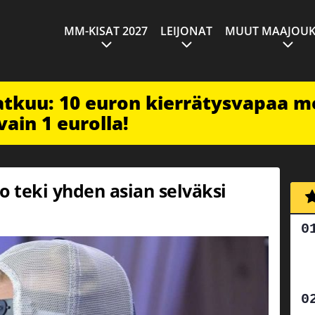
MM-KISAT 2027
LEIJONAT
MUUT MAAJOUK
jatkuu: 10 euron kierrätysvapaa m
vain 1 eurolla!
o teki yhden asian selväksi