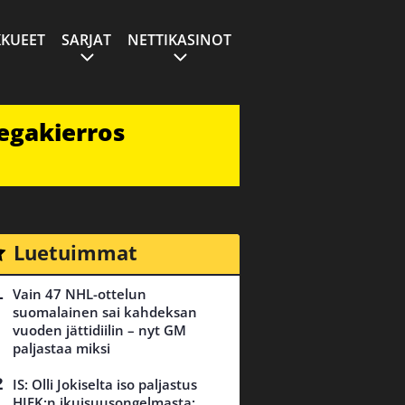
KUEET
SARJAT
NETTIKASINOT
egakierros
Luetuimmat
Vain 47 NHL-ottelun
suomalainen sai kahdeksan
vuoden jättidiilin – nyt GM
paljastaa miksi
IS: Olli Jokiselta iso paljastus
HIFK:n ikuisuusongelmasta: