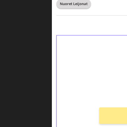
Nuoret Leijonat
1€ = 10€ arvosta 
kierrätystä!
Talleta 1€
Saat heti 50 ilmaiskierr
kierros)!
Ei kierrätysvaatimusta!