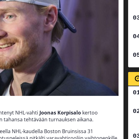
htenyt NHL-vahti
Joonas Korpisalo
kertoo
n tahansa tehtävään turnauksen aikana.
neella NHL-kaudella Boston Bruinsissa 31
tuspeleissä pitkälti varavahtirooliin vaihtopenkille.