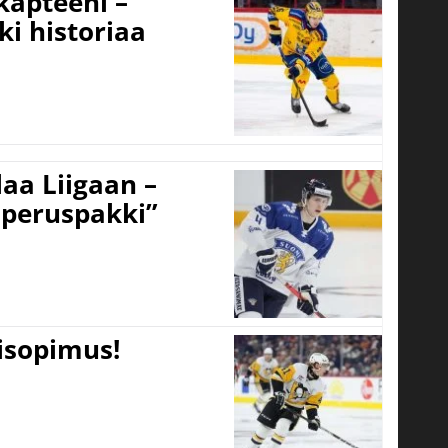
 kapteeni –
ki historiaa
aa Liigaan –
peruspakki”
tisopimus!