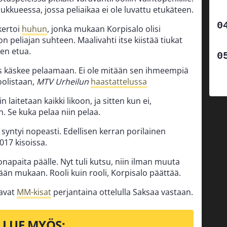
kkueessa, jossa peliaikaa ei ole luvattu etukäteen.
ertoi
huhun
, jonka mukaan Korpisalo olisi
n peliajan suhteen. Maalivahti itse kiistää tiukat
en etua.
us käskee pelaamaan. Ei ole mitään sen ihmeempiä
oolistaan,
MTV Urheilun
haastattelussa
 laitetaan kaikki likoon, ja sitten kun ei,
. Se kuka pelaa niin pelaa.
syntyi nopeasti. Edellisen kerran porilainen
17 kisoissa.
onapaita päälle. Nyt tuli kutsu, niin ilman muuta
hdetään mukaan. Rooli kuin rooli, Korpisalo päättää.
tavat
MM-kisat
perjantaina ottelulla Saksaa vastaan.
LUE MYÖS: