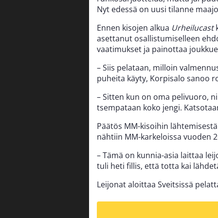
Nyt edessä on uusi tilanne maajou
Ennen kisojen alkua
Urheilucast
k
asettanut osallistumiselleen ehdo
vaatimukset ja painottaa joukkue
– Siis pelataan, milloin valmenn
puheita käyty, Korpisalo sanoo r
– Sitten kun on oma pelivuoro, niin
tsempataan koko jengi. Katsotaan
Päätös MM-kisoihin lähtemisestä 
nähtiin MM-karkeloissa vuoden 20
– Tämä on kunnia-asia laittaa leij
tuli heti fillis, että totta kai lä
Leijonat aloittaa Sveitsissä pelat