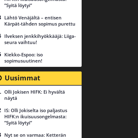
”Syitä löytyi”
Lähtö Venäjältä – entisen
Kärpät-tähden sopimus purettu
Ilveksen jenkkihyökkääjä: Liiga-
seura vaihtuu!
Kiekko-Espoo: iso
sopimusuutinen!
Uusimmat
Olli Jokisen HIFK: Ei hyvältä
näytä
IS: Olli Jokiselta iso paljastus
HIFK:n ikuisuusongelmasta:
”Syitä löytyi”
Nyt se on varmaa: Ketterän