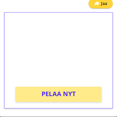
Jaa
1€ = 10€ arvosta
ilmaiskierroksia ilman
kierrätystä!
Talleta 1€
Saat heti 50 ilmaiskierrosta Tuohi 1000 -
peliin (arvo 0,20€ per kierros)!
Ei kierrätysvaatimusta!
PELAA NYT