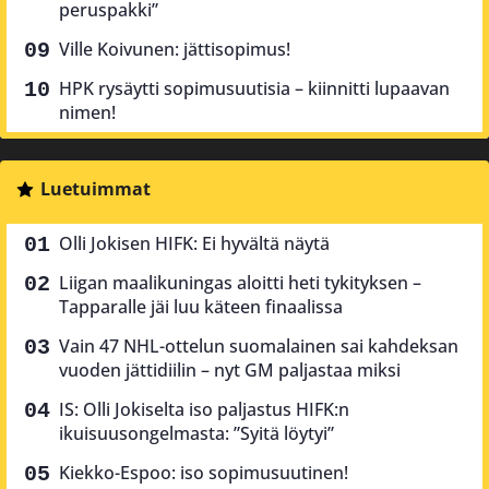
peruspakki”
Ville Koivunen: jättisopimus!
HPK rysäytti sopimusuutisia – kiinnitti lupaavan
nimen!
Luetuimmat
Olli Jokisen HIFK: Ei hyvältä näytä
Liigan maalikuningas aloitti heti tykityksen –
Tapparalle jäi luu käteen finaalissa
Vain 47 NHL-ottelun suomalainen sai kahdeksan
vuoden jättidiilin – nyt GM paljastaa miksi
IS: Olli Jokiselta iso paljastus HIFK:n
ikuisuusongelmasta: ”Syitä löytyi”
Kiekko-Espoo: iso sopimusuutinen!