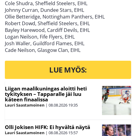
Cole Shudra, Sheffield Steelers, EIHL
Johnny Curran, Dundee Stars, EIHL
Ollie Betteridge, Nottingham Panthers, EIHL
Robert Dowd, Sheffield Steelers, EIHL
Bayley Harewood, Cardiff Devils, EIHL
Logan Neilson, Fife Flyers, EIHL
Josh Waller, Guildford Flames, EIHL
Cade Neilson, Glasgow Clan, EIHL
LUE MYÖS:
Liigan maalikuningas aloitti heti
tykityksen – Tapparalle jäi luu
käteen finaalissa
Lauri Saastamoinen
|
08.08.2026
19:35
Olli Jokisen HIFK: Ei hyvältä näytä
Lauri Saastamoinen
|
08.08.2026
15:57