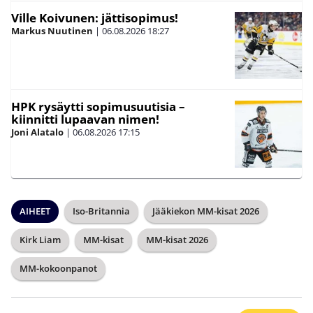
Ville Koivunen: jättisopimus!
Markus Nuutinen
|
06.08.2026
18:27
HPK rysäytti sopimusuutisia –
kiinnitti lupaavan nimen!
Joni Alatalo
|
06.08.2026
17:15
AIHEET
Iso-Britannia
Jääkiekon MM-kisat 2026
Kirk Liam
MM-kisat
MM-kisat 2026
MM-kokoonpanot