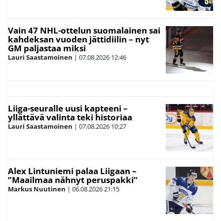
Vain 47 NHL-ottelun suomalainen sai
kahdeksan vuoden jättidiilin – nyt
GM paljastaa miksi
Lauri Saastamoinen
|
07.08.2026
12:46
Liiga-seuralle uusi kapteeni –
yllättävä valinta teki historiaa
Lauri Saastamoinen
|
07.08.2026
10:27
Alex Lintuniemi palaa Liigaan –
”Maailmaa nähnyt peruspakki”
Markus Nuutinen
|
06.08.2026
21:15