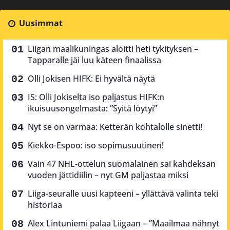
Uusimmat
Liigan maalikuningas aloitti heti tykityksen –
Tapparalle jäi luu käteen finaalissa
Olli Jokisen HIFK: Ei hyvältä näytä
IS: Olli Jokiselta iso paljastus HIFK:n
ikuisuusongelmasta: ”Syitä löytyi”
Nyt se on varmaa: Ketterän kohtalolle sinetti!
Kiekko-Espoo: iso sopimusuutinen!
Vain 47 NHL-ottelun suomalainen sai kahdeksan
vuoden jättidiilin – nyt GM paljastaa miksi
Liiga-seuralle uusi kapteeni – yllättävä valinta teki
historiaa
Alex Lintuniemi palaa Liigaan – ”Maailmaa nähnyt