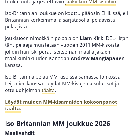
toukokuuta järjestettäviin
jääkiekon MM-kisoihin
.
Iso-Britannian joukkue on koottu pääosin EIHL:ssä, eli
Britannian korkeimmalla sarjatasolla, pelaavista
pelaajista.
Joukkueen nimekkäin pelaaja on
Liam Kirk
. DEL-liigan
tähtipelaaja muistetaan vuoden 2011 MM-kisoista,
jolloin hän iski peräti seitsemän maalia jakaen
maalikuninkuuden Kanadan
Andrew Mangiapanen
kanssa.
Iso-Britannia pelaa MM-kisoissa samassa lohkossa
Leijonien kanssa. Löydät MM-kisojen alkulohkot ja
otteluohjelman
täältä
.
Löydät muiden MM-kisamaiden kokoonpanot
täältä.
Iso-Britannian MM-joukkue 2026
Maalivahdit