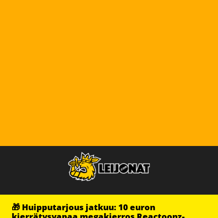
🎁 Huipputarjous jatkuu: 10 euron
kierrätysvapaa megakierros Reactoonz-