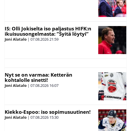
IS: Olli Jokiselta iso paljastus HIFK:n
ikuisuusongelmasta: ”Syitä löytyi”
Joni Alatalo
|
07.08.2026
21:59
Nyt se on varmaa: Ketterän
kohtalolle sinetti!
Joni Alatalo
|
07.08.2026
16:07
Kiekko-Espoo: iso sopimusuutinen!
Joni Alatalo
|
07.08.2026
15:30