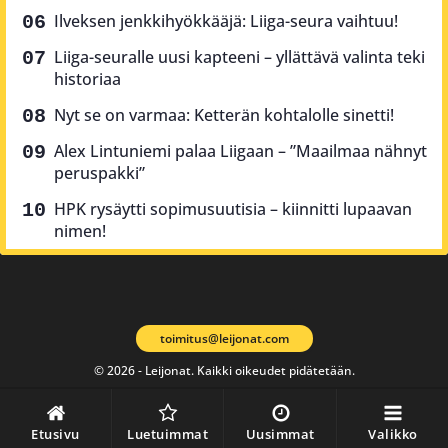
Ilveksen jenkkihyökkääjä: Liiga-seura vaihtuu!
Liiga-seuralle uusi kapteeni – yllättävä valinta teki
historiaa
Nyt se on varmaa: Ketterän kohtalolle sinetti!
Alex Lintuniemi palaa Liigaan – ”Maailmaa nähnyt
peruspakki”
HPK rysäytti sopimusuutisia – kiinnitti lupaavan
nimen!
toimitus@leijonat.com
© 2026 - Leijonat. Kaikki oikeudet pidätetään.
Etusivu
Luetuimmat
Uusimmat
Valikko