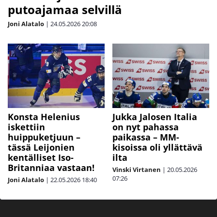
putoajamaa selvillä
Joni Alatalo
|
24.05.2026
20:08
Konsta Helenius
Jukka Jalosen Italia
iskettiin
on nyt pahassa
huippuketjuun –
paikassa – MM-
tässä Leijonien
kisoissa oli yllättävä
kentälliset Iso-
ilta
Britanniaa vastaan!
Vinski Virtanen
|
20.05.2026
07:26
Joni Alatalo
|
22.05.2026
18:40