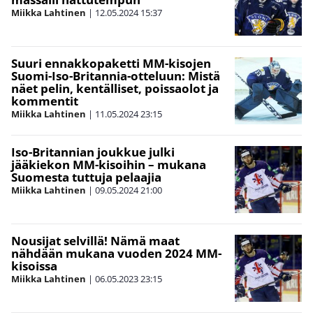
Miikka Lahtinen
|
12.05.2024
15:37
Suuri ennakkopaketti MM-kisojen
Suomi-Iso-Britannia-otteluun: Mistä
näet pelin, kentälliset, poissaolot ja
kommentit
Miikka Lahtinen
|
11.05.2024
23:15
Iso-Britannian joukkue julki
jääkiekon MM-kisoihin – mukana
Suomesta tuttuja pelaajia
Miikka Lahtinen
|
09.05.2024
21:00
Nousijat selvillä! Nämä maat
nähdään mukana vuoden 2024 MM-
kisoissa
Miikka Lahtinen
|
06.05.2023
23:15