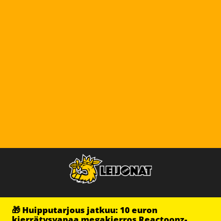
🎁 Huipputarjous jatkuu: 10 euron
kierrätysvapaa megakierros Reactoonz-