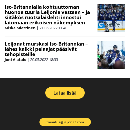
Iso-Britannialla kohtuuttoman
huonoa tuuria Leijonia vastaan – ja
siitäkös ruotsalaislehti innostui
latomaan erikoisen näkemyksen
Miska Miettinen
|
21.05.2022
11:40
Leijonat murskasi Iso-Britannian –
lähes kaikki pelaajat pääsivät
tehopisteille
Joni Alatalo
|
20.05.2022
18:33
Lataa lisää
toimitus@leijonat.com