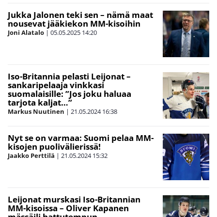
Jukka Jalonen teki sen – nämä maat
nousevat jääkiekon MM-kisoihin
Joni Alatalo
|
05.05.2025
14:20
Iso-Britannia pelasti Leijonat –
sankaripelaaja vinkkasi
suomalaisille: ”Jos joku haluaa
tarjota kaljat…”
Markus Nuutinen
|
21.05.2024
16:38
Nyt se on varmaa: Suomi pelaa MM-
kisojen puolivälierissä!
Jaakko Perttilä
|
21.05.2024
15:32
Leijonat murskasi Iso-Britannian
MM-kisoissa – Oliver Kapanen
mässäili hattutempun