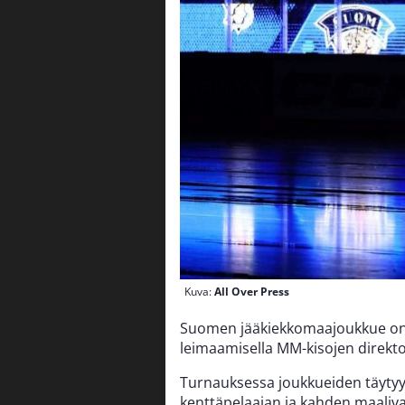
Kuva:
All Over Press
Suomen jääkiekkomaajoukkue on
leimaamisella MM-kisojen direkt
Turnauksessa joukkueiden täytyy
kenttäpelaajan ja kahden maaliva