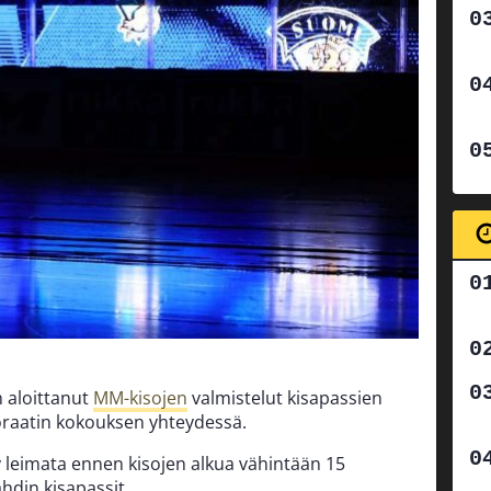
 aloittanut
MM-kisojen
valmistelut kisapassien
oraatin kokouksen yhteydessä.
 leimata ennen kisojen alkua vähintään 15
hdin kisapassit.