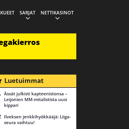
KUEET
SARJAT
NETTIKASINOT
egakierros
Luetuimmat
Ässät julkisti kapteenistonsa –
Leijonien MM-mitalistista uusi
kippari
Ilveksen jenkkihyökkääjä: Liiga-
seura vaihtuu!