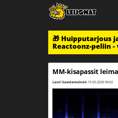
🎁 Huipputarjous 
Reactoonz-peliin - 
MM-kisapassit leima
Lauri Saastamoinen
15.05.2026
09:02