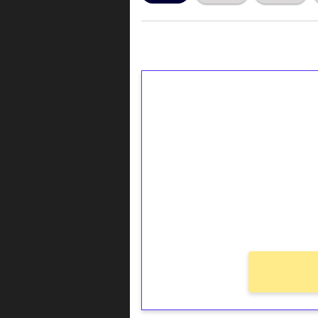
1€ = 10€ arvosta 
kierrätystä!
Talleta 1€
Saat heti 50 ilmaiskierr
kierros)!
Ei kierrätysvaatimusta!