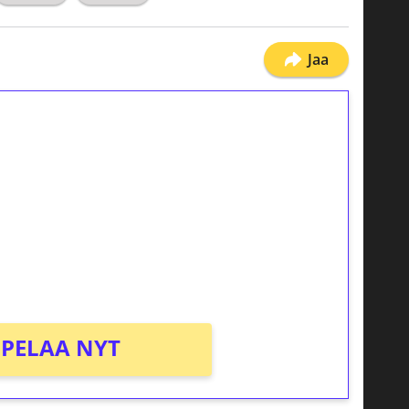
Jaa
ilmaiskierroksia ilman
osta Tuohi 1000 -peliin (arvo 0,20€ per
PELAA NYT