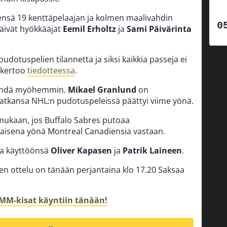
eensä 19 kenttäpelaajan ja kolmen maalivahdin
jäivät hyökkääjät
Eemil Erholtz
ja
Sami Päivärinta
dotuspelien tilannetta ja siksi kaikkia passeja ei
kertoo
tiedotteessa
.
 nähdä myöhemmin.
Mikael Granlund
on
matkansa NHL:n pudotuspeleissä päättyi viime yönä.
 mukaan, jos Buffalo Sabres putoaa
aisena yönä Montreal Canadiensia vastaan.
da käyttöönsä
Oliver Kapasen
ja
Patrik Laineen
.
 ottelu on tänään perjantaina klo 17.20 Saksaa
MM-kisat käyntiin tänään!