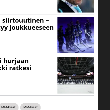
 siirtouutinen –
ttyy joukkueeseen
i hurjaan
kki ratkesi
MM-kisat
MM-kisat