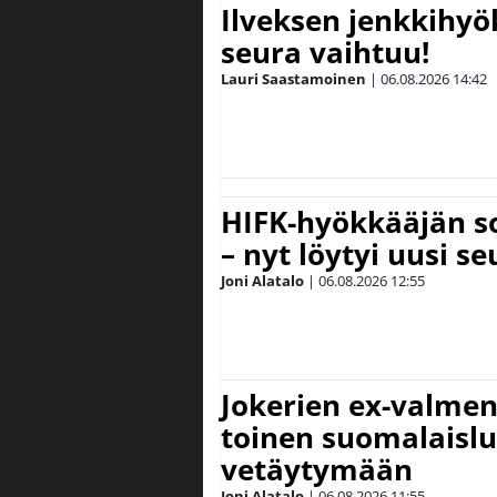
Ilveksen jenkkihyök
seura vaihtuu!
Lauri Saastamoinen
|
06.08.2026
14:42
HIFK-hyökkääjän s
– nyt löytyi uusi se
Joni Alatalo
|
06.08.2026
12:55
Jokerien ex-valment
toinen suomalaislu
vetäytymään
Joni Alatalo
|
06.08.2026
11:55