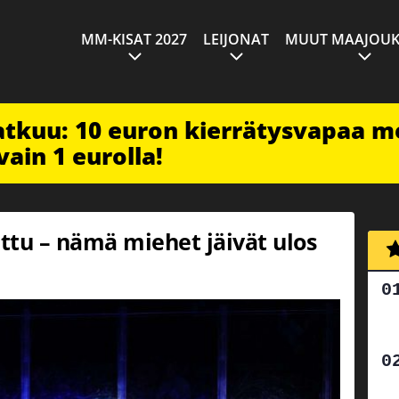
MM-KISAT 2027
LEIJONAT
MUUT MAAJOUK
jatkuu: 10 euron kierrätysvapaa m
vain 1 eurolla!
ttu – nämä miehet jäivät ulos