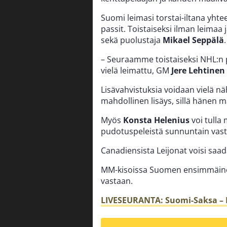
Suomi leimasi torstai-iltana yht
passit. Toistaiseksi ilman leimaa 
sekä puolustaja
Mikael Seppälä
.
– Seuraamme toistaiseksi NHL:n pu
vielä leimattu, GM
Jere Lehtinen
Lisävahvistuksia voidaan vielä
mahdollinen lisäys, sillä hänen 
Myös
Konsta Helenius
voi tulla
pudotuspeleistä sunnuntain vast
Canadiensista Leijonat voisi saa
MM-kisoissa Suomen ensimmäinen
vastaan.
LIVESEURANTA: Suomi-Saksa – 