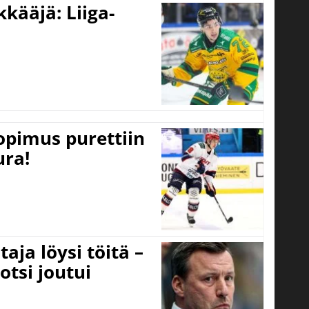
kääjä: Liiga-
opimus purettiin
ura!
aja löysi töitä –
otsi joutui