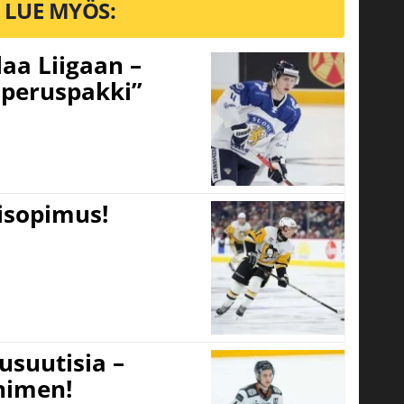
LUE MYÖS:
aa Liigaan –
peruspakki”
tisopimus!
usuutisia –
 nimen!