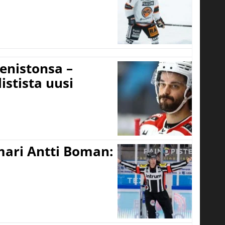
eenistonsa –
istista uusi
mari Antti Boman: