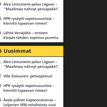
Alex Lintuniemi palaa Liigaan –
”Maailmaa nähnyt peruspakki”
HPK rysäytti sopimusuutisia –
kiinnitti lupaavan nimen!
Lähtö Venäjältä – entisen
Kärpät-tähden sopimus purettu
Uusimmat
Alex Lintuniemi palaa Liigaan –
”Maailmaa nähnyt peruspakki”
Ville Koivunen: jättisopimus!
HPK rysäytti sopimusuutisia –
kiinnitti lupaavan nimen!
Ässät julkisti kapteenistonsa –
Leijonien MM-mitalistista uusi