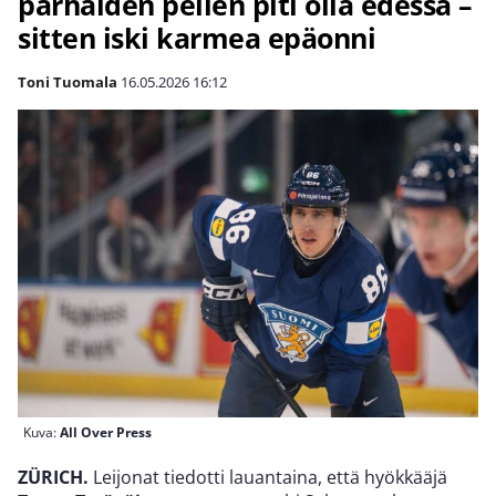
parhaiden pelien piti olla edessä –
sitten iski karmea epäonni
Toni Tuomala
16.05.2026
16:12
Kuva:
All Over Press
ZÜRICH.
Leijonat tiedotti lauantaina, että hyökkääjä