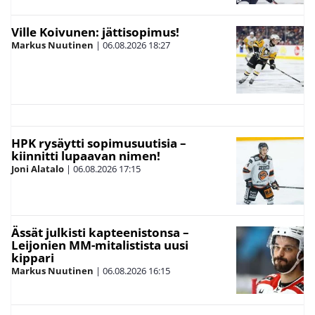
Ville Koivunen: jättisopimus!
Markus Nuutinen
|
06.08.2026
18:27
HPK rysäytti sopimusuutisia –
kiinnitti lupaavan nimen!
Joni Alatalo
|
06.08.2026
17:15
Ässät julkisti kapteenistonsa –
Leijonien MM-mitalistista uusi
kippari
Markus Nuutinen
|
06.08.2026
16:15