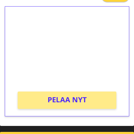
1€ = 10€ arvosta
ilmaiskierroksia ilman
kierrätystä!
Talleta 1€
Saat heti 50 ilmaiskierrosta Tuohi 1000 -
peliin (arvo 0,20€ per kierros)!
Ei kierrätysvaatimusta!
PELAA NYT