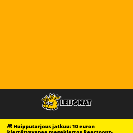
🎁 Huipputarjous jatkuu: 10 euron
kierrätysvapaa megakierros Reactoonz-