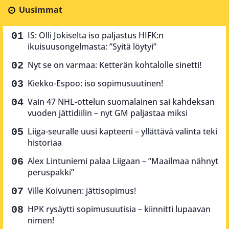
Uusimmat
IS: Olli Jokiselta iso paljastus HIFK:n
ikuisuusongelmasta: ”Syitä löytyi”
Nyt se on varmaa: Ketterän kohtalolle sinetti!
Kiekko-Espoo: iso sopimusuutinen!
Vain 47 NHL-ottelun suomalainen sai kahdeksan
vuoden jättidiilin – nyt GM paljastaa miksi
Liiga-seuralle uusi kapteeni – yllättävä valinta teki
historiaa
Alex Lintuniemi palaa Liigaan – ”Maailmaa nähnyt
peruspakki”
Ville Koivunen: jättisopimus!
HPK rysäytti sopimusuutisia – kiinnitti lupaavan
nimen!