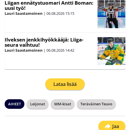
Liigan ennätystuomari Antti Boman:
uusi työ!
Lauri Saastamoinen
|
06.08.2026
15:15
Ilveksen jenkkihyökkääjä: Liiga-
seura vaihtuu!
Lauri Saastamoinen
|
06.08.2026
14:42
Lataa lisää
AIHEET
Leijonat
MM-kisat
Teräväinen Teuvo
Jaa