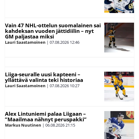
Vain 47 NHL-ottelun suomalainen sai
kahdeksan vuoden jättidiilin – nyt
GM paljastaa miksi
Lauri Saastamoinen
|
07.08.2026
12:46
Liiga-seuralle uusi kapteeni –
yllättävä valinta teki historiaa
Lauri Saastamoinen
|
07.08.2026
10:27
Alex Lintuniemi palaa Liigaan –
”Maailmaa nähnyt peruspakki”
Markus Nuutinen
|
06.08.2026
21:15