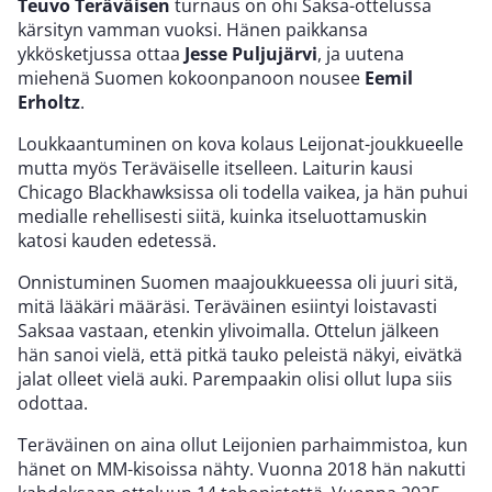
Teuvo Teräväisen
turnaus on ohi Saksa-ottelussa
kärsityn vamman vuoksi. Hänen paikkansa
ykkösketjussa ottaa
Jesse Puljujärvi
, ja uutena
miehenä Suomen kokoonpanoon nousee
Eemil
Erholtz
.
Loukkaantuminen on kova kolaus Leijonat-joukkueelle
mutta myös Teräväiselle itselleen. Laiturin kausi
Chicago Blackhawksissa oli todella vaikea, ja hän puhui
medialle rehellisesti siitä, kuinka itseluottamuskin
katosi kauden edetessä.
Onnistuminen Suomen maajoukkueessa oli juuri sitä,
mitä lääkäri määräsi. Teräväinen esiintyi loistavasti
Saksaa vastaan, etenkin ylivoimalla. Ottelun jälkeen
hän sanoi vielä, että pitkä tauko peleistä näkyi, eivätkä
jalat olleet vielä auki. Parempaakin olisi ollut lupa siis
odottaa.
Teräväinen on aina ollut Leijonien parhaimmistoa, kun
hänet on MM-kisoissa nähty. Vuonna 2018 hän nakutti