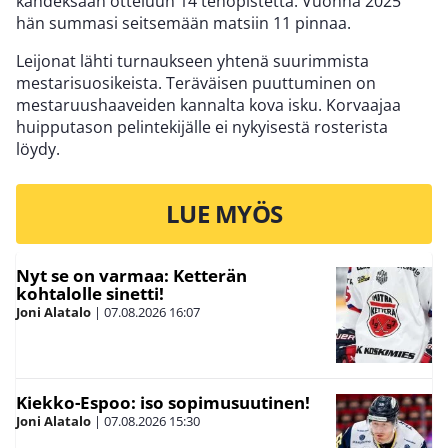
kahdeksaan otteluun 14 tehopistettä. Vuonna 2025
hän summasi seitsemään matsiin 11 pinnaa.
Leijonat lähti turnaukseen yhtenä suurimmista
mestarisuosikeista. Teräväisen puuttuminen on
mestaruushaaveiden kannalta kova isku. Korvaajaa
huipputason pelintekijälle ei nykyisestä rosterista
löydy.
LUE MYÖS
Nyt se on varmaa: Ketterän
kohtalolle sinetti!
Joni Alatalo
|
07.08.2026
16:07
Kiekko-Espoo: iso sopimusuutinen!
Joni Alatalo
|
07.08.2026
15:30