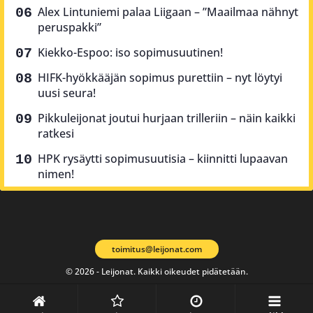
Alex Lintuniemi palaa Liigaan – ”Maailmaa nähnyt
peruspakki”
Kiekko-Espoo: iso sopimusuutinen!
HIFK-hyökkääjän sopimus purettiin – nyt löytyi
uusi seura!
Pikkuleijonat joutui hurjaan trilleriin – näin kaikki
ratkesi
HPK rysäytti sopimusuutisia – kiinnitti lupaavan
nimen!
toimitus@leijonat.com
© 2026 - Leijonat. Kaikki oikeudet pidätetään.