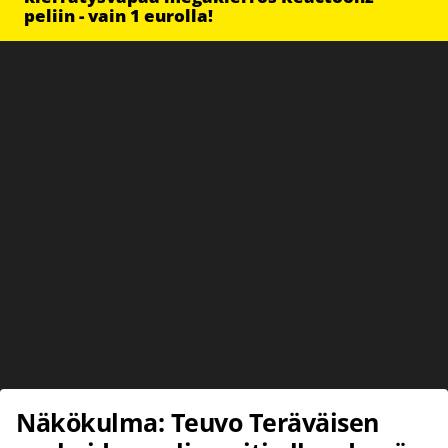
peliin - vain 1 eurolla!
Näkökulma: Teuvo Teräväisen