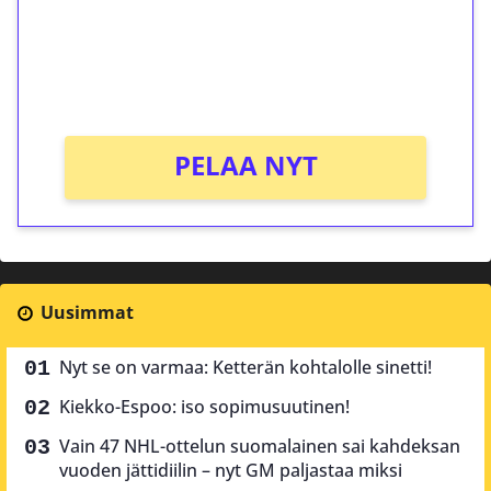
Saat heti 50 ilmaiskierrosta Tuohi 1000 -
peliin (arvo 0,20€ per kierros)!
Ei kierrätysvaatimusta!
PELAA NYT
Uusimmat
Nyt se on varmaa: Ketterän kohtalolle sinetti!
Kiekko-Espoo: iso sopimusuutinen!
Vain 47 NHL-ottelun suomalainen sai kahdeksan
vuoden jättidiilin – nyt GM paljastaa miksi