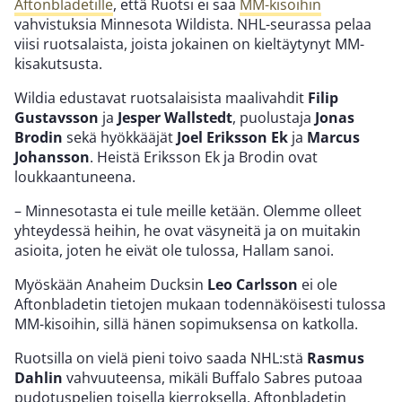
Aftonbladetille
, että Ruotsi ei saa
MM-kisoihin
vahvistuksia Minnesota Wildista. NHL-seurassa pelaa
viisi ruotsalaista, joista jokainen on kieltäytynyt MM-
kisakutsusta.
Wildia edustavat ruotsalaisista maalivahdit
Filip
Gustavsson
ja
Jesper Wallstedt
, puolustaja
Jonas
Brodin
sekä hyökkääjät
Joel Eriksson Ek
ja
Marcus
Johansson
. Heistä Eriksson Ek ja Brodin ovat
loukkaantuneena.
– Minnesotasta ei tule meille ketään. Olemme olleet
yhteydessä heihin, he ovat väsyneitä ja on muitakin
asioita, joten he eivät ole tulossa, Hallam sanoi.
Myöskään Anaheim Ducksin
Leo Carlsson
ei ole
Aftonbladetin tietojen mukaan todennäköisesti tulossa
MM-kisoihin, sillä hänen sopimuksensa on katkolla.
Ruotsilla on vielä pieni toivo saada NHL:stä
Rasmus
Dahlin
vahvuuteensa, mikäli Buffalo Sabres putoaa
pudotuspelien toisella kierroksella. Aftonbladetin