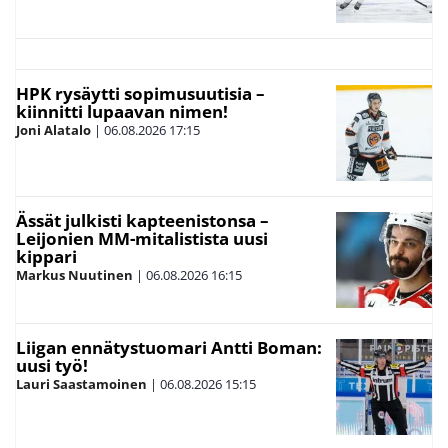
HPK rysäytti sopimusuutisia –
kiinnitti lupaavan nimen!
Joni Alatalo
|
06.08.2026
17:15
Ässät julkisti kapteenistonsa –
Leijonien MM-mitalistista uusi
kippari
Markus Nuutinen
|
06.08.2026
16:15
Liigan ennätystuomari Antti Boman:
uusi työ!
Lauri Saastamoinen
|
06.08.2026
15:15