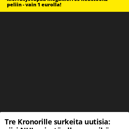
peliin - vain 1 eurolla!
Tre Kronorille surkeita uutisia: