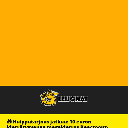
🎁 Huipputarjous jatkuu: 10 euron
kierrätysvapaa megakierros Reactoonz-