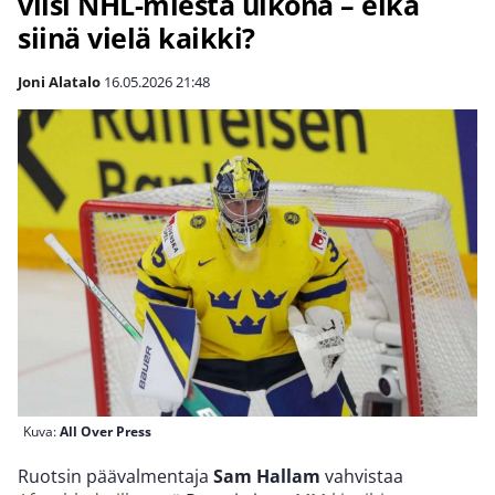
viisi NHL-miestä ulkona – eikä
siinä vielä kaikki?
Joni Alatalo
16.05.2026
21:48
Kuva:
All Over Press
Ruotsin päävalmentaja
Sam Hallam
vahvistaa