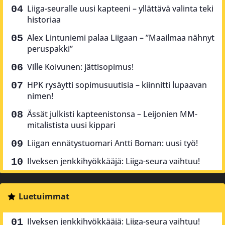
Liiga-seuralle uusi kapteeni – yllättävä valinta teki
historiaa
Alex Lintuniemi palaa Liigaan – ”Maailmaa nähnyt
peruspakki”
Ville Koivunen: jättisopimus!
HPK rysäytti sopimusuutisia – kiinnitti lupaavan
nimen!
Ässät julkisti kapteenistonsa – Leijonien MM-
mitalistista uusi kippari
Liigan ennätystuomari Antti Boman: uusi työ!
Ilveksen jenkkihyökkääjä: Liiga-seura vaihtuu!
Luetuimmat
Ilveksen jenkkihyökkääjä: Liiga-seura vaihtuu!