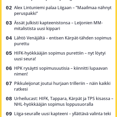
Alex Lintuniemi palaa Liigaan – ”Maailmaa nähnyt
peruspakki”
Ässät julkisti kapteenistonsa – Leijonien MM-
mitalistista uusi kippari
Lähtö Venäjältä – entisen Kärpät-tähden sopimus
purettu
HIFK-hyökkääjän sopimus purettiin – nyt löytyi
uusi seura!
HPK rysäytti sopimusuutisia – kiinnitti lupaavan
nimen!
Pikkuleijonat joutui hurjaan trilleriin – näin kaikki
ratkesi
Urheilucast: HIFK, Tappara, Kärpät ja TPS kisassa –
NHL-hyökkääjän sopimus loppusuoralla
Liiga-seuralle uusi kapteeni – yllättävä valinta teki