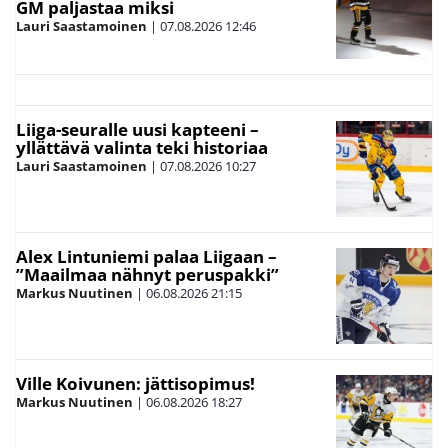
GM paljastaa miksi
Lauri Saastamoinen
|
07.08.2026
12:46
Liiga-seuralle uusi kapteeni –
yllättävä valinta teki historiaa
Lauri Saastamoinen
|
07.08.2026
10:27
Alex Lintuniemi palaa Liigaan –
”Maailmaa nähnyt peruspakki”
Markus Nuutinen
|
06.08.2026
21:15
Ville Koivunen: jättisopimus!
Markus Nuutinen
|
06.08.2026
18:27