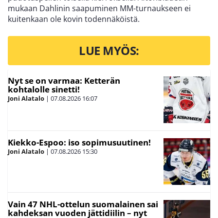
mukaan Dahlinin saapuminen MM-turnaukseen ei
kuitenkaan ole kovin todennäköistä.
LUE MYÖS:
Nyt se on varmaa: Ketterän
kohtalolle sinetti!
Joni Alatalo
|
07.08.2026
16:07
Kiekko-Espoo: iso sopimusuutinen!
Joni Alatalo
|
07.08.2026
15:30
Vain 47 NHL-ottelun suomalainen sai
kahdeksan vuoden jättidiilin – nyt