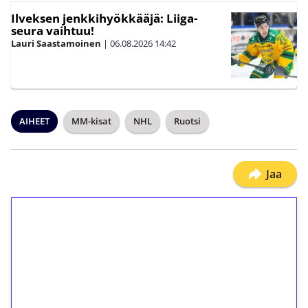
Ilveksen jenkkihyökkääjä: Liiga-
seura vaihtuu!
Lauri Saastamoinen
|
06.08.2026
14:42
AIHEET
MM-kisat
NHL
Ruotsi
Jaa
1€ = 10€ arvosta
ilmaiskierroksia ilman
kierrätystä!
Talleta 1€