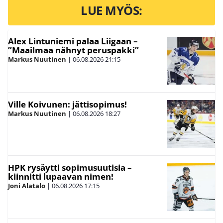
LUE MYÖS:
Alex Lintuniemi palaa Liigaan –
”Maailmaa nähnyt peruspakki”
Markus Nuutinen
|
06.08.2026
21:15
Ville Koivunen: jättisopimus!
Markus Nuutinen
|
06.08.2026
18:27
HPK rysäytti sopimusuutisia –
kiinnitti lupaavan nimen!
Joni Alatalo
|
06.08.2026
17:15