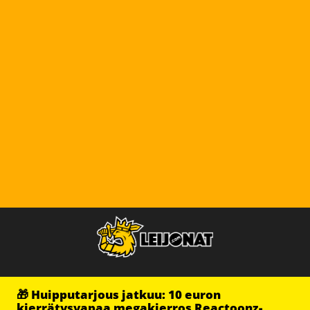
🎁 Huipputarjous jatkuu: 10 euron
kierrätysvapaa megakierros Reactoonz-