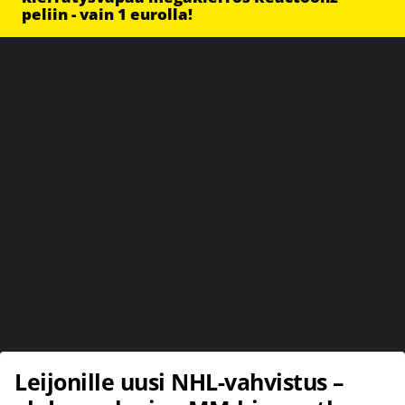
peliin - vain 1 eurolla!
Leijonille uusi NHL-vahvistus –