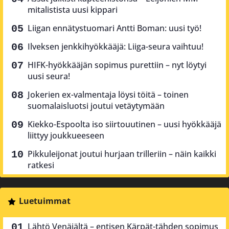
mitalistista uusi kippari
Liigan ennätystuomari Antti Boman: uusi työ!
Ilveksen jenkkihyökkääjä: Liiga-seura vaihtuu!
HIFK-hyökkääjän sopimus purettiin – nyt löytyi
uusi seura!
Jokerien ex-valmentaja löysi töitä – toinen
suomalaisluotsi joutui vetäytymään
Kiekko-Espoolta iso siirtouutinen – uusi hyökkääjä
liittyy joukkueeseen
Pikkuleijonat joutui hurjaan trilleriin – näin kaikki
ratkesi
Luetuimmat
Lähtö Venäjältä – entisen Kärpät-tähden sopimus