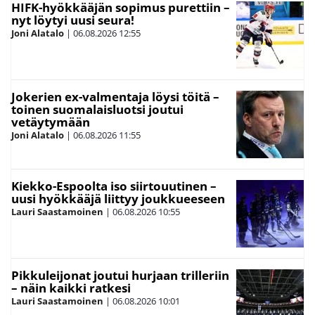
HIFK-hyökkääjän sopimus purettiin –
nyt löytyi uusi seura!
Joni Alatalo
|
06.08.2026
12:55
Jokerien ex-valmentaja löysi töitä –
toinen suomalaisluotsi joutui
vetäytymään
Joni Alatalo
|
06.08.2026
11:55
Kiekko-Espoolta iso siirtouutinen –
uusi hyökkääjä liittyy joukkueeseen
Lauri Saastamoinen
|
06.08.2026
10:55
Pikkuleijonat joutui hurjaan trilleriin
– näin kaikki ratkesi
Lauri Saastamoinen
|
06.08.2026
10:01