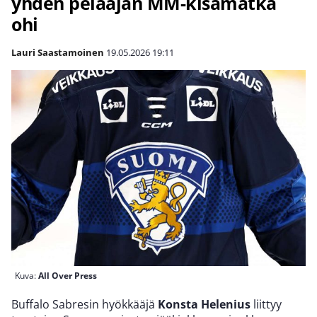
yhden pelaajan MM-kisamatka
ohi
Lauri Saastamoinen
19.05.2026
19:11
Kuva:
All Over Press
Buffalo Sabresin hyökkääjä
Konsta Helenius
liittyy