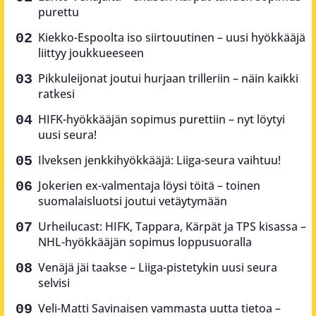
purettu
Kiekko-Espoolta iso siirtouutinen – uusi hyökkääjä
liittyy joukkueeseen
Pikkuleijonat joutui hurjaan trilleriin – näin kaikki
ratkesi
HIFK-hyökkääjän sopimus purettiin – nyt löytyi
uusi seura!
Ilveksen jenkkihyökkääjä: Liiga-seura vaihtuu!
Jokerien ex-valmentaja löysi töitä – toinen
suomalaisluotsi joutui vetäytymään
Urheilucast: HIFK, Tappara, Kärpät ja TPS kisassa –
NHL-hyökkääjän sopimus loppusuoralla
Venäjä jäi taakse – Liiga-pistetykin uusi seura
selvisi
Veli-Matti Savinaisen vammasta uutta tietoa –