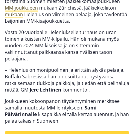
torstaina Suomen miesten jääkiekkomaajoukkueen
MM-joukkueen
mukaan Zürichissä. Jääkiekkoliiton
mukaan
Helenius on viimeinen pelaaja, joka täydentää
Leijonien MM-kisajoukkuetta.
Vasta 20-vuotiaalle Heleniukselle turnaus on uran
toinen aikuisten MM-kilpailu. Hän oli mukana myös
vuoden 2024 MM-kisoissa ja on sittemmin
vakiinnuttanut paikkaansa kansainvälisen tason
pelaajana.
– Helenius on monipuolinen ja erittäin älykäs pelaaja.
Buffalo Sabresissa hän on osoittanut pystyvänsä
ratkaisemaan tiukkoja paikkoja, ja tiedän että pelihaluja
riittää, GM
Jere Lehtinen
kommentoi.
Joukkueen kokoonpanon täydentyminen merkitsee
samalla muutosta MM-leiritykseen:
Sami
Päivärinnalle
kisapaikka ei tällä kertaa auennut, ja hän
palaa takaisin Suomeen.