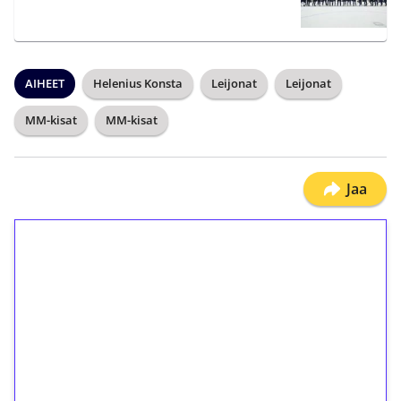
AIHEET
Helenius Konsta
Leijonat
Leijonat
MM-kisat
MM-kisat
Jaa
1€ = 10€ arvosta
ilmaiskierroksia ilman
kierrätystä!
Talleta 1€
Saat heti 50 ilmaiskierrosta Tuohi 1000 -