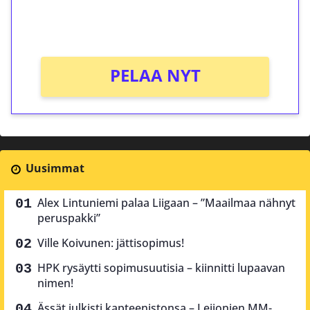
peliin (arvo 0,20€ per kierros)!
Ei kierrätysvaatimusta!
PELAA NYT
Uusimmat
Alex Lintuniemi palaa Liigaan – ”Maailmaa nähnyt
peruspakki”
Ville Koivunen: jättisopimus!
HPK rysäytti sopimusuutisia – kiinnitti lupaavan
nimen!
Ässät julkisti kapteenistonsa – Leijonien MM-