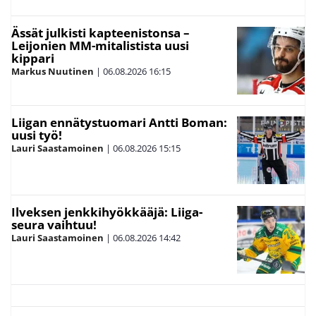
Ässät julkisti kapteenistonsa –
Leijonien MM-mitalistista uusi
kippari
Markus Nuutinen
|
06.08.2026
16:15
Liigan ennätystuomari Antti Boman:
uusi työ!
Lauri Saastamoinen
|
06.08.2026
15:15
Ilveksen jenkkihyökkääjä: Liiga-
seura vaihtuu!
Lauri Saastamoinen
|
06.08.2026
14:42