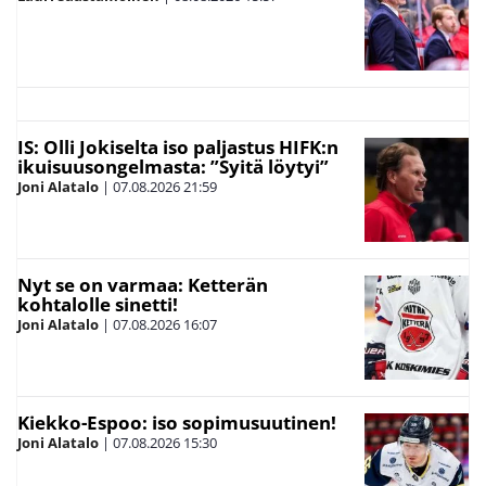
IS: Olli Jokiselta iso paljastus HIFK:n
ikuisuusongelmasta: ”Syitä löytyi”
Joni Alatalo
|
07.08.2026
21:59
Nyt se on varmaa: Ketterän
kohtalolle sinetti!
Joni Alatalo
|
07.08.2026
16:07
Kiekko-Espoo: iso sopimusuutinen!
Joni Alatalo
|
07.08.2026
15:30