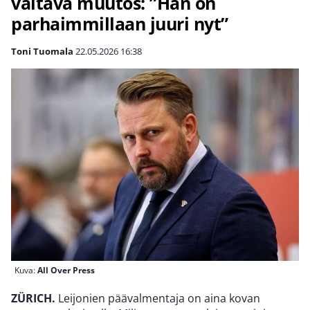
valtava muutos: ”Hän on
parhaimmillaan juuri nyt”
Toni Tuomala
22.05.2026
16:38
Kuva:
All Over Press
ZÜRICH.
Leijonien päävalmentaja on aina kovan