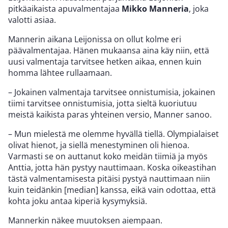
pitkäaikaista apuvalmentajaa
Mikko Manneria
, joka
valotti asiaa.
Mannerin aikana Leijonissa on ollut kolme eri
päävalmentajaa. Hänen mukaansa aina käy niin, että
uusi valmentaja tarvitsee hetken aikaa, ennen kuin
homma lähtee rullaamaan.
– Jokainen valmentaja tarvitsee onnistumisia, jokainen
tiimi tarvitsee onnistumisia, jotta sieltä kuoriutuu
meistä kaikista paras yhteinen versio, Manner sanoo.
– Mun mielestä me olemme hyvällä tiellä. Olympialaiset
olivat hienot, ja siellä menestyminen oli hienoa.
Varmasti se on auttanut koko meidän tiimiä ja myös
Anttia, jotta hän pystyy nauttimaan. Koska oikeastihan
tästä valmentamisesta pitäisi pystyä nauttimaan niin
kuin teidänkin [median] kanssa, eikä vain odottaa, että
kohta joku antaa kiperiä kysymyksiä.
Mannerkin näkee muutoksen aiempaan.