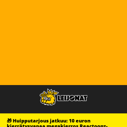
🎁 Huipputarjous jatkuu: 10 euron
kierrätysvapaa megakierros Reactoonz-