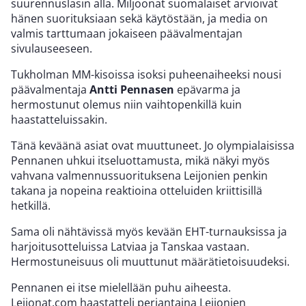
suurennuslasin alla. Miljoonat suomalaiset arvioivat
hänen suorituksiaan sekä käytöstään, ja media on
valmis tarttumaan jokaiseen päävalmentajan
sivulauseeseen.
Tukholman MM-kisoissa isoksi puheenaiheeksi nousi
päävalmentaja
Antti Pennasen
epävarma ja
hermostunut olemus niin vaihtopenkillä kuin
haastatteluissakin.
Tänä keväänä asiat ovat muuttuneet. Jo olympialaisissa
Pennanen uhkui itseluottamusta, mikä näkyi myös
vahvana valmennussuorituksena Leijonien penkin
takana ja nopeina reaktioina otteluiden kriittisillä
hetkillä.
Sama oli nähtävissä myös kevään EHT-turnauksissa ja
harjoitusotteluissa Latviaa ja Tanskaa vastaan.
Hermostuneisuus oli muuttunut määrätietoisuudeksi.
Pennanen ei itse mielellään puhu aiheesta.
Leijonat.com haastatteli perjantaina Leijonien