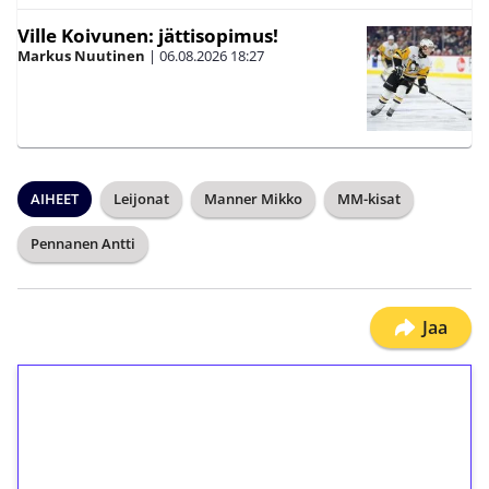
Ville Koivunen: jättisopimus!
Markus Nuutinen
|
06.08.2026
18:27
AIHEET
Leijonat
Manner Mikko
MM-kisat
Pennanen Antti
Jaa
1€ = 10€ arvosta
ilmaiskierroksia ilman
kierrätystä!