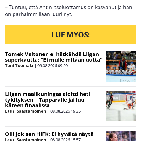
– Tuntuu, että Antin itseluottamus on kasvanut ja hän
on parhaimmillaan juuri nyt.
LUE MYÖS:
Tomek Valtonen ei hätkähdä Liigan
superkautta: ”Ei mulle mitään uutta”
Toni Tuomala
|
09.08.2026
09:20
Liigan maalikuningas aloitti heti
tykityksen – Tapparalle jäi luu
käteen finaalissa
Lauri Saastamoinen
|
08.08.2026
19:35
Olli Jokisen HIFK: Ei hyvältä näytä
Lauri Saastamoinen
|
08.08.2026
15:57