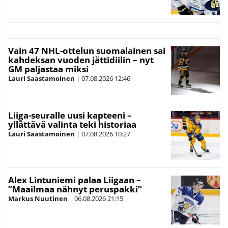
Vain 47 NHL-ottelun suomalainen sai
kahdeksan vuoden jättidiilin – nyt
GM paljastaa miksi
Lauri Saastamoinen
|
07.08.2026
12:46
Liiga-seuralle uusi kapteeni –
yllättävä valinta teki historiaa
Lauri Saastamoinen
|
07.08.2026
10:27
Alex Lintuniemi palaa Liigaan –
”Maailmaa nähnyt peruspakki”
Markus Nuutinen
|
06.08.2026
21:15