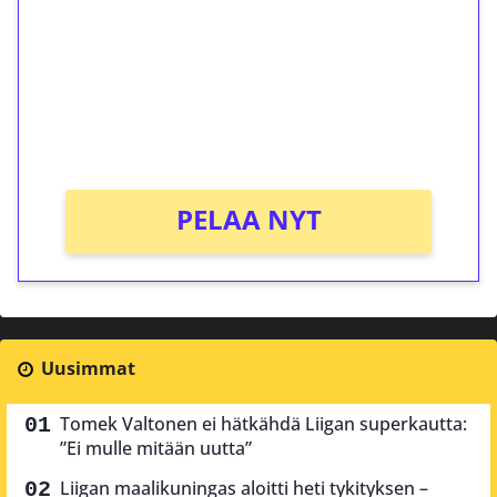
Talleta 1€
Saat heti 50 ilmaiskierrosta Tuohi 1000 -
peliin (arvo 0,20€ per kierros)!
Ei kierrätysvaatimusta!
PELAA NYT
Uusimmat
Tomek Valtonen ei hätkähdä Liigan superkautta:
”Ei mulle mitään uutta”
Liigan maalikuningas aloitti heti tykityksen –