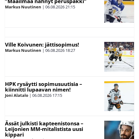
”Maailmaa nähnyt peruspakki”
Markus Nuutinen
|
06.08.2026
21:15
Ville Koivunen: jättisopimus!
Markus Nuutinen
|
06.08.2026
18:27
HPK rysäytti sopimusuutisia –
kiinnitti lupaavan nimen!
Joni Alatalo
|
06.08.2026
17:15
Ässät julkisti kapteenistonsa –
Leijonien MM-mitalistista uusi
kippari