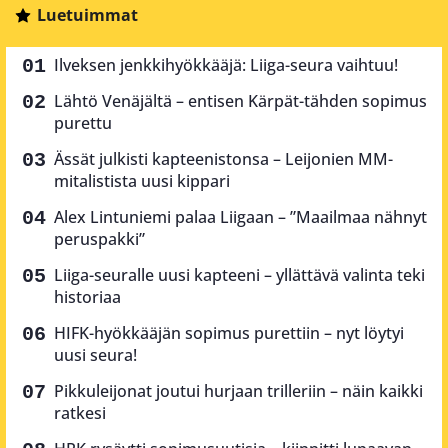
Luetuimmat
Ilveksen jenkkihyökkääjä: Liiga-seura vaihtuu!
Lähtö Venäjältä – entisen Kärpät-tähden sopimus
purettu
Ässät julkisti kapteenistonsa – Leijonien MM-
mitalistista uusi kippari
Alex Lintuniemi palaa Liigaan – ”Maailmaa nähnyt
peruspakki”
Liiga-seuralle uusi kapteeni – yllättävä valinta teki
historiaa
HIFK-hyökkääjän sopimus purettiin – nyt löytyi
uusi seura!
Pikkuleijonat joutui hurjaan trilleriin – näin kaikki
ratkesi