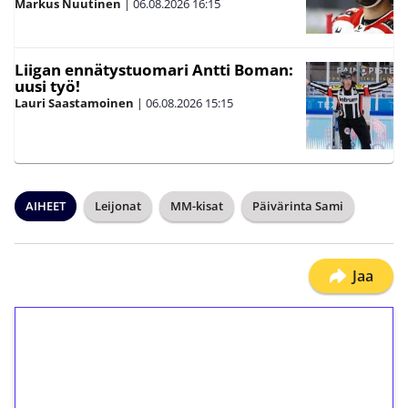
Markus Nuutinen
|
06.08.2026
16:15
Liigan ennätystuomari Antti Boman:
uusi työ!
Lauri Saastamoinen
|
06.08.2026
15:15
AIHEET
Leijonat
MM-kisat
Päivärinta Sami
Jaa
1€ = 10€ arvosta
ilmaiskierroksia ilman
kierrätystä!