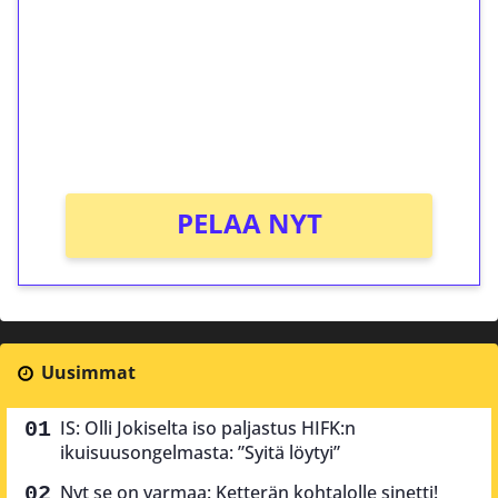
Talleta 1€
Saat heti 50 ilmaiskierrosta Tuohi 1000 -
peliin (arvo 0,20€ per kierros)!
Ei kierrätysvaatimusta!
PELAA NYT
Uusimmat
IS: Olli Jokiselta iso paljastus HIFK:n
ikuisuusongelmasta: ”Syitä löytyi”
Nyt se on varmaa: Ketterän kohtalolle sinetti!