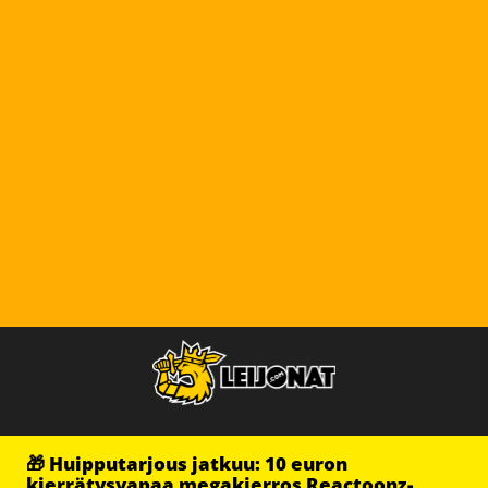
🎁 Huipputarjous jatkuu: 10 euron
kierrätysvapaa megakierros Reactoonz-