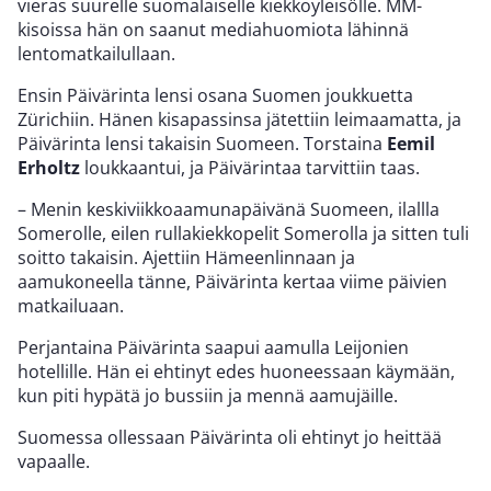
vieras suurelle suomalaiselle kiekkoyleisölle. MM-
kisoissa hän on saanut mediahuomiota lähinnä
lentomatkailullaan.
Ensin Päivärinta lensi osana Suomen joukkuetta
Zürichiin. Hänen kisapassinsa jätettiin leimaamatta, ja
Päivärinta lensi takaisin Suomeen. Torstaina
Eemil
Erholtz
loukkaantui, ja Päivärintaa tarvittiin taas.
– Menin keskiviikkoaamunapäivänä Suomeen, ilallla
Somerolle, eilen rullakiekkopelit Somerolla ja sitten tuli
soitto takaisin. Ajettiin Hämeenlinnaan ja
aamukoneella tänne, Päivärinta kertaa viime päivien
matkailuaan.
Perjantaina Päivärinta saapui aamulla Leijonien
hotellille. Hän ei ehtinyt edes huoneessaan käymään,
kun piti hypätä jo bussiin ja mennä aamujäille.
Suomessa ollessaan Päivärinta oli ehtinyt jo heittää
vapaalle.