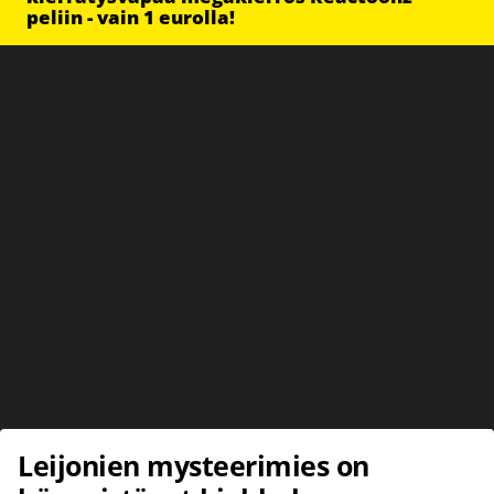
peliin - vain 1 eurolla!
Leijonien mysteerimies on