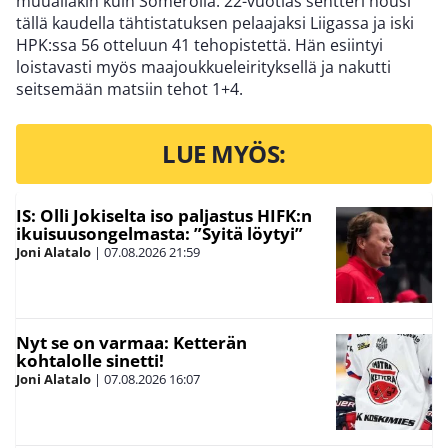
muuallakin kuin Somerolla. 22-vuotias sentteri nousi
tällä kaudella tähtistatuksen pelaajaksi Liigassa ja iski
HPK:ssa 56 otteluun 41 tehopistettä. Hän esiintyi
loistavasti myös maajoukkueleirityksellä ja nakutti
seitsemään matsiin tehot 1+4.
LUE MYÖS:
IS: Olli Jokiselta iso paljastus HIFK:n
ikuisuusongelmasta: ”Syitä löytyi”
Joni Alatalo
|
07.08.2026
21:59
Nyt se on varmaa: Ketterän
kohtalolle sinetti!
Joni Alatalo
|
07.08.2026
16:07