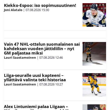
Kiekko-Espoo: iso sopimusuutinen!
Joni Alatalo
|
07.08.2026
15:30
Vain 47 NHL-ottelun suomalainen sai
kahdeksan vuoden jättidiilin – nyt
GM paljastaa miksi
Lauri Saastamoinen
|
07.08.2026
12:46
Liiga-seuralle uusi kapteeni –
yllättävä valinta teki historiaa
Lauri Saastamoinen
|
07.08.2026
10:27
Alex Lintuniemi palaa Liigaan –