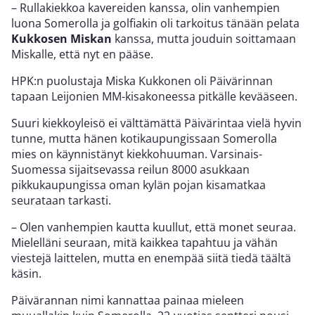
– Rullakiekkoa kavereiden kanssa, olin vanhempien
luona Somerolla ja golfiakin oli tarkoitus tänään pelata
Kukkosen Miskan
kanssa, mutta jouduin soittamaan
Miskalle, että nyt en pääse.
HPK:n puolustaja Miska Kukkonen oli Päivärinnan
tapaan Leijonien MM-kisakoneessa pitkälle kevääseen.
Suuri kiekkoyleisö ei välttämättä Päivärintaa vielä hyvin
tunne, mutta hänen kotikaupungissaan Somerolla
mies on käynnistänyt kiekkohuuman. Varsinais-
Suomessa sijaitsevassa reilun 8000 asukkaan
pikkukaupungissa oman kylän pojan kisamatkaa
seurataan tarkasti.
– Olen vanhempien kautta kuullut, että monet seuraa.
Mielelläni seuraan, mitä kaikkea tapahtuu ja vähän
viestejä laittelen, mutta en enempää siitä tiedä täältä
käsin.
Päivärannan nimi kannattaa painaa mieleen