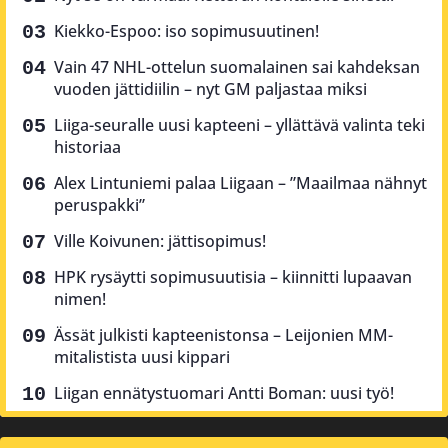
Kiekko-Espoo: iso sopimusuutinen!
Vain 47 NHL-ottelun suomalainen sai kahdeksan
vuoden jättidiilin – nyt GM paljastaa miksi
Liiga-seuralle uusi kapteeni – yllättävä valinta teki
historiaa
Alex Lintuniemi palaa Liigaan – ”Maailmaa nähnyt
peruspakki”
Ville Koivunen: jättisopimus!
HPK rysäytti sopimusuutisia – kiinnitti lupaavan
nimen!
Ässät julkisti kapteenistonsa – Leijonien MM-
mitalistista uusi kippari
Liigan ennätystuomari Antti Boman: uusi työ!