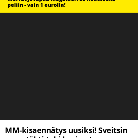
peliin - vain 1 eurolla!
MM-kisaennätys uusiksi! Sveitsin