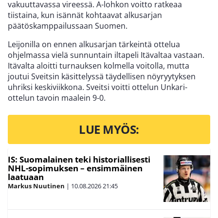
vakuuttavassa vireessä. A-lohkon voitto ratkeaa
tiistaina, kun isännät kohtaavat alkusarjan
päätöskamppailussaan Suomen.
Leijonilla on ennen alkusarjan tärkeintä ottelua
ohjelmassa vielä sunnuntain iltapeli Itävaltaa vastaan.
Itävalta aloitti turnauksen kolmella voitolla, mutta
joutui Sveitsin käsittelyssä täydellisen nöyryytyksen
uhriksi keskiviikkona. Sveitsi voitti ottelun Unkari-
ottelun tavoin maalein 9-0.
LUE MYÖS:
IS: Suomalainen teki historiallisesti
NHL-sopimuksen – ensimmäinen
laatuaan
Markus Nuutinen
|
10.08.2026
21:45