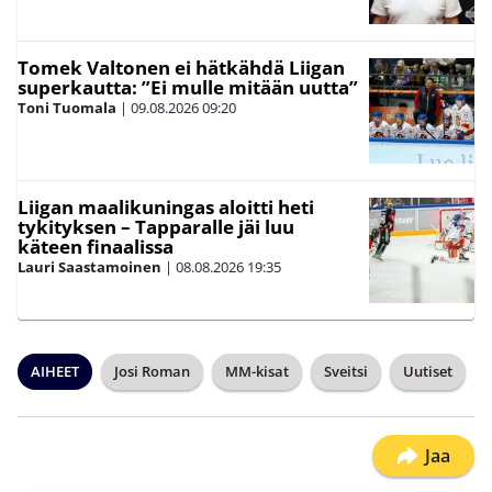
Tomek Valtonen ei hätkähdä Liigan
superkautta: ”Ei mulle mitään uutta”
Toni Tuomala
|
09.08.2026
09:20
Liigan maalikuningas aloitti heti
tykityksen – Tapparalle jäi luu
käteen finaalissa
Lauri Saastamoinen
|
08.08.2026
19:35
AIHEET
Josi Roman
MM-kisat
Sveitsi
Uutiset
Jaa