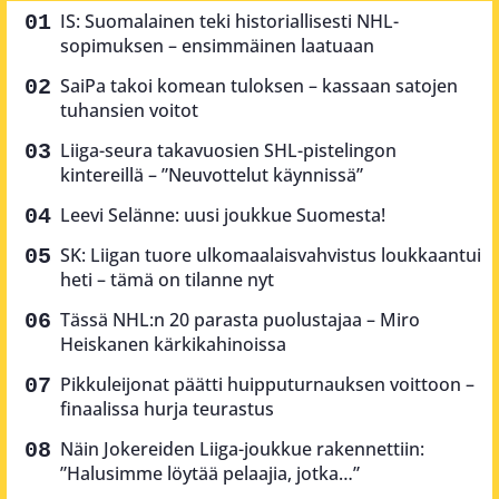
IS: Suomalainen teki historiallisesti NHL-
sopimuksen – ensimmäinen laatuaan
SaiPa takoi komean tuloksen – kassaan satojen
tuhansien voitot
Liiga-seura takavuosien SHL-pistelingon
kintereillä – ”Neuvottelut käynnissä”
Leevi Selänne: uusi joukkue Suomesta!
SK: Liigan tuore ulkomaalaisvahvistus loukkaantui
heti – tämä on tilanne nyt
Tässä NHL:n 20 parasta puolustajaa – Miro
Heiskanen kärkikahinoissa
Pikkuleijonat päätti huipputurnauksen voittoon –
finaalissa hurja teurastus
Näin Jokereiden Liiga-joukkue rakennettiin:
”Halusimme löytää pelaajia, jotka…”