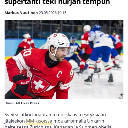
supertähti teki hurjan tempun
Markus Nuutinen
23.05.2026
19:15
Kuva:
All Over Press
Sveitsi jatkoi lauantaina murskaavia esityksiään
jääkiekon
MM-kisoissa
moukaroimalla Unkarin
helteisessä Zürichissa. Kanadan ja Suomen ohella