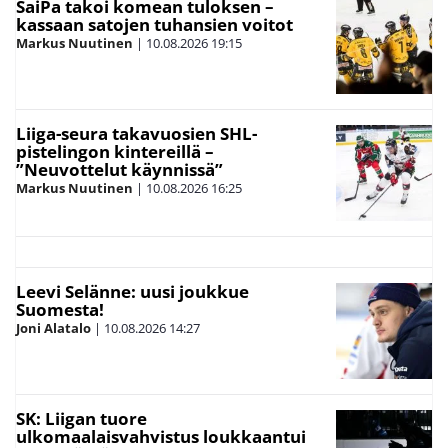
SaiPa takoi komean tuloksen –
kassaan satojen tuhansien voitot
Markus Nuutinen
|
10.08.2026
19:15
Liiga-seura takavuosien SHL-
pistelingon kintereillä –
”Neuvottelut käynnissä”
Markus Nuutinen
|
10.08.2026
16:25
Leevi Selänne: uusi joukkue
Suomesta!
Joni Alatalo
|
10.08.2026
14:27
SK: Liigan tuore
ulkomaalaisvahvistus loukkaantui