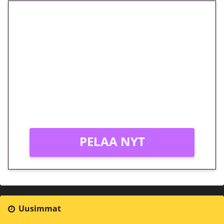
🎁 Huipputarjous jatkuu: 10
euron kierrätysvapaa
megakierros Reactoonz-
peliin – vain 1 eurolla!
Peli: Reactoonz
Vain uusille asiakkaille!
PELAA NYT
Uusimmat