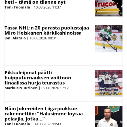
heti – tämä on tilanne nyt
Toni Tuomala
|
10.08.2026
11:37
Tässä NHL:n 20 parasta puolustajaa –
Miro Heiskanen kärkikahinoissa
Joni Alatalo
|
10.08.2026
08:01
Pikkuleijonat päätti
huipputurnauksen voittoon –
finaalissa hurja teurastus
Markus Nuutinen
|
09.08.2026
17:12
Näin Jokereiden Liiga-joukkue
rakennettiin: ”Halusimme löytää
pelaajia, jotka…”
Toni Tuomala
|
09.08.2026
11:43