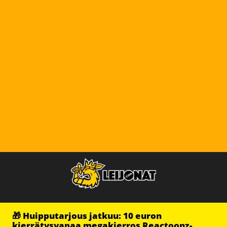
🎁 Huipputarjous jatkuu: 10 euron
kierrätysvapaa megakierros Reactoonz-