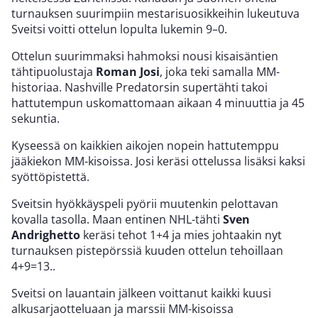
turnauksen suurimpiin mestarisuosikkeihin lukeutuva
Sveitsi voitti ottelun lopulta lukemin 9–0.
Ottelun suurimmaksi hahmoksi nousi kisaisäntien
tähtipuolustaja
Roman Josi
, joka teki samalla MM-
historiaa. Nashville Predatorsin supertähti takoi
hattutempun uskomattomaan aikaan 4 minuuttia ja 45
sekuntia.
Kyseessä on kaikkien aikojen nopein hattutemppu
jääkiekon MM-kisoissa. Josi keräsi ottelussa lisäksi kaksi
syöttöpistettä.
Sveitsin hyökkäyspeli pyörii muutenkin pelottavan
kovalla tasolla. Maan entinen NHL-tähti
Sven
Andrighetto
keräsi tehot 1+4 ja mies johtaakin nyt
turnauksen pistepörssiä kuuden ottelun tehoillaan
4+9=13..
Sveitsi on lauantain jälkeen voittanut kaikki kuusi
alkusarjaotteluaan ja marssii MM-kisoissa