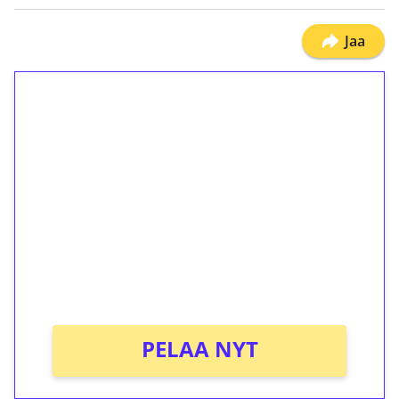
Jaa
1€ = 10€ arvosta
ilmaiskierroksia ilman
kierrätystä!
Talleta 1€
Saat heti 50 ilmaiskierrosta Tuohi 1000 -
peliin (arvo 0,20€ per kierros)!
Ei kierrätysvaatimusta!
PELAA NYT