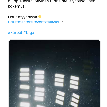
huippukiekko, talvinen tunnelma ja yhteisöllinen
kokemus!
Liput myynnissä
ticketmaster.fi/event/talavikl…
!
#Kärpät
#Liiga