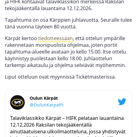
ja HIFK kohtaavat talaviklassikon merkeissä Raksilan
tekojääkentällä lauantaina 12.12.2026.
Tapahtuma on osa Kärppien juhlavuotta. Seuralle tulee
tänä vuonna täyteen 80 vuotta.
Kärpät kertoo
tiedotteessaan
, että ottelun ympärille
rakennetaan monipuolista ohjelmaa, joten portit
tapahtuma-alueelle avataan jo kello 15.00. Itse ottelu
käynnistyy puolestaan kello 18.00. Juhlaottelun
tarkempi aikataulu ja ohjelma selviävät myöhemmin.
Liput otteluun ovat myynnissä Ticketmasterissa.
Oulun Kärpät
@OulunKarpatFi
Talaviklassikko Kärpät – HIFK pelataan lauantaina
12.12.2026 Raksilan tekojääkentällä
ainutlaatuisena ulkoilmaotteluna, jossa yhdistyvät