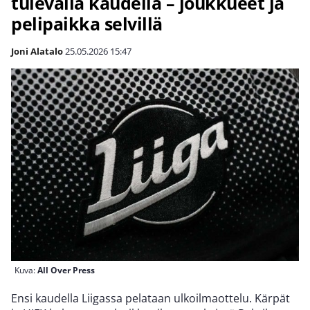
tulevalla kaudella – joukkueet ja
pelipaikka selvillä
Joni Alatalo
25.05.2026
15:47
Kuva:
All Over Press
Ensi kaudella Liigassa pelataan ulkoilmaottelu. Kärpät