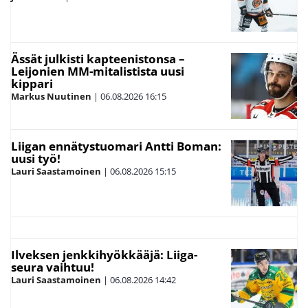
Ässät julkisti kapteenistonsa –
Leijonien MM-mitalistista uusi
kippari
Markus Nuutinen
|
06.08.2026
16:15
Liigan ennätystuomari Antti Boman:
uusi työ!
Lauri Saastamoinen
|
06.08.2026
15:15
Ilveksen jenkkihyökkääjä: Liiga-
seura vaihtuu!
Lauri Saastamoinen
|
06.08.2026
14:42