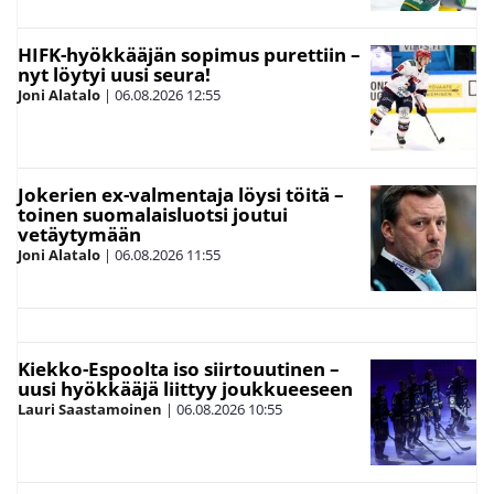
HIFK-hyökkääjän sopimus purettiin –
nyt löytyi uusi seura!
Joni Alatalo
|
06.08.2026
12:55
Jokerien ex-valmentaja löysi töitä –
toinen suomalaisluotsi joutui
vetäytymään
Joni Alatalo
|
06.08.2026
11:55
Kiekko-Espoolta iso siirtouutinen –
uusi hyökkääjä liittyy joukkueeseen
Lauri Saastamoinen
|
06.08.2026
10:55