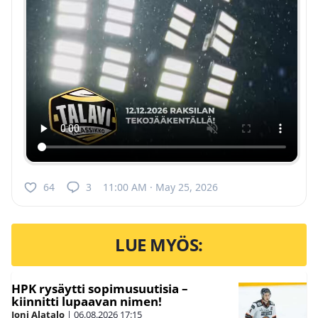
64
3
11:00 AM · May 25, 2026
LUE MYÖS:
HPK rysäytti sopimusuutisia –
kiinnitti lupaavan nimen!
Joni Alatalo
|
06.08.2026
17:15