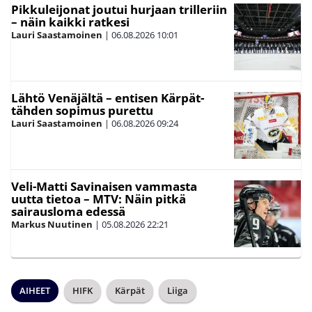
Pikkuleijonat joutui hurjaan trilleriin
– näin kaikki ratkesi
Lauri Saastamoinen
|
06.08.2026
10:01
Lähtö Venäjältä – entisen Kärpät-
tähden sopimus purettu
Lauri Saastamoinen
|
06.08.2026
09:24
Veli-Matti Savinaisen vammasta
uutta tietoa – MTV: Näin pitkä
sairausloma edessä
Markus Nuutinen
|
05.08.2026
22:21
AIHEET
HIFK
Kärpät
Liiga