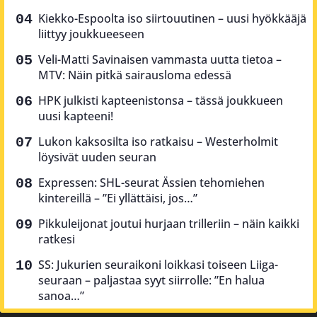
Kiekko-Espoolta iso siirtouutinen – uusi hyökkääjä
liittyy joukkueeseen
Veli-Matti Savinaisen vammasta uutta tietoa –
MTV: Näin pitkä sairausloma edessä
HPK julkisti kapteenistonsa – tässä joukkueen
uusi kapteeni!
Lukon kaksosilta iso ratkaisu – Westerholmit
löysivät uuden seuran
Expressen: SHL-seurat Ässien tehomiehen
kintereillä – ”Ei yllättäisi, jos…”
Pikkuleijonat joutui hurjaan trilleriin – näin kaikki
ratkesi
SS: Jukurien seuraikoni loikkasi toiseen Liiga-
seuraan – paljastaa syyt siirrolle: ”En halua
sanoa…”