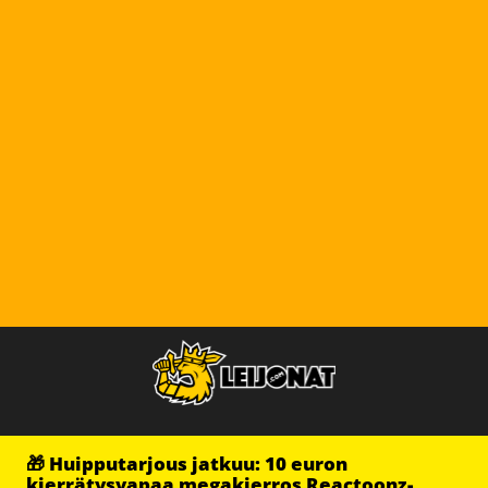
🎁 Huipputarjous jatkuu: 10 euron
kierrätysvapaa megakierros Reactoonz-