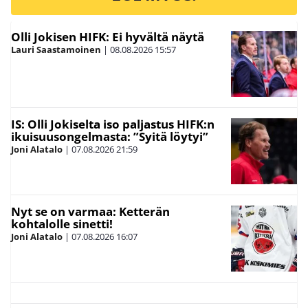
Olli Jokisen HIFK: Ei hyvältä näytä
Lauri Saastamoinen
|
08.08.2026
15:57
IS: Olli Jokiselta iso paljastus HIFK:n
ikuisuusongelmasta: ”Syitä löytyi”
Joni Alatalo
|
07.08.2026
21:59
Nyt se on varmaa: Ketterän
kohtalolle sinetti!
Joni Alatalo
|
07.08.2026
16:07