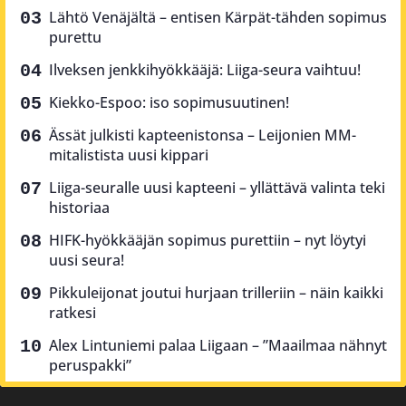
Lähtö Venäjältä – entisen Kärpät-tähden sopimus
purettu
Ilveksen jenkkihyökkääjä: Liiga-seura vaihtuu!
Kiekko-Espoo: iso sopimusuutinen!
Ässät julkisti kapteenistonsa – Leijonien MM-
mitalistista uusi kippari
Liiga-seuralle uusi kapteeni – yllättävä valinta teki
historiaa
HIFK-hyökkääjän sopimus purettiin – nyt löytyi
uusi seura!
Pikkuleijonat joutui hurjaan trilleriin – näin kaikki
ratkesi
Alex Lintuniemi palaa Liigaan – ”Maailmaa nähnyt
peruspakki”