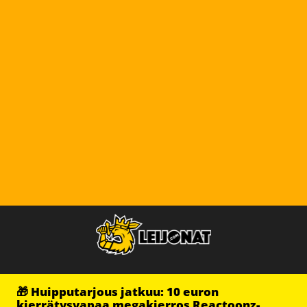
🎁 Huipputarjous jatkuu: 10 euron
kierrätysvapaa megakierros Reactoonz-