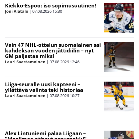
Kiekko-Espoo: iso sopimusuutinen!
Joni Alatalo
|
07.08.2026
15:30
Vain 47 NHL-ottelun suomalainen sai
kahdeksan vuoden jättidiilin – nyt
GM paljastaa miksi
Lauri Saastamoinen
|
07.08.2026
12:46
Liiga-seuralle uusi kapteeni –
yllättävä valinta teki historiaa
Lauri Saastamoinen
|
07.08.2026
10:27
Alex Lintuniemi palaa Liigaan –
”Maailmaa nähnyt peruspakki”