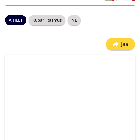
AIHEET
Kupari Rasmus
NL
Jaa
1€ = 10€ arvosta
ilmaiskierroksia ilman
kierrätystä!
Talleta 1€
Saat heti 50 ilmaiskierrosta Tuohi 1000 -
peliin (arvo 0,20€ per kierros)!
Ei kierrätysvaatimusta!