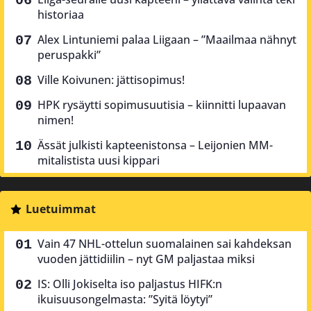
historiaa
Alex Lintuniemi palaa Liigaan – ”Maailmaa nähnyt
peruspakki”
Ville Koivunen: jättisopimus!
HPK rysäytti sopimusuutisia – kiinnitti lupaavan
nimen!
Ässät julkisti kapteenistonsa – Leijonien MM-
mitalistista uusi kippari
Luetuimmat
Vain 47 NHL-ottelun suomalainen sai kahdeksan
vuoden jättidiilin – nyt GM paljastaa miksi
IS: Olli Jokiselta iso paljastus HIFK:n
ikuisuusongelmasta: ”Syitä löytyi”