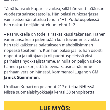
Tämä kausi oli Kuparille vaikea, sillä hän vietti pääosan
vuodesta sairasosastolla. Hän pelasi runkosarjassa
vain seitsemän ottelua tehoin 1+1. Pudotuspeleissä
hän nakutti neljään otteluun tehot 1+2.
– Rasmuksella on todella raskas kausi takanaan. Hänen
vammansa kesti pidempään kuin toivoimme, vaikka
hän teki kaikkensa palatakseen mahdollisimman
nopeasti tositoimiin. Kun hän palasi jäälle, hän osoitti
nopeutta ja taitojaan ja oli pudotuspeleissä yksi
parhaista hyökkääjistämme. Minulla on paljon uskoa
häneen ja uskon, että tulevina kausina näemme
parhaan version hänestä, kommentoi Luganon GM
Janick Steinnman
.
Urallaan Kupari on pelannut 217 ottelua NHL:ssä.
Niissä suomalaishyökkääjä keräsi 38 tehopistettä.
LUE MYÖS: