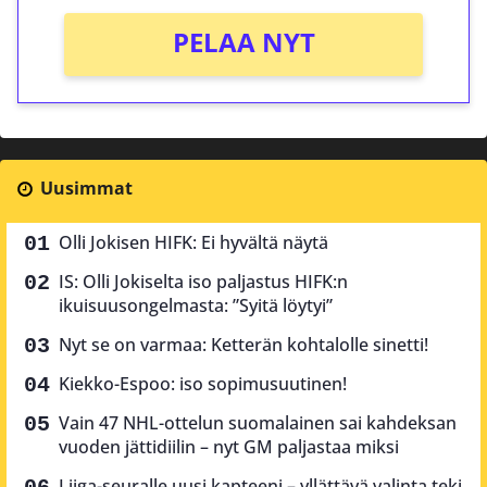
PELAA NYT
Uusimmat
Olli Jokisen HIFK: Ei hyvältä näytä
IS: Olli Jokiselta iso paljastus HIFK:n
ikuisuusongelmasta: ”Syitä löytyi”
Nyt se on varmaa: Ketterän kohtalolle sinetti!
Kiekko-Espoo: iso sopimusuutinen!
Vain 47 NHL-ottelun suomalainen sai kahdeksan
vuoden jättidiilin – nyt GM paljastaa miksi
Liiga-seuralle uusi kapteeni – yllättävä valinta teki