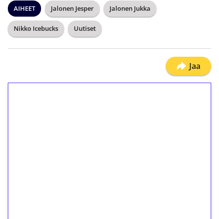
AIHEET
Jalonen Jesper
Jalonen Jukka
Nikko Icebucks
Uutiset
Jaa
1€ = 10€ arvosta
ilmaiskierroksia ilman
kierrätystä!
Talleta 1€
Saat heti 50 ilmaiskierrosta Tuohi 1000 -
peliin (arvo 0,20€ per kierros)!
Ei kierrätysvaatimusta!