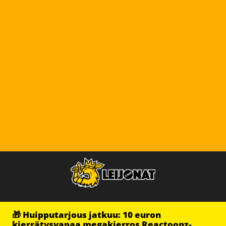
🎁 Huipputarjous jatkuu: 10 euron
kierrätysvapaa megakierros Reactoonz-