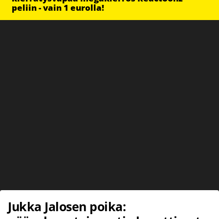
peliin - vain 1 eurolla!
Jukka Jalosen poika: