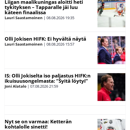
Liigan maalikuningas aloitti heti
tykityksen – Tapparalle jäi luu
käteen finaalissa
Lauri Saastamoinen
|
08.08.2026
19:35
Olli Jokisen HIFK: Ei hyvältä näytä
Lauri Saastamoinen
|
08.08.2026
15:57
IS: Olli Jokiselta iso paljastus HIFK:n
ikuisuusongelmasta: ”Syitä löytyi”
Joni Alatalo
|
07.08.2026
21:59
Nyt se on varmaa: Ketterän
kohtalolle sinetti!