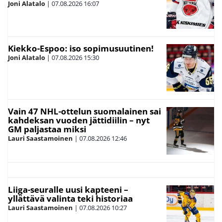
Joni Alatalo
|
07.08.2026
16:07
Kiekko-Espoo: iso sopimusuutinen!
Joni Alatalo
|
07.08.2026
15:30
Vain 47 NHL-ottelun suomalainen sai
kahdeksan vuoden jättidiilin – nyt
GM paljastaa miksi
Lauri Saastamoinen
|
07.08.2026
12:46
Liiga-seuralle uusi kapteeni –
yllättävä valinta teki historiaa
Lauri Saastamoinen
|
07.08.2026
10:27