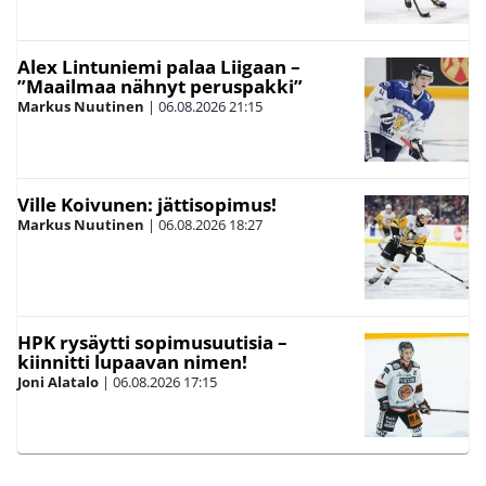
Alex Lintuniemi palaa Liigaan –
”Maailmaa nähnyt peruspakki”
Markus Nuutinen
|
06.08.2026
21:15
Ville Koivunen: jättisopimus!
Markus Nuutinen
|
06.08.2026
18:27
HPK rysäytti sopimusuutisia –
kiinnitti lupaavan nimen!
Joni Alatalo
|
06.08.2026
17:15